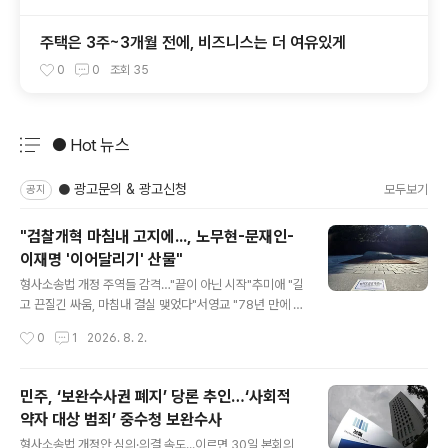
주택은 3주~3개월 전에, 비즈니스는 더 여유있게
0
0
조회
35
● Hot 뉴스
분류 전체보기
주요 글 목록
● 광고문의 & 광고신청
모두보기
공지
"검찰개혁 마침내 고지에..., 노무현-문재인-
이재명 '이어달리기' 산물"
글 내용
형사소송법 개정 주역들 감격…"끝이 아닌 시작"추미애 "길
고 끈질긴 싸움, 마침내 결실 맺었다"서영교 "78년 만에 새
역사…후속 입법 꼼꼼히"김승원 "무소불위 정치검찰 시대
작성시간
0
1
2026. 8. 2.
의 종말 선언"김용민, 봉하마을 노무현 묘역 찾아 "숙제 끝
내"박은정 "김대중·노무현·문재인 이어 이재명 완수" 한인
섭 "졸속? 20여 년 축적…'시민 주도' 기여"한동수 "공소심
민주, ‘보완수사권 폐지’ 당론 추인…‘사회적
의위원회 등 한 발짝 더 나갈 것"민주, 후속 조치 포함 3일
약자 대상 범죄’ 중수청 보완수사
'대국민 보고회' 예정 더불어민주당 김용민 의원이 1일 경
글 내용
남 김해시 봉하마을 노무현 전 대통령 묘역 앞에 놓은 형사
형사소송법 개정안 심의·의결 속도...이르면 30일 본회의