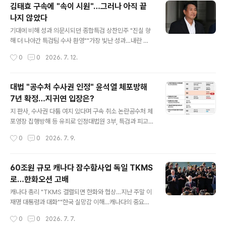
김건희 무죄 원심 파기해 바로잡아야"조선일보는 '이진관
김태효 구속에 "속이 시원"…그러나 아직 끝
식 재판' 떨떠름…"비판 상당" 서울중앙지법 형사합의33부
나지 않았다
재판장 이진관 부장판사는 13일 정치 브로커 명태균 씨로
글 내용
부터 여론조사를 무상으로 받은 혐의로 기소된 윤석열 전
기대에 비해 성과 의문시되던 종합특검 상찬민주 "진실 향
대통령에게 징역 2년을 선고하고 명 씨에게도 징역 1년 6
해 더 나아간 특검팀 수사 환영""가장 빛난 성과…내란 전
개월 선고와 함께 법정구속 결정을 내렸다. 서울중앙지법
담 영장판사 잘 도입"수사 기간 30일 연장 법안 지체없이
작성시간
0
0
2026. 7. 12.
법정 중계 영상 갈무리 내란 관련 사건에서 다른 정치적 고
처리 방침김태효, HID 포함 극비 TF 가동 등 의혹 수두
려 없이 법과 양심에 따라 ..
룩"윤석열 대통령실 내란 단죄 이제 시작" 지적도진보 "외
교·안보 라인 내란 개입 끝까지 밝혀야"김태효 계엄 기획·
대법 "공수처 수사권 인정" 윤석열 체포방해
설계 여부 낱낱이 규명 촉구 내란중요임무종사 및 직권남
7년 확정…지귀연 입장은?
용권리행사방해 혐의를 받은 김태효 전 국가안보실 1차장
글 내용
이 10일 서초구 서울중앙지법에서 열린 구속 전 피의자 심
지 판사, 수사권 다툼 여지 있다며 구속 취소 논란공수처 체
문(영장심사)에 출석하고 있다. 2026.7.10. 연합 윤석열
포영장 집행방해 등 유죄로 인정대법원 3부, 특검과 피고
전 대통령의 친위 쿠데타 과정에서 주요 역할을 하지 않았
인 상고 모두 기각민주화 이후 다섯 번째 유죄 확정된 대통
작성시간
0
0
2026. 7. 9.
을 리 없다는 여러 의혹에도 불구하고 유유히 법망을 빠져
령윤 측 "충분한 심리 없이 종결, 재판소원 검토"공수처 "법
나가며 성균관대학교 정치외교..
치주의 원칙을 다시 확인한 결과"박종준 전 처장과 김성훈
전 차장 법정구속통일교 공모 수수 전성배·윤영호 실형 확
60조원 규모 캐나다 잠수함사업 독일 TKMS
정 윤석열 전 대통령의 고위공직자범죄수사처(공수처) 체
로…한화오션 고배
포방해 등 혐의 사건 상고심 선고기일인 9일 서울역에 관
글 내용
련 방송이 생중계되고 있다. 이날 대법원 3부(주심 이숙연
캐나다 총리 "TKMS 결렬되면 한화와 협상…지난 주말 이
대법관)는 윤 전 대통령에게 징역 7년을 선고한 원심판결
재명 대통령과 대화""한국 실망감 이해…캐나다의 중요한
을 확정했다. 2026.7.9 연합 12·3 비상계엄 이후 고위공
전략적 파트너인 한국과 협력분야 많아" 한국-캐나다 해군
작성시간
0
0
2026. 7. 7.
직자범죄수사처(공수처)의 체포영장 집행을 방해한 혐의
연합협력훈련 = 지난 4∼5일(한국시간) 캐나다 서부 해상