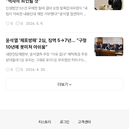
"역사의 죄인될 것"
owers of May, The Lights of Today)라는 주제로 열
글 내용
리는 18일 행사는 먼저 기념식과 ‘자랑스런 민주한인상’ 시
민생법안 50건 무제한 필버 걸어 상정 발목잡아우원식 "국
상 등이 있고, 점심식사에 이어 특별 감동영상 ‘시에 저며든
힘이 약속한 내용인데 개헌 거부했다""윤석열 절연하지 못
5.18’ 상영회가 진행된다. 이날 기념식장에는 5.18 항쟁을
했다는 비판 벗어날 수 있나""후반기에 개헌 특위를 반드시
작성시간
0
0
2026. 5. 9.
기록한 사진전도 있을 예정..
구성하기 바란다"민주당 "'내란 방조'이자 민생을 인질 삼
은 폭거"청와대 "국민과 약속한 개헌논의 중단돼선 안돼"
6.3 선거 동시 개헌 국민투표도 무산...재외국민 허탈 우원
윤석열 '체포방해' 2심, 징역 5→7년… "구형
식 국회의장이 8일 국회에서 열린 5월 임시국회 제2차 본
10년에 못미쳐 아쉬움"
회의 산회를 선포하고 있다. 앞서 국민의힘은 대한민국헌
글 내용
법 개정안과 다른 법안에 대해 필리버스터(무제한 토론을
내란전담재판부, 윤석열측 주장 "이유 없다" 배척특검 주장
통한 합법적 의사진행 방해)를 하겠다고 밝혔다. 이에 우 의
받아들여 1심 유죄는 그대로 유지1심 무죄였던 허위 PG
장은 이날 대한민국헌법 개정안 등을 본회의에 상정하지
작성도 유죄로 인정국무위원 심의 방해 일부무죄→전부 유
작성시간
0
0
2026. 4. 30.
않았다. 2026.5.8. 연합 우원식 국회의장은 국민의힘이
죄로허위 공문서 행사 혐의만 1심 무죄 판단 유지"대통령
계엄 통제 강화, 부마민주..
책무 버리고 혼란 가중…책임 중해"민주당 "특검 구형 10
년 못미쳐 아쉬움 남아""1심 5년 관대한 판결해…7년 선고
더보기
는 당연"진보당, 한남동 관저 간 국힘 45명에 "경고""민주
주의 파괴하면 패가망신 교훈 세워야" 윤석열 '체포 방해'
특수공무집행방해 등 항소심. 연합 자료사진 전직 대통령
윤석열이 29일 '체포 방해 혐의 사건' 항소심에서 징역 7
년을 선고받았다. 내란전담재판부인 서울고등법원 형사1
부(윤성식 부장판사)는 윤석열의 특수공무집행방해, 직권
의안내
티스토리
로그인
고객센터
남용 권리행사방해 혐의 등 2..