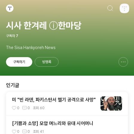
검색하기
티스토리
시사 한겨레 ⓘ한마당
구독자
7
The Sisa Hankyoreh News
구독하기
방명록
신고하기 레이어
열기
인기글
미 "빈 라덴, 파키스탄서 헬기 공격으로 사망"
0
0
조회
60
[기쁨과 소망] 모압 며느리와 유대 시어머니
0
0
조회
41