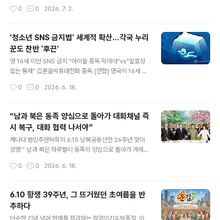
시간 동안 오찬과 산책을 함께하며 그간의 소회와 여러 국
적 통제도민주공화정 지키는 마지막 힘은 시민에게이제는
작성시간
0
0
2026. 7. 2.
정 현안에 대해 허심탄회하게 의견을 나눴다고 홍익표 청
선언이 아니라 제도의 시간이다 대한민국 민주주의는 저절
와대 정무수석이 브리핑을 ..
로 유지된 적이 없었다. 시민들은 무너질 때마다거리로 나
와 민주공화정을 다시 붙들어 세워왔다. 이제 필요한 것은
'청소년 SNS 금지법' 세계적 확산…각국 누리
막연한 위기의식이 아닙니다. 민주공화정을 실제로 방어할
꾼도 찬반 '후끈'
수 있는 제도적 개혁입니다. 그리고 그 개혁은 단순한 정책
글 내용
조정 수준으로는 충분하지 않습니다. 헌법과 사법, 검찰과
영 16세 미만 SNS 금지 "아이들 중독 막아야"vs"실효성
선거제도, 플랫폼과 시민교육까지 민주공화정 전체를 다시
없는 통제" 갑론을박휴대전화 중독 [연합] 영국이 16세 미
재구성하는 수준의 접근이 필요합니다. 무엇보다 중요한
만 청소년의 소셜미디어(SNS) 사용을 막는 법안 추진에
작성시간
0
0
2026. 6. 18.
것은 민주공화정의 자기방어 원리를 제도화하는 일입니다.
나서자 국내 온라인 커뮤니티 등을 중심으로 '한국도 도입
민주공화정은 단순히 선거를 반복하는 체제가 아닙니..
해야 한다'는 반응이 이어지고 있다.반면 '막아도 우회해서
쓸 것'이라는 회의적인 시각도 만만치 않은 상황이다. ◇
“남과 북은 동족 양심으로 돌아가 대화채널 즉
세계는 지금 '청소년 SNS 금지' 열풍…한국도 법안 발의 1
시 복구, 대화 협력 나서야”
6일 여러 국내 온라인 커뮤니티 등에는 영국 정부가 15일
글 내용
(현지시간) 'SNS는 어린이들을 중독시키도록 설계됐다'며
캐나다 범민주원탁회의 6.15 남북공동선언 26주년 맞이
청소년 SNS 금지법을 추진한다는 내용의 기사가 공유됐
성명 “ 남과 북은 하루빨리 동족의 양심으로 돌아가 겨레의
다. 금지 대상에는 엑스(X·옛 트위터), 페이스북, 인스타그
간절한 염원을 헤아려 화해 화답해야 한다. 특히 북의 지도
작성시간
0
0
2026. 6. 18.
램, 틱톡, 스냅챗, 유튜브 등이 포함된다. 다만 왓츠앱과 같
자들에게 호소한다. 아무리 눈을 돌려도 피와 물을 속일 수
은 메시지..
없는 현실은 진실이다. 대결과 적대의 피해는 동족과 동포
들 외에 누가 부담하는가. 분단을 즐기는 주변 강국들 외에
6.10 항쟁 39주년, 그 뜨거웠던 초여름을 반
누가 웃는가. 핵과 무력의 철벽이 아니라, 평화와 번영의 공
추하다
동체 보호막이 현명하지 않은가. 남의 민주정부와 국민들
글 내용
의 진정성을 받아들여 어서 속히 대화의 길에 나서라. ” 역
단순한 기념 넘어 현재를 점검하는 작업이기도박종철, 이