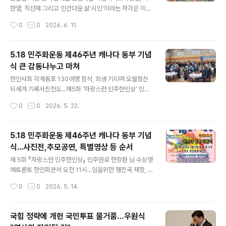
사적인 6.15 남북공동선언 26주년이다. 남과 북의 하나됨
한열, 직선제 그리고 인간다운 삶‘시민’이라는 자각은 이때
을 추구하고 선언했던 26년 전의 꿈과 비전은 그저 일장춘
구체적인 현실로 명동성당과 서울광장이 이끌어낸 6·29선
작성시간
0
0
2026. 6. 11.
몽으로 묻혀야 하는가. 살얼음 걷듯 조심스레 가꿔온 남북
언변화의 출발점은 여전히 시민의 인식과 행동 참여의 폭
간의 공존과 ..
넓히며, 공론장 질을 높이는 과제기억이 행동으로 이어질
때 그 여름은 살아나 1987년 6월 26일 부산에서 열린 국
5.18 민주화운동 제46주년 캐나다 동부 기념
민평화대행진에 참가한 한 시민이 태극기를 휘날리며 달리
식 큰 감동나누고 마쳐
고 있다.(나무위키) 1987년 초여름, 한국 사회는 더 이상
글 내용
뒤로 물러설 수 없는 경계에 서 있었다. 오랜 억압 속에서
한인사회 각계동포 130여명 참석, 희생 기리며 오월정신
누적된 긴장이 한계에 도달했고, 마침내 거리 위에서 폭발
되새겨 기록사진전도...제5회 ‘자랑스런 민주한인상’ 민주
했다. 두려움이 사라진 것은 아니었으나, 그보다 더 큰 것은
원로 한장환 님 수상 ‘5.18정신 헌법적 가치로 뿌리내려 민
작성시간
0
0
2026. 5. 22.
인간다운 삶을 향한 열망이었다. 이 흐름은 특정 집단의 행
주 정의 평화의 대동세상 이루고 K-민주 역사문화자산, 우
동이 아니라 사회 전체의..
리 삶 속에 기억하며 인류 공동선 비전 삼길~ 모국 국가기
념일이며 세계 기록유산인 5.18 민주화운동 제46주년 캐
5.18 민주화운동 제46주년 캐나다 동부 기념
나다 동부 기념식이 5월18일 오전 11시 토론토 한인회관
식...사진전,추모공연, 특별영상 등 순서
대강당에서 한인동포 각계인사 등 130여명이 참석한 가운
글 내용
데 열려, 민주주의를 위해 산화한 5.18 영령들을 추모하고
제 5회 『자랑스런 민주한인상』 민주원로 한장환 님 수상영
항쟁정신을 기리며 감동을 나눴다. 이날 참석자들은 5.18
예토론토 한인회관서 오전 11시...임을위한 행진곡 제창, 점
정신의 조속한 헌법전문 수록을 촉구하고, 국가변란과 민
심함께 모국 국가기념일이며 세계 기록유산인「5.18 민주
작성시간
0
0
2026. 5. 14.
주파괴의 재발을 막기 위해서는 유야무야 덮고 뭉개기 폐
화운동」 제46주년 캐나다 동부 기념식이 Victoria Day인
습을 단절해 진..
5월18일(월) 오전 11시 토론토 한인회관 대강당에서 범 동
포행사로 열려, 5.18 항쟁의 의의와 정신을 되새기며 희생
국힘 정략에 개헌 국민투표 물거품…우원식
된 민주열사들을 추모한다. ‘오월의 꽃, 오늘의 빛’(The Fl