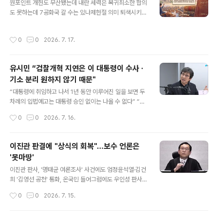
원포인트 개헌도 무산됐는데 내란 세력은 복귀최소한 합의
정 전 검찰총장이 16일 구속 전 피의자 심문(영장실질심
도 못하는데 7공화국 갈 수는 있나제헌절 의미 퇴색시키는
사)을 받고 서울중앙지법을 나서고 있다. 2026.7.16 연합
보완수사권 폐지 갈등원칙 흔들린 검찰개혁, 예외가 원칙
비상계엄 내란 가담 및 즉시항고 포기 관련 직권남용 의혹
파괴 하나권력투쟁 속 정쟁화…숙의 할 수는 있는 건가 14
을 받는 심우정 전 검찰총장이 구속 위기를 벗어났다. 사흘
작성시간
0
0
2026. 7. 17.
일 서울 광화문스퀘어 대형 전광판에서 대한민국 헌법을
연속 종합특검이 청구한 구속영장이 줄줄이 법원 문턱을
주제로 한 미디어아트가 나오고 있다. 2026.7.14. 연합 대
넘..
한민국 헌법 제정·공포를 기념하고 민주적 기본질서를 되
유시민 “검찰개혁 지연은 이 대통령이 수사 ·
새기는 제헌절이 18년 만에 공휴일로 부활했지만, 2026
기소 분리 원하지 않기 때문"
년 7월 17일 마주한 현실은 국경일이라는 단어에 담긴 '경
글 내용
축'의 의미를 찾기 어려워 보인다. 헌정질서와 민주주의를
“대통령에 취임하고 나서 1년 동안 이루어진 일을 보면 두
파괴한 12·3 내란을 극복하고 시민의 손으로 국민주권정
차례의 입법예고는 대통령 승인 없이는 나올 수 없다” “대
부를 출범시킨 만큼, 헌법 정신을 다시 세우는 일은 새 정부
통령이 원치 않는다 확신하는 사람들이 미디어 공론장에서
작성시간
0
0
2026. 7. 16.
의 가장 중요한 과제로 꼽혔..
도 보완수사권이란 이름으로 검찰에 수사권 남기는 걸 본
격적 옹호” 유시민 작가. 유튜브 채널 매불쇼 갈무리 유시
민 작가가 15일 “검찰개혁이 1년 넘도록 이루어지지 않은
이진관 판결에 "상식의 회복"…보수 언론은
이유는 이재명 대통령이 수사·기소 완전 분리를 원하지 않
'못마땅'
기 때문”이라고 말했다. 유 작가는 이날 유튜브 채널 에서
글 내용
“이 대통령이 원치 않는다고 확신하는 사람들이 미디어 공
이진관 판사, '명태균 여론조사' 사건에도 엄정윤석열·김건
론장에서도 보완수사권이란 이름으로 검찰에 수사권을 남
희 '김영선 공천' 통화, 온국민 들어그럼에도 우인성 판사는
기는 걸 본격적으로 옹호하고 있다”며 이같이 말했다. 유
"계약서 없다" 면죄부김인택 판사도 "국힘 공관위가 공천
작성시간
0
0
2026. 7. 15.
작가는 “이 대통령이 수사·기소 완전 분리 공약을 2022
결정" 무죄상식 부합하는 판결에 목말라…이진관이 '해
년..
갈'"사법부 신뢰 회복, 더도 덜도 말고 이진관처럼""대법원,