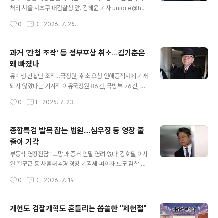
소송법 개정안. 사진=김 의원 페이스북 혁명보다 어렵다는
처리 서울 서초구 대검찰청 앞. 김혜윤 기자 unique@han
개혁, 그 중에서도 오랜 세월 가장 지난한 과제로 꼽혀온 검
i.co.kr 더불어민주당이 24일 의원총회를 열어 검사의 보
작성시간
0
0
2026. 7. 25.
찰개혁이 단계적 입법 과정을 밟아 마침내 검사의 수사권
완수사권 폐지를 뼈대로 하는 형사소송법 개정안을 당론으
전면 폐지 ..
로 추인했다. 민주당은 이날 오후 국회에서 정책 의원총회
를 열어 이렇게 결정했다고 이주희 원내대변인이 기자들을
과거 '간첩 조작' 등 정부포상 취소...김기춘은
만나 전했다. 개정안에는 검사의 보완수사권을 폐지하는
왜 빠졌나
등 직접 수사 금지 원칙이 포함된다. 피해자 보호 수단 강
글 내용
화, 수사기관 견제 강화책도 담긴다. 사회적 약자를 대상으
유학생 간첩단 조작…국정원, 취소 요청 안해공적서에 기재
로 하는 7대 범죄에 대해서는 개별법상 검찰 송치를 사실
되지 않았다는 기계적 이유국정원 86건, 국방부 76건, 경
상 의무화하기로 했다. 현재 아동학대, 가정폭력 등 2개 범
찰청 36건국방부 신군부 76명 무공 훈포장 무더기 철회박
작성시간
0
1
2026. 7. 23.
죄에 한해서만 경찰이 수사한 뒤 검찰에..
종철 고문치사 강민창·박처원·이근안 취소경찰청 남민전
사건 관련 포상 29건 등 포함 5·18 민주화운동 진압·삼청
교육 관련자 진행 중 1975년 11월 22일 '재일교포 유학생
종합특검 발목 잡는 법원…심우정 등 영장 줄
간첩사건'에 대해 언론에 직접 브리핑을 하는 김기춘 당시
줄이 기각
중앙정보부 공안수사국장. 이 사건으로 간첩으로 몰렸던
글 내용
유학생들은 40여년 만에야 재심을 통해 무죄를 선고 받는
부동식 영장전담 "도망과 증거 인멸 염려 없다"강호필 이시
다. 유신시대 대표적인 용공조작 사건이다. ⓒ 뉴스타파 김
원 전무근 등 사흘째 4명 영장 기각세 피의자 모두 검찰 출
기춘 중앙정보부 공안수사국장은 1975년 11월 22일 '재
신, '담장 너머 이웃' 배려?심 영장 "박성재 지시로 합수부
작성시간
0
0
2026. 7. 19.
일동포 유학생 간첩단 사건' 수사 결과를 발표했다. 유신 정
검사 파견 검토"종합특검 청구한 17명 중 6명 구속, 11명
국의 한복판에서 교포..
기각3대 특검 넘긴 참고인 등 영장 예외 없이 '퇴짜'일부선
때 만난 듯 "수사 기한 연장 명분 퇴색" 12·3 비상계엄 내
개헌도 검찰개혁도 흔들리는 씁쓸한 "제헌절"
란 가담 및 즉시항고 포기 관련 직권남용 의혹을 받는 심우
글 내용