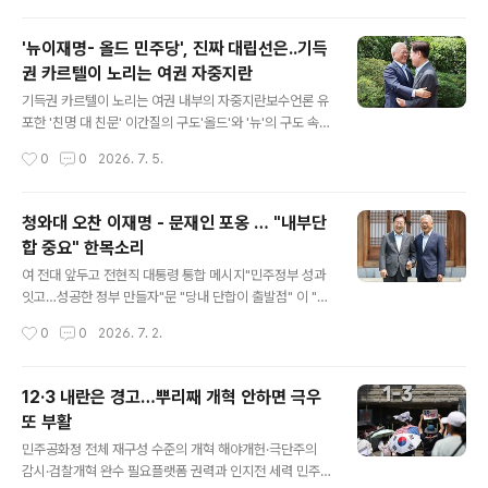
등으로 기소된 윤석열 전 ..
에서 진행된 한국-캐나다 해군 연합협력훈련에서 한국 해
군 잠수함 도산안창호함(SS-Ⅲ, 3,000톤급)과 호위함 대
'뉴이재명- 올드 민주당', 진짜 대립선은..기득
전함(FFG, 3,100톤급), 캐나다 해군 잠수함 코너브룩함(S
권 카르텔이 노리는 여권 자중지란
S, 2,200톤급)과 호위함 오타와함(FFH, 4,000톤급)이
글 내용
전술기동을 하고 있다. [해군 제공] 캐나다 차세대잠수함도
기득권 카르텔이 노리는 여권 내부의 자중지란보수언론 유
입사업(CPSP)에서 한화오션이 고배를 마셨다.마크 카니
포한 '친명 대 친문' 이간질의 구도'올드'와 '뉴'의 구도 속에
캐나다 총리는 6일(현지시간) 노바스코샤주 핼리팩스 해군
격화된 내부적 균열 정치적 토론을 넘어서는 조롱과 혐오
작성시간
0
0
2026. 7. 5.
기지에서 CPSP 사업 우선협상 대상자로 독일 티센크루프
의 악순환'중도실용주의' 한계와 역사적 트라우마의 기억
마린시스템스(T..
갈등 봉합 넘어 개혁 완수로 만들어야 할 미래 한국 사회의
진보적 미래를 고민하는 이들은 민주당의 지지자든 아니든
청와대 오찬 이재명 - 문재인 포옹 … "내부단
이 당의 앞날에 관심을 가질 수밖에 없다. 현재 집권당이고
합 중요" 한목소리
최대 정당이기 때문이다. 더구나 윤석열의 내란을 막아내
글 내용
고 '빛의 혁명'으로 정권 교체를 이룬 지금 상황에서 민주당
여 전대 앞두고 전현직 대통령 통합 메시지"민주정부 성과
정권이 실패하고 개혁이 좌절된다면, 그것은 더 위험하고
잇고…성공한 정부 만들자"문 "당내 단합이 출발점" 이 "내
극우적인 국민의힘의 부활과 재집권으로 이어질 가능성이
부단합 중요"균형발전·검찰개혁 등 폭넓은 공감대 이뤄당
작성시간
0
0
2026. 7. 2.
높다. 이런 배경 속에서 요즘 민주당 내부에서 격화하던 갈
권주자 경쟁 과열 속 내부 갈등 해소될까당권주자들 "통합"
등에 많은 이들이 우려를 보냈다..
외쳤지만 신경전은 계속 이재명 대통령이 1일 오찬 회동을
위해 청와대를 방문한 문재인 전 대통령과 인사를 나누고
12·3 내란은 경고…뿌리째 개혁 안하면 극우
있다. 2026.7.1. 연합 8월 더불어민주당 전당대회를 앞두
또 부활
고 여권 내부 갈등이 격화한 가운데, 이재명 대통령과 문재
글 내용
인 전 대통령이 두 손을 맞잡고 당내 단합과 국민통합을 강
민주공화정 전체 재구성 수준의 개혁 해야개헌·극단주의
조했다. 이 대통령과 문 전 대통령은 1일 청와대에서 약 2
감시·검찰개혁 완수 필요플랫폼 권력과 인지전 세력 민주