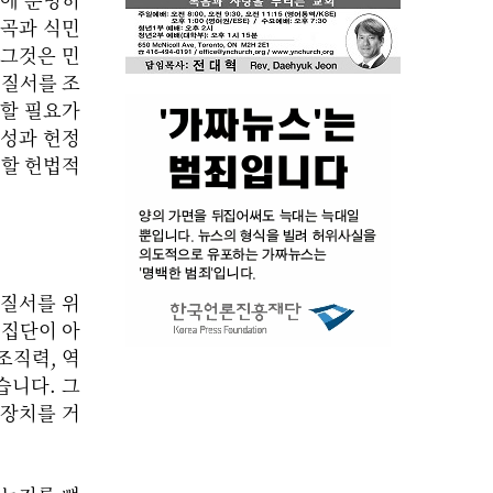
왜곡과 식민
 그것은 민
정질서를 조
할 필요가
통성과 헌정
어할 헌법적
정질서를 위
치집단이 아
조직력, 역
습니다. 그
 장치를 거