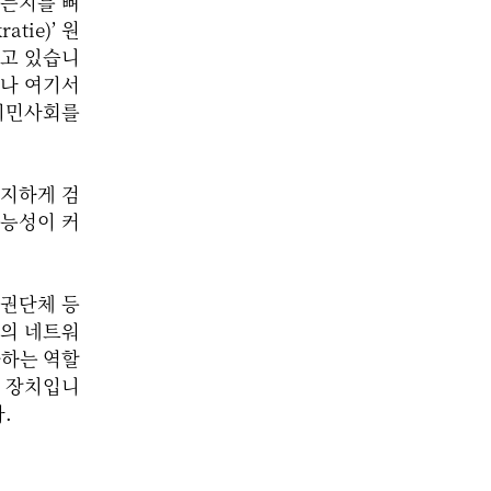
지는지를 뼈
tie)’ 원
고 있습니
러나 여기서
 시민사회를
진지하게 검
가능성이 커
인권단체 등
주의 네트워
화하는 역할
한 장치입니
.