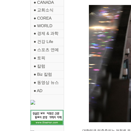
● CANADA
● 교회소식
● COREA
● WORLD
● 경제 & 과학
● 건강 Life
● 스포츠 연예
● 토픽
● 칼럼
● Biz 칼럼
● 동영상 뉴스
● AD
대한민국 민주주의는 저절로 유