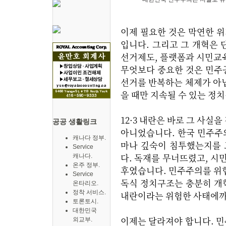
이제 필요한 것은 막연한 
입니다. 그리고 그 개혁은 
선거제도, 플랫폼과 시민교
무엇보다 중요한 것은 민주
선거를 반복하는 체제가 아
을 때만 지속될 수 있는 정
12·3 내란은 바로 그 사
공공 생활링크
아니었습니다. 한국 민주주
캐나다 정부.
마나 깊숙이 침투했는지를 
Service
다. 독재를 무너뜨렸고, 시
캐나다.
온주 정부.
후였습니다. 민주주의를 위
Service
독식 정치구조는 충분히 개
온타리오.
정착 서비스.
내란이라는 위험한 사태에까
토론토시.
대한민국
이제는 달라져야 합니다. 
외교부.