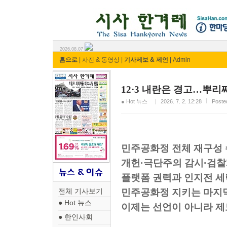
시사 한겨레 ⓘ한마당
2026.08.07
홈으로
|
사진 & 동영상
|
기사제보 & 제언
|
Admin
12·3 내란은 경고…뿌리
● Hot 뉴스
2026. 7. 2. 12:28
Post
민주공화정 전체 재구성 
개헌·극단주의 감시·검찰
플랫폼 권력과 인지전 세
민주공화정 지키는 마지
전체 기사보기
● Hot 뉴스
이제는 선언이 아니라 
● 한인사회