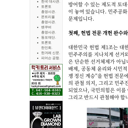
한국 대사관.
방어할 수 있는 제도적 토대
토론토
이 놓여 있습니다. 민주공화
총영사관.
몬트리올
문제입니다.
총영사관.
밴쿠버
첫째, 헌법 전문 개헌 완수
총영사관.
동포재단.
토론토
대한민국 헌법 제1조는 대
한인회.
민주주의를 지나치게 선거와
한겨레 신문.
피어슨 공항.
은 단순한 선거체제가 아닙
배제, 공동체 윤리와 시민적
쟁 정신 계승”을 헌법 전문
의 관철 의지, 그리고 민주
되었으나, 국민의힘은 이를 
그리고 반드시 관철해야 합