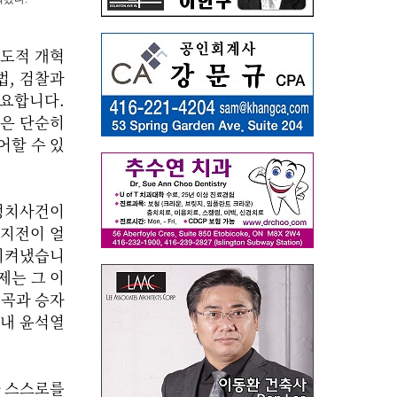
제도적 개혁
법, 검찰과
필요합니다.
은 단순히
어할 수 있
 정치사건이
인지전이 얼
지켜냈습니
제는 그 이
왜곡과 승자
침내 윤석열
가 스스로를