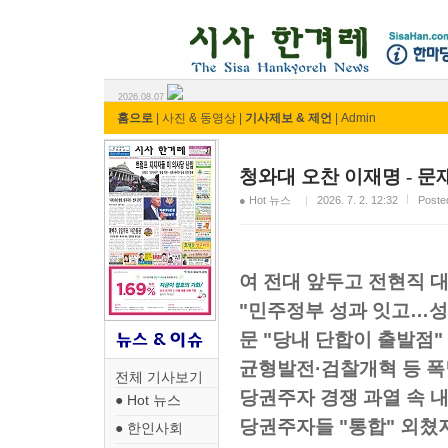
시사 한겨레 ⓘ한마당
2026.08.07
홈으로
|
사진 & 동영상
|
기사제보 & 제언
|
Admin
청와대 오찬 이재명 - 문
● Hot 뉴스
2026. 7. 2. 12:32
Post
여 전대 앞두고 전현직 
"민주정부 성과 잇고…성
문 "당내 단합이 출발점"
균형발전·검찰개혁 등 폭
전체 기사보기
당권주자 경쟁 과열 속 
● Hot 뉴스
당권주자들 "통합" 외쳤
● 한인사회