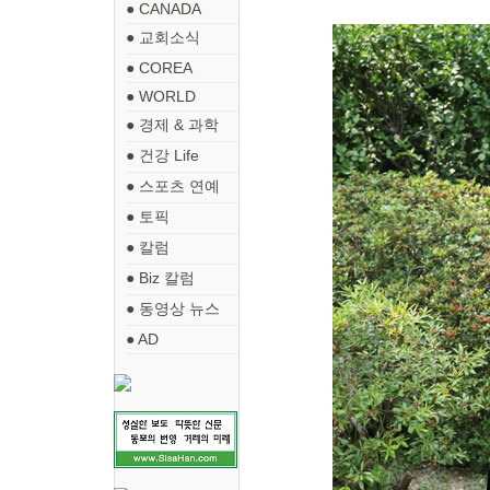
● CANADA
● 교회소식
● COREA
● WORLD
● 경제 & 과학
● 건강 Life
● 스포츠 연예
● 토픽
● 칼럼
● Biz 칼럼
● 동영상 뉴스
● AD