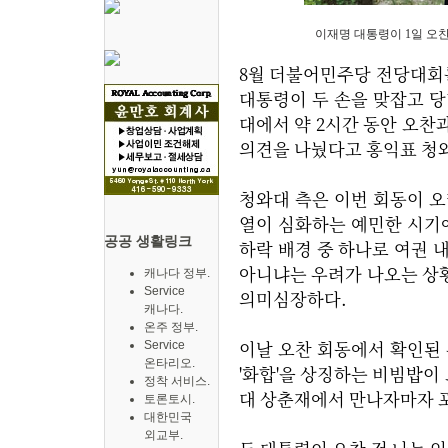
이재명 대통령이 1일 오찬 
8월 더불어민주당 전당대회를
대통령이 두 손을 맞잡고 당
대에서 약 2시간 동안 오찬
의견을 나눴다고 홍익표 청
청와대 측은 이번 회동이 
열이 심화하는 예민한 시기
공공 생활링크
하락 배경 중 하나로 여권 
아니냐는 우려가 나오는 상황
캐나다 정부.
Service
의미심장하다.
캐나다.
온주 정부.
이날 오찬 회동에서 확인된
Service
온타리오.
'화합'을 상징하는 비빔밥이
정착 서비스.
대 상춘재에서 만나자마자 포
토론토시.
대한민국
외교부.