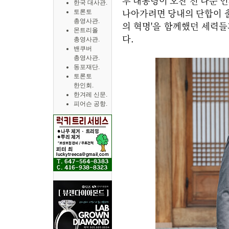
두 대통령이 오찬 전 나눈 
한국 대사관.
나아가려면 당내의 단합이 출
토론토
총영사관.
의 혁명'을 함께했던 세력들
몬트리올
다.
총영사관.
밴쿠버
총영사관.
동포재단.
토론토
한인회.
한겨레 신문.
피어슨 공항.