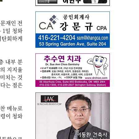
 문재인 전
 1일 청와
허심탄회하게
층 내부 분
당의 지지율
 미치는 것
냈다는 점은
오찬 메뉴로
통령이 청와