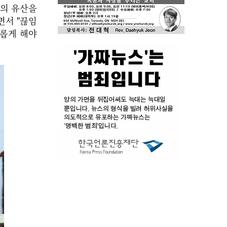
인의 유산을
면서 "끊임
화롭게 해야