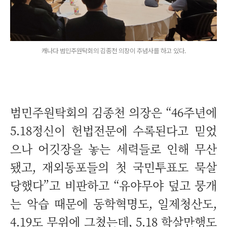
캐나다 범민주원탁회의 김종천 의장이 추념사를 하고 있다.
범민주원탁회의 김종천 의장은 “46주년에
5.18정신이 헌법전문에 수록된다고 믿었
으나 어깃장을 놓는 세력들로 인해 무산
됐고, 재외동포들의 첫 국민투표도 묵살
당했다”고 비판하고 “유야무야 덮고 뭉개
는 악습 때문에 동학혁명도, 일제청산도,
4.19도 무위에 그쳤는데, 5.18 학살만행도