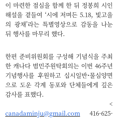
이 마련한 점심을 함께 한 뒤 정봉희 시인
해설을 곁들여 ‘시에 저며든 5.18, 빛고을
의 광채’라는 특별영상으로 감동을 나눈
뒤 행사를 마무리 했다.
한편 준비위원회를 구성해 기념식을 주최
한 캐나다 범민주원탁회의는 이번 46주년
기념행사를 후원하고 십시일반
·
물심양면
으로 도운 각계 동포와 단체들에게 깊은
감사를 표했다.
<
canadaminju@gmail.com
416-625-