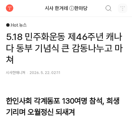
검색하기
시사 한겨레 ⓘ한마당
티스토리
● Hot 뉴스
5.18 민주화운동 제46주년 캐나
다 동부 기념식 큰 감동나누고 마
쳐
시사한매니져
2026. 5. 22. 02:11
한인사회 각계동포 130여명 참석, 희생
기리며 오월정신 되새겨