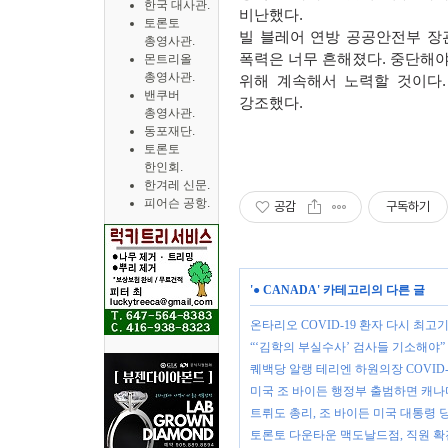
한국 대사관.
비난했다
.
토론토
빌 블레어 연방 공공안전부 장
총영사관.
폭력은 너무 흔해졌다
.
중단해야
몬트리올
총영사관.
위해 계속해서 노력할 것이다
밴쿠버
강조했다
.
총영사관.
동포재단.
토론토
한인회.
한겨레 신문.
피어슨 공항.
공감
구독하기
'
● CANADA
' 카테고리의 다른 글
온타리오 COVID-19 환자 다시 최고
“‘김학의 부실수사’ 검사들 기소해야
퀘백당 알랭 테리엔 하원의장 COVID
미국 조 바이든 행정부 출범하면 캐나
트뤼도 총리, 조 바이든 미국 대통령 
토론토 다운타운 맥도날드점, 직원 