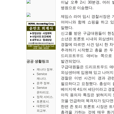
이날 오후
2
시
30
분경
,
여러 
병원으로 이송했다
.
제임스 라머 임시 경찰서장은 
어머니와 함께 쇼핑을 하고 
말했다
.
신고를 받은 구급대원들이 현장
소년은 토론토 시내의 외상센터
경찰에 따르면 사건 당시 한 
추격하기 시작했고 총을 쏜 두
드리프트우드 애비뉴 쪽으로
공공 생활링크
발견되었다
.
구급대원들은 드리프트우드 애
캐나다 정부.
외상센터에 입원해 있고 나머지 
Service
경찰은 이번 사건이 갱과 관
캐나다.
온주 정부.
필요하다고 요청했다
.
총성이 
Service
베이지색
4
도어 세단이라고 경
온타리오.
아직 용의자 특징은 밝혀지지
정착 서비스.
것을 언급하며 목격자가 있다면
토론토시.
대한민국
한편 존 토리 토론토 시장은 트
외교부.
총격을 가하는 것에 매우 화가