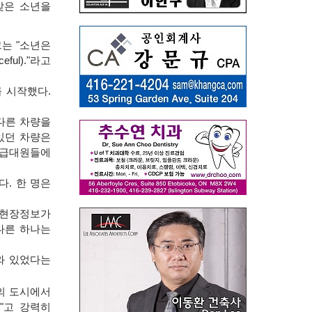
맞은 소년을
그는
"
소년은
eful)."
라고
를 시작했다
.
다른 차량을
있던 차량은
구급대원들에
다
.
한 명은
 현장정보가
다른 하나는
와 있었다는
의 도시에서
."
고 강력히