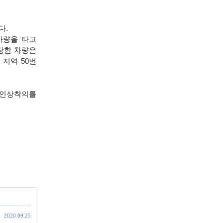
다
.
차량을 타고
당한 차량은
 지역
50
번
 인상착의를
2020.09.25