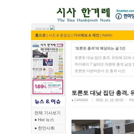
시사 한겨레 ⓘ한마당
2026.08.08
홈으로
|
사진 & 동영상
|
기사제보 & 제언
|
Admin
'토론토 총격'에 해당되는 글 3건
토론토 대낮 집단 총격, 유탄에 12세 
하이웨이 7 달리던 차량에 총격 남성 
토론토 다운타운서 또 총격 사건
토론토 대낮 집단 총격, 
● CANADA
2020. 11. 10. 00:02
Po
전체 기사보기
● Hot 뉴스
● 한인사회