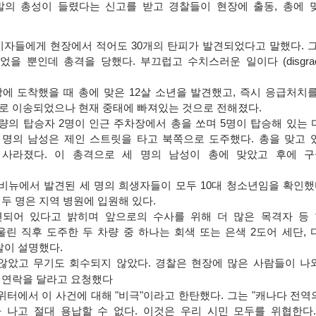
발의 총성이 들렸다는 신고를 받고 경찰들이 현장에 출동
,
총에 
기자들에게 현장에서 적어도
30
개의 탄피가 발견되었다고 말했다
.
있었을 뿐인데 총격을 당했다
.
부끄럽고 수치스러운 일이다
(disgrac
에 도착했을 때 총에 맞은
12
살 소년을 발견했고
,
즉시 응급처치
로 이송되었으나 현재 중태에 빠져있는 것으로 전해졌다
.
차량의 탑승자
2
명이 인근 주차장에서 총을 쏘며
5
명이 탑승해 있는 
 명의 남성은 제인 스트릿을 타고 북쪽으로 도주했다
.
총을 맞고 
 사라졌다
.
이 총격으로 세 명의 남성이 총에 맞았고 후에 
비뉴에서 발견된 세 명의 희생자들이 모두
10
대 청소년임을 확인했
두 명은 지역 병원에 입원해 있다
.
련되어 있다고 밝히며 앞으로의 수사를 위해 더 많은 목격자 등
울린 직후 도주한 두 차량 중 하나는 회색 또는 은색
2
도어 세단
,
찰이 설명했다
.
 않았고 무기도 회수되지 않았다
.
경찰은 현장에 많은 사람들이 나
 연락을 달라고 요청했다
위터에서 이 사건에 대해
"
비극
"
이라고 한탄했다
.
그는
"
캐나다 전역
 나고 절대 용납할 수 없다
.
이것은 우리 시민 모두를 위협한다