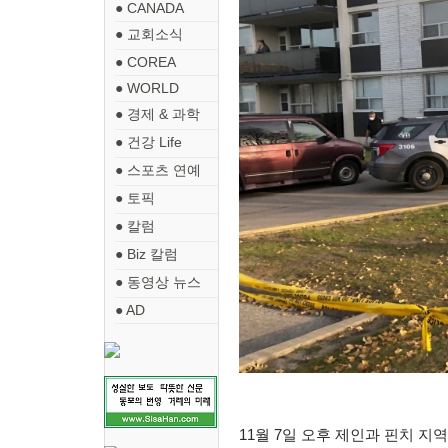
● CANADA
● 교회소식
● COREA
● WORLD
● 경제 & 과학
● 건강 Life
● 스포츠 연예
● 토픽
● 칼럼
● Biz 칼럼
● 동영상 뉴스
● AD
11
월
7
일 오후 제인과 핀치 지