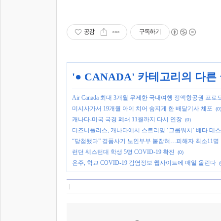
공감
구독하기
'
● CANADA
' 카테고리의 다른
Air Canada 최대 3개월 무제한 국내여행 정액항공권 프로
미시사가서 19개월 아이 치어 숨지게 한 배달기사 체포
(0
캐나다-미국 국경 폐쇄 11월까지 다시 연장
(0)
디즈니플러스, 캐나다에서 스트리밍 ‘그룹워치’ 베타 테
“당첨됐다” 경품사기 노인부부 붙잡혀…피해자 최소11명
런던 웨스턴대 학생 5명 COVID-19 확진
(0)
온주, 학교 COVID-19 감염정보 웹사이트에 매일 올린다
(