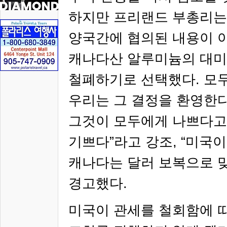
하지만 프리랜드 부총리는
양국간에 협의된 내용이 
캐나다산 알루미늄의 대미
철폐하기로 선택했다
.
모두
우리는 그 결정을 환영한
그것이 모두에게 나쁘다고
기쁘다
”
라고 강조
, “
미국이
캐나다는 달러 보복으로 
경고했다
.
미국이 관세를 철회함에 