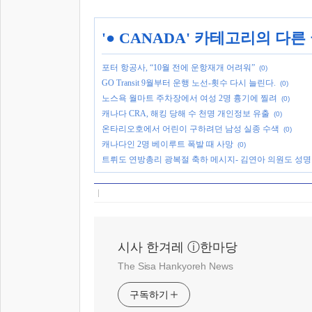
'
● CANADA
' 카테고리의 다른
포터 항공사, “10월 전에 운항재개 어려워”
(0)
GO Transit 9월부터 운행 노선-횟수 다시 늘린다.
(0)
노스욕 월마트 주차장에서 여성 2명 흉기에 찔려
(0)
캐나다 CRA, 해킹 당해 수 천명 개인정보 유출
(0)
온타리오호에서 어린이 구하려던 남성 실종 수색
(0)
캐나다인 2명 베이루트 폭발 때 사망
(0)
트뤼도 연방총리 광복절 축하 메시지- 김연아 의원도 성명
시사 한겨레 ⓘ한마당
The Sisa Hankyoreh News
구독하기