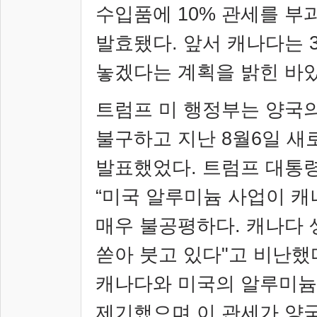
수입품에
10%
관세를 부
발효됐다. 앞서 캐나다는
놓겠다는 계획을 밝힌 바
트럼프 미 행정부는 양국
불구하고 지난
8
월
6
일 새
발표했었다.
트럼프 대통
“
미국 알루미늄 사업이 캐
매우 불공평하다
.
캐나다 
쏟아 붓고 있다
"
고 비난했
캐나다와 미국의 알루미늄
제기했으며 이 관세가 양