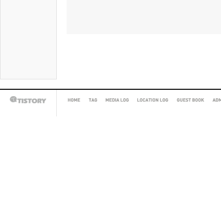
HOME
TAG
MEDIA
LOCATION
GUEST
AD
TISTORY
LOG
LOG
BOOK