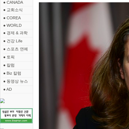
● CANADA
● 교회소식
● COREA
● WORLD
● 경제 & 과학
● 건강 Life
● 스포츠 연예
● 토픽
● 칼럼
● Biz 칼럼
● 동영상 뉴스
● AD