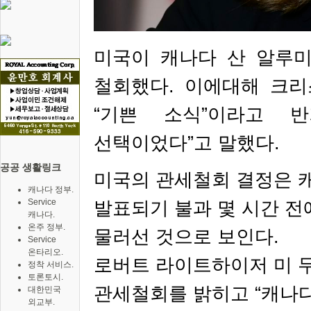
미국이 캐나다 산 알루
철회했다
.
이에대해 크리
“
기쁜 소식
”
이라고 
선택이었다
”
고 말했다
.
공공 생활링크
미국의 관세철회 결정은 
캐나다 정부.
Service
발표되기 불과 몇 시간 전
캐나다.
온주 정부.
물러선 것으로 보인다
.
Service
온타리오.
로버트 라이트하
이저 미 
정착 서비스.
토론토시.
관세철회를 밝히고
“
캐나다
대한민국
외교부.