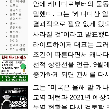
한국 대사관.
안에 캐나다로부
터의 물동
토론토
총영사관.
말했다
.
그는
“
캐나다산 
몬트리올
총영사관.
결과적으로 필요 없게 됐
밴쿠버
총영사관.
동포재단.
사라질 것
”
이라고 발표했
토론토
한인회.
라이트하이저 대표는 그러
한겨레 신문.
피어슨 공항.
조건이 따른다면서 캐나다
선적 상한선을 언급
, 9
월
증가하게 되면 관세를 다
그는
"
미국은 올해 말 캐
교역 패턴과
2021
년 예상
무역 현황을 다시 검토할 