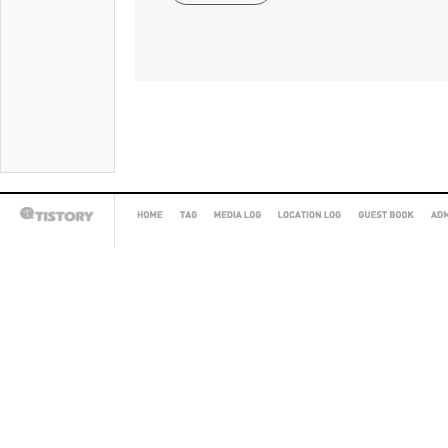
HOME
TAG
MEDIA
LOCATION
GUEST
AD
TISTORY
LOG
LOG
BOOK