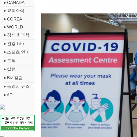
● CANADA
● 교회소식
● COREA
● WORLD
● 경제 & 과학
● 건강 Life
● 스포츠 연예
● 토픽
● 칼럼
● Biz 칼럼
● 동영상 뉴스
● AD