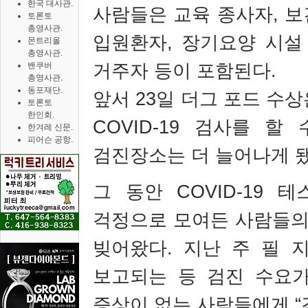
한국 대사관.
사람들은 교육 종사자
,
보
토론토
총영사관.
입원환자
,
장기요양 시설
몬트리올
총영사관.
거주자 등이 포함된다
.
밴쿠버
총영사관.
동포재단.
앞서
23
일 더그 포드 수
토론토
한인회.
COVID-19
검사를 할 
한겨레 신문.
피어슨 공항.
검진장소는 더 늘어나게 
그 동안
COVID-19
테
걱정으로 모여든 사람들의
빚어왔다
.
지난 주 필 
보고되는 등 검진 수요
증상이 없는 사람들에게
“