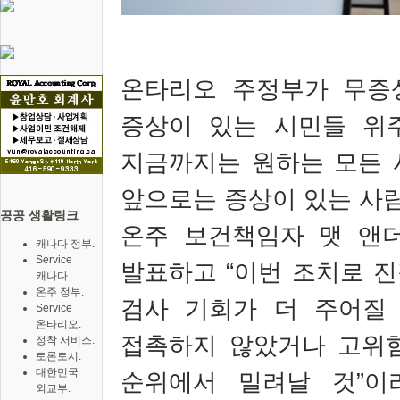
온타리오 주정부가 무
증상이 있는 시민들 위
지금까지는 원하는 모든 
앞으로는 증상이 있는 사
공공 생활링크
온주 보건책임자 맷 앤
캐나다 정부.
Service
발표하고
“
이번 조치로 진
캐나다.
온주 정부.
검사 기회가 더 주어질
Service
온타리오.
접촉하지 않았거나 고위
정착 서비스.
토론토시.
대한민국
순위에서 밀려날 것
”
이
외교부.