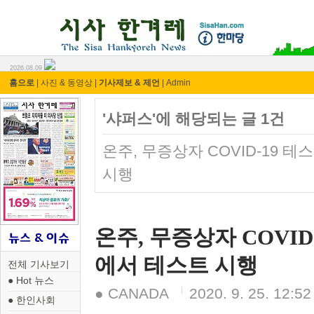
시사 한겨레 ⓘ한마당
2026.08.09
홈으로
|
사진 & 동영상
|
기사제보 & 제언
|
Admin
'샤퍼스'에 해당되는 글 1건
온주, 무증상자 COVID-19 테
시행
온주, 무증상자 COVID
에서 테스트 시행
전체 기사보기
● Hot 뉴스
● CANADA
2020. 9. 25. 12:52
● 한인사회