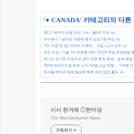
'
● CANADA
' 카테고리의 다른
IRCC, 배우자 초청 처리 가속…월6천 건씩
(0)
하이웨이 7 달리던 차량에 총격 남성 1명 부상
(0)
TTC 직원 한 명 COVID-19 확진…23일 1시간 근무
(0)
포드 수상, “가을 2차 대유행 대비 7천만$ 투입 독감예방 
캐나다 포스트 이토비코 센터 직원 확진 폐쇄…일부 배달
TDSB 온라인수업 부족 교사 350명 긴급 채용… “150명 
독극물 백악관 등에 발송한 퀘벡 여성 법정 출두
(0)
시사 한겨레 ⓘ한마당
The Sisa Hankyoreh News
구독하기