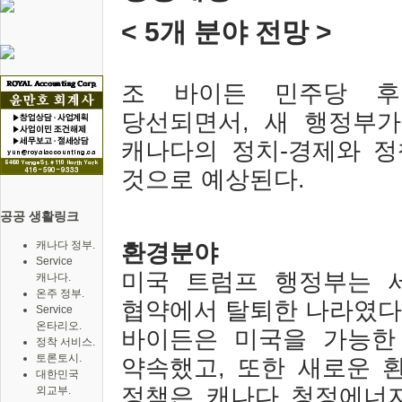
< 5
개 분야 전망
>
조 바이든 민주당 후
당선되면서
,
새 행정부가
캐나다의 정치
-
경제와 정
것으로 예상된다
.
공공 생활링크
캐나다 정부.
환경분야
Service
미국 트럼프 행정부는 
캐나다.
온주 정부.
협약에서 탈퇴한 나라였다
Service
온타리오.
바이든은 미국을 가능한
정착 서비스.
토론토시.
약속했고
,
또한 새로운 
대한민국
정책은 캐나다 청정에너지
외교부.