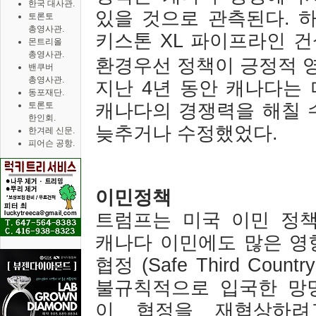
한국 대사관.
있을 것으로 관측된다
.
토론토
총영사관.
키스톤
XL
파이프라인 건
몬트리올
총영사관.
환경우선 정책이 긍정적 
밴쿠버
총영사관.
지난
4
년 동안 캐나다는 
동포재단.
캐나다의 경쟁력을 해칠 
토론토
한인회.
늦추거나 수정했었다
.
한겨레 신문.
피어슨 공항.
이민정책
트럼프는 미국 이민 정
캐나다 이민에도 많은 영
협정
(Safe Third Countr
불규칙적으로 입국한 망
이 협정을 재협상하려