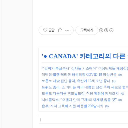
공감
구독하기
'
● CANADA
' 카테고리의 다른
“‘김학의 부실수사’ 검사들 기소해야” 여성단체들 재정신
퀘백당 알랭 테리엔 하원의장 COVID-19 양성반응
(0)
토론토 대낮 집단 총격, 유탄에 12세 소년 중태
(0)
트뤼도 총리, 조 바이든 미국 대통령 당선 축하 새로운 협력
토론토 다운타운 맥도날드점, 직원 확진에 폐쇄조치
(0)
시네플렉스, “오렌지 단계 규제 때 재개장 않을 것”
(0)
온주, 자녀 교육비 지원 아동별 200달러씩
(0)