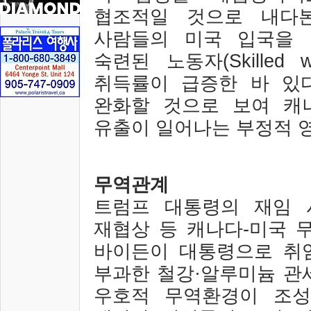
협조적일 것으로 내다
사람들의 미국 입국을 
숙련된 노동자
(Skilled w
취득률이 급증한 바 있
완화할 것으로 보여 
유출이 일어나는 부정적 
무역관계
트럼프 대통령의 재임 
재협상 등 캐나다
-
미국 
바이든이 대통령으로 취
부과한 철강
·
알루미늄 관
우호적 무역환경이 조성