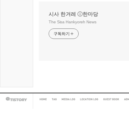
시사 한겨레 ⓘ한마당
The Sisa Hankyoreh News
구독하기
HOME
TAG
MEDIA
LOCATION
GUEST
AD
TISTORY
LOG
LOG
BOOK