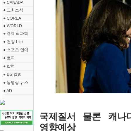
● CANADA
● 교회소식
● COREA
● WORLD
● 경제 & 과학
● 건강 Life
● 스포츠 연예
● 토픽
● 칼럼
● Biz 칼럼
● 동영상 뉴스
● AD
국제질서 물론 캐나
영향예상