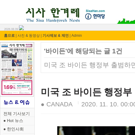
시사 한겨레 ⓘ한마당
2026.08.09
홈으로
|
사진 & 동영상
|
기사제보 & 제언
|
Admin
'바이든'에 해당되는 글 1건
미국 조 바이든 행정부 출범하
미국 조 바이든 행정부
● CANADA
2020. 11. 10. 00:0
전체 기사보기
● Hot 뉴스
● 한인사회