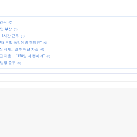
 건씩
(0)
1명 부상
(0)
일 1시간 근무
(0)
천만$ 투입 독감예방 캠페인”
(0)
진 폐쇄…일부 배달 차질
(0)
급 채용… “150명 더 뽑아야”
(0)
 법정 출두
(0)