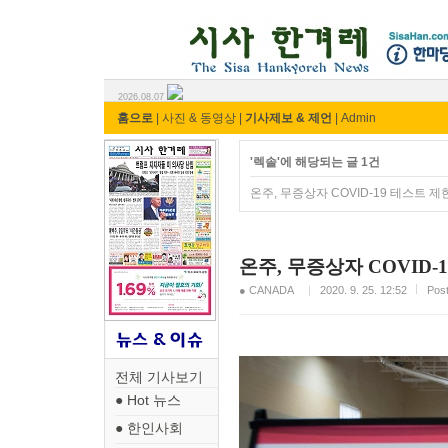
시사 한겨레 ⓘ한마당
2026.08.07
홈으로
|
사진 & 동영상
|
기사제보 & 제언
|
Admin
'렉솔'에 해당되는 글 1건
온주, 무증상자 COVID-19 테스트 
온주, 무증상자 COVID-
● CANADA
2020. 9. 25. 12:52
Pos
전체 기사보기
● Hot 뉴스
● 한인사회