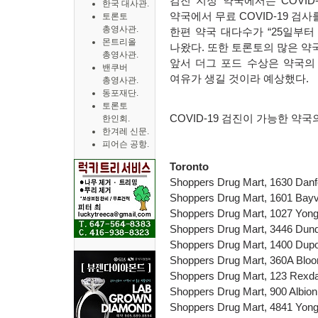
검진 지정 약국에서는
COVID
한국 대사관.
약국에서 무료
COVID-19
검사를
토론토
총영사관.
한편 약국 대다수가
“25
일부터
몬트리올
나왔다
.
또한 토론토의 많은 약
총영사관.
앞서 더그 포드 수상은 약국의
밴쿠버
여유가 생길 것이라 예상했다
.
총영사관.
동포재단.
토론토
COVID-19
검진이 가능한 약국
한인회.
한겨레 신문.
피어슨 공항.
Toronto
Shoppers Drug Mart, 1630 Danf
Shoppers Drug Mart, 1601 Bay
Shoppers Drug Mart, 1027 Yong
Shoppers Drug Mart, 3446 Dund
Shoppers Drug Mart, 1400 Dupo
Shoppers Drug Mart, 360A Bloo
Shoppers Drug Mart, 123 Rexda
Shoppers Drug Mart, 900 Albio
Shoppers Drug Mart, 4841 Yong