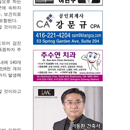
필요로 하는
군에 속하지
자
,
보건의료
 포함된다
.
할 것이라고
도되어 검진
폭증하자 주
 내에
140
개
만
8
천 개의
까지 발생해
할 것이라고