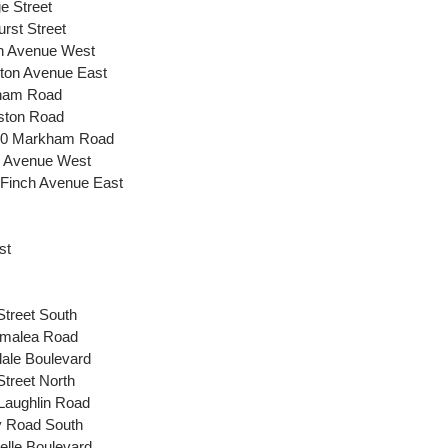
e Street
rst Street
ch Avenue West
nton Avenue East
kham Road
ston Road
780 Markham Road
n Avenue West
 Finch Avenue East
st
Street South
amalea Road
ale Boulevard
treet North
Laughlin Road
y Road South
elle Boulevard