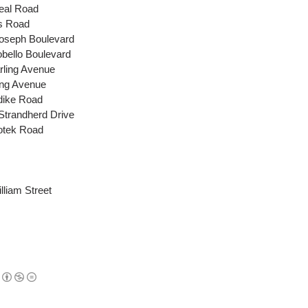
eal Road
s Road
Joseph Boulevard
bello Boulevard
rling Avenue
ing Avenue
dike Road
trandherd Drive
otek Road
lliam Street