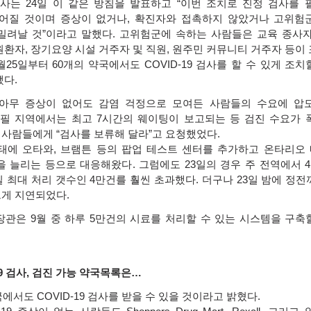
박사는
24
일 이 같은 방침을 발표하고
“
이번 조치로 진정 검사를 
주어질 것이며 증상이 없거나
,
확진자와 접촉하지 않았거나 고위험
밀려날 것
”
이라고 말했다
.
고위험군에 속하는 사람들은 교육 종사
원환자
,
장기요양 시설 거주자 및 직원
,
원주민 커뮤니티 거주자 등이
월
25
일부터
60
개의 약국에서도
COVID-19
검사를 할 수 있게 조치
됐다
.
아무 증상이 없어도 감염 걱정으로 모여든 사람들의 수요에 압
 필 지역에서는 최고
7
시간의 웨이팅이 보고되는 등 검진 수요가 
는 사람들에게
“
검사를 보류해 달라
”
고 요청했었다
.
태에 오타와
,
브램튼 등의 팝업 테스트 센터를 추가하고 온타리오
을 늘리는 등으로 대응해왔다
.
그럼에도
23
일의 경우 주 전역에서
4
일 최대 처리 갯수인
4
만건를 훨씬 초과했다
.
더구나
23
일 밤에 정전
크게 지연되었다
.
 장관은
9
월 중 하루
5
만건의 시료를 처리할 수 있는 시스템을 구축
9
검사
,
검진 가능 약국목록은
…
국에서도
COVID-19
검사를 받을 수 있을 것이라고 밝혔다
.