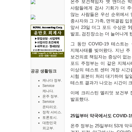
온주 보건책임자 맷 앤더슨 
사람들에게 검사 기회가 더 
않는 사람들은 우선 순위에서 
종사자와 그 가족
,
면역결핍 입
앞서
23
일 더그 포드 수상은
9
발표
,
검진장소는 더 늘어나게 
그 동안
COVID-19
테스트는 
지체사태를 빚어왔다
.
지난 주
보건의료 책임자는 증상이 없
포드 주정부는 이 같은 지체사
이상의 테스트 센터 개장 시간
공공 생활링크
시험 표본이 처리 대기하며 일
캐나다 정부.
테스트 결과가 나오는 시간이 
Service
캐나다.
이에 크리스틴 엘리엇 보건부
온주 정부.
발표했다
.
Service
온타리오.
정착 서비스.
25
일부터 약국에서도
COVID-1
토론토시.
대한민국
온주 정부는
25
일부터
53
개 약
외교부.