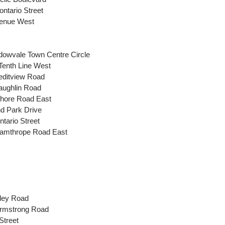
ntario Street
venue West
owvale Town Centre Circle
Tenth Line West
editview Road
aughlin Road
shore Road East
d Park Drive
tario Street
hamthrope Road East
ley Road
Armstrong Road
Street