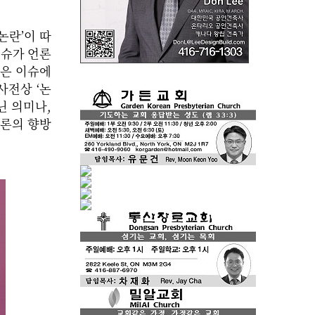
논란’이 따
이슈가 언론
명은 이슈에
사전상 ‘논
닌 의미나,
여론의 향방