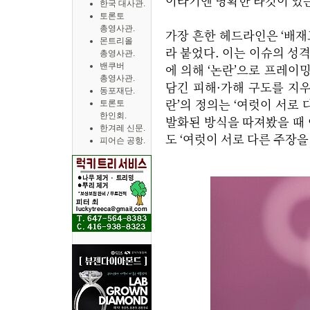
이라기엔 명확한 타깃이 있는
한국 대사관.
토론토
총영사관.
가장 흔한 헤드라인은 ‘배재고
몬트리올
라 붙었다. 이는 이슈의 성
총영사관.
밴쿠버
에 의해 ‘논란’으로 프레이
총영사관.
담긴 피해·가해 구도를 지우
동포재단.
란’의 정의는 ‘여럿이 서로 
토론토
한인회.
발화된 방식을 따져봤을 때 
한겨레 신문.
도 ‘여럿이 서로 다른 주장을
피어슨 공항.