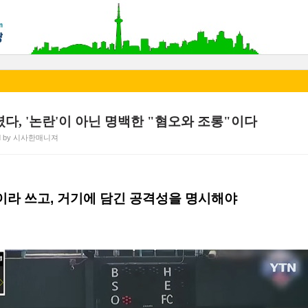
렸다, '논란'이 아닌 명백한 "혐오와 조롱"이다
ed by 시사한매니져
’이라 쓰고, 거기에 담긴 공격성을 명시해야