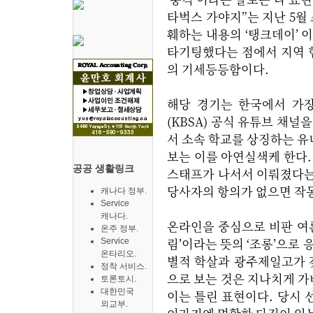
타벅스 가야지”는 지난 5월 
훼하는 내용의 ‘탱크데이’ 
타기팅했다는 점에서 지역 
의 기세등등함이다.
해당 경기는 한국에서 가
(KBSA) 공식 유튜브 채
서 소속 학교를 상징하는 유
보는 이를 아연실색케 한다.
공공 생활링크
스태프가 나서서 이뤄졌다는 
당사자의 항의가 없으면 작
캐나다 정부.
Service
캐나다.
온라인을 중심으로 비판 여
온주 정부.
림’이라는 뜻의 ‘조롱’으로 
Service
온타리오.
별적 학살과 광주제일고가 갖
정착 서비스.
으로 보는 것은 지나치게 가
토론토시.
대한민국
이는 틀린 표현이다. 당시 
외교부.