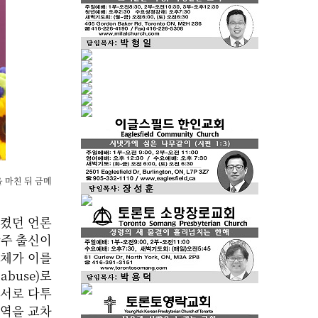
 마친 뒤 금메
시켰던 언론
광주 출신이
매체가 이를
abuse)로
히 서로 다투
지역을 교차