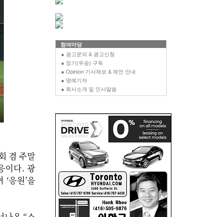
참여마당
● 광고문의 & 광고신청
● 정기(우송) 구독
● Opinion 기사제보 & 제언 안내
● 명예기자
● 회사소개 및 인사말씀
회 겸 주말
응이다. 광
 ‘응원’을
서나온 “스