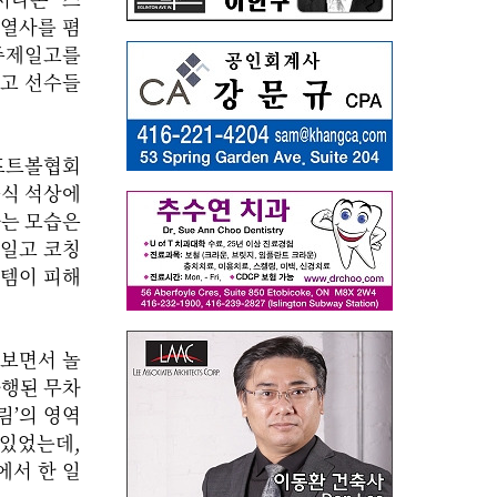
 열사를 폄
광주제일고를
재고 선수들
프트볼협회
공식 석상에
하는 모습은
제일고 코칭
스템이 피해
깔보면서 놀
자행된 무차
림’의 영역
 있었는데,
에서 한 일