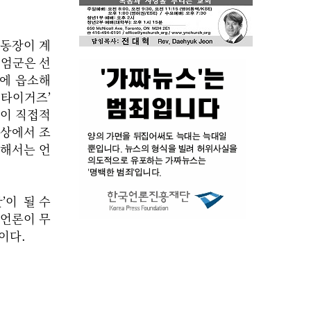
운동장이 계
계엄군은 선
들에 읍소해
 타이거즈’
언이 직접적
석상에서 조
위해서는 언
’이 될 수
 언론이 무
될 것이다.