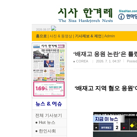
시사 한겨레 ⓘ한마당
2026.08.07
홈으로
|
사진 & 동영상
|
기사제보 & 제언
|
Admin
‘배재고 응원 논란’은 틀
● COREA
2026. 7. 1. 04:37
Post
‘배재고 지역 혐오 응원
전체 기사보기
● Hot 뉴스
● 한인사회