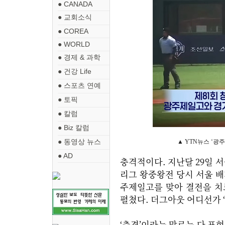
● CANADA
● 교회소식
● COREA
● WORLD
● 경제 & 과학
● 건강 Life
● 스포츠 연예
● 토픽
● 칼럼
● Biz 칼럼
● 동영상 뉴스
▲ YTN뉴스 ‘광
● AD
충격적이다. 지난달 29일 
리그 왕중왕전 당시 서울 
주제일고를 맞아 결전을 치
펼쳤다. 더그아웃 어디선가 
‘충격’이라는 말로는 다 표현