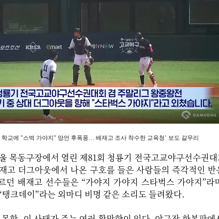
주 학교에 "스벅 가야지" 망언 후폭풍… 배재고 조사 착수한 교육청’ 보도 갈무리
서울 목동구장에서 열린 제81회 청룡기 전국고교야구선수권대
배재고 더그아웃에서 나온 구호를 들은 사람들의 즉각적인 반
르던 배재고 선수들은 “가야지 가야지 스타벅스 가야지”라며
“탱크데이”라는 외마디 비명 같은 소리도 들려왔다.
 못할, 이 사태가 주는 여러 황망함이 있다. 야구장 한복판에