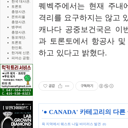
한국 대사관.
퀘벡주에서는 현재 주내
토론토
총영사관.
격리를 요구하지는 않고 있
몬트리올
총영사관.
캐나다 공중보건국은 이번
밴쿠버
총영사관.
동포재단.
과 토론토에서 항공사 및
토론토
한인회.
하고 있다고 밝혔다.
한겨레 신문.
피어슨 공항.
공감
구독하기
'
● CANADA
' 카테고리의 다른
욕 지역에서 웨스트 나일 바이러스 발견
(0)