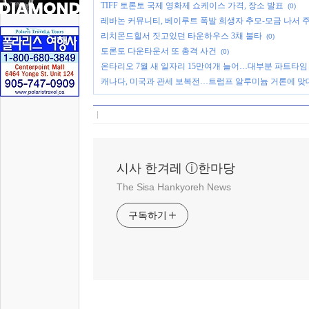
TIFF 토론토 국제 영화제 쇼케이스 가격, 장소 발표
(0)
레바논 커뮤니티, 베이루트 폭발 희생자 추모-모금 나서 
리치몬드힐서 짓고있던 타운하우스 3채 불타
(0)
토론토 다운타운서 또 총격 사건
(0)
온타리오 7월 새 일자리 15만여개 늘어…대부분 파트타임
캐나다, 미국과 관세 보복전…트럼프 알루미늄 거론에 맞
시사 한겨레 ⓘ한마당
The Sisa Hankyoreh News
구독하기