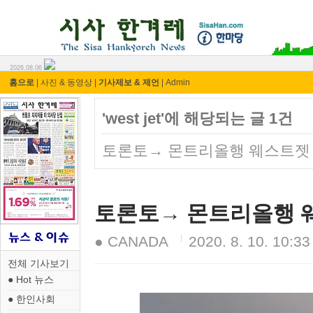
시사 한겨레 ⓘ한마당
2026.08.06
홈으로
|
사진 & 동영상
|
기사제보 & 제언
|
Admin
'west jet'에 해당되는 글 1건
토론토→ 몬트리올행 웨스트젯 승
토론토→ 몬트리올행 웨
● CANADA
2020. 8. 10. 10:33
전체 기사보기
● Hot 뉴스
● 한인사회