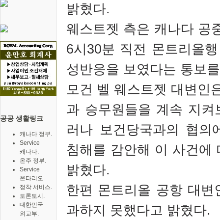
밝혔다.
웨스트젯 측은 캐나다 공중
6시30분 직전 몬트리올행
성반응을 보였다는 통보를
모건 벨 웨스트젯 대변인은
과 승무원들을 계속 지켜
공공 생활링크
러나 보건당국과의 협의
캐나다 정부.
Service
침해를 감안해 이 사건에 
캐나다.
온주 정부.
밝혔다.
Service
온타리오.
한편 몬트리올 공항 대변
정착 서비스.
토론토시.
대한민국
과하지 못했다고 밝혔다.
외교부.