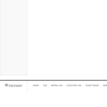
HOME
TAG
MEDIA
LOCATION
GUEST
AD
TISTORY
LOG
LOG
BOOK