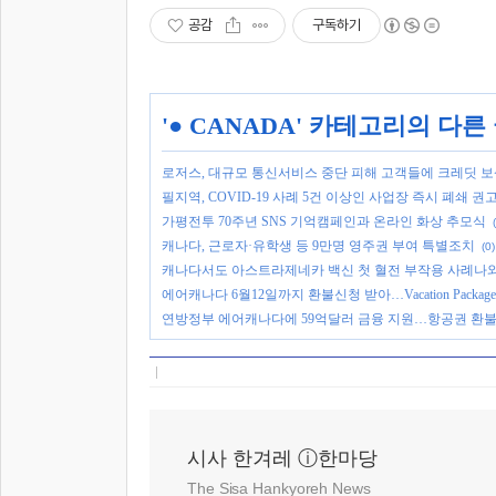
공감
구독하기
'
● CANADA
' 카테고리의 다른
로저스, 대규모 통신서비스 중단 피해 고객들에 크레딧 
필지역, COVID-19 사례 5건 이상인 사업장 즉시 폐쇄 권
가평전투 70주년 SNS 기억캠페인과 온라인 화상 추모식
캐나다, 근로자·유학생 등 9만명 영주권 부여 특별조치
(0)
캐나다서도 아스트라제네카 백신 첫 혈전 부작용 사례나
에어캐나다 6월12일까지 환불신청 받아…Vacation Packag
연방정부 에어캐나다에 59억달러 금융 지원…항공권 환불
시사 한겨레 ⓘ한마당
The Sisa Hankyoreh News