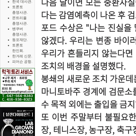
다음 달이면 모든 중환자실에
한국 대사관.
토론토
다는 감염예측이 나온 후 검
총영사관.
몬트리올
총영사관.
포드 수상은 "나는 진실을
밴쿠버
총영사관.
않겠다. 우리는 변종 바이러
동포재단.
토론토
우리가 흔들리지 않는다면 
한인회.
한겨레 신문.
피어슨 공항.
조치의 배경을 설명했다.
봉쇄의 새로운 조치 가운데는
마니토바주 경계에 검문소를 
수 목적 외에는 출입을 금지
또 이번 주말부터 불필요한
장, 테니스장, 농구장, 축