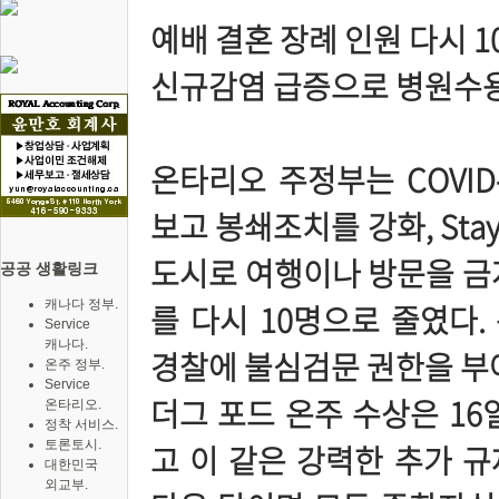
예배 결혼 장례 인원 다시 
신규감염 급증으로 병원수용 
온타리오 주정부는 COVID
보고 봉쇄조치를 강화, Stay
도시로 여행이나 방문을 금
공공 생활링크
캐나다 정부.
를 다시 10명으로 줄였다
Service
캐나다.
경찰에 불심검문 권한을 부
온주 정부.
Service
더그 포드 온주 수상은 16
온타리오.
정착 서비스.
토론토시.
고 이 같은 강력한 추가 
대한민국
외교부.