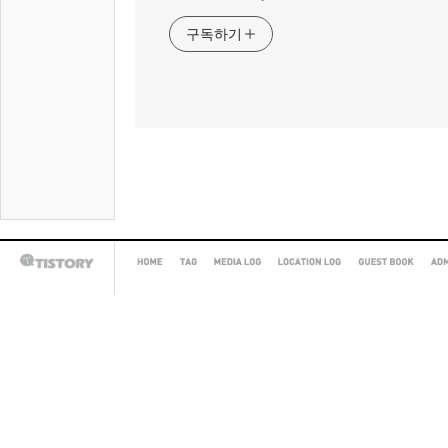
구독하기
HOME
TAG
MEDIA
LOCATION
GUEST
AD
TISTORY
LOG
LOG
BOOK