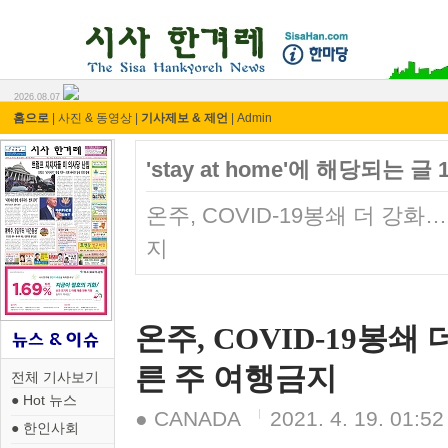
시사 한겨레 ⓘ한마당
2026.08.07
홈으로
|
사진 & 동영상
|
기사제보 & 제언
|
Admin
'stay at home'에 해당되는 글 
온주, COVID-19봉쇄 더 강화…
지
온주, COVID-19봉쇄 더
른 주 여행금지
전체 기사보기
● Hot 뉴스
● CANADA
2021. 4. 19. 01:52
● 한인사회