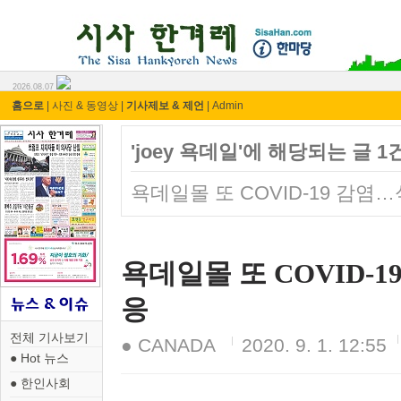
시사 한겨레 ⓘ한마당
2026.08.07
홈으로
|
사진 & 동영상
|
기사제보 & 제언
|
Admin
'joey 욕데일'에 해당되는 글 1
욕데일몰 또 COVID-19 감염
욕데일몰 또 COVID-
응
전체 기사보기
● CANADA
2020. 9. 1. 12:55
● Hot 뉴스
● 한인사회