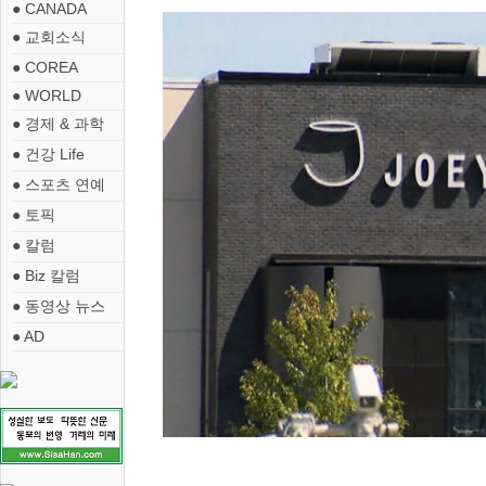
● CANADA
● 교회소식
● COREA
● WORLD
● 경제 & 과학
● 건강 Life
● 스포츠 연예
● 토픽
● 칼럼
● Biz 칼럼
● 동영상 뉴스
● AD