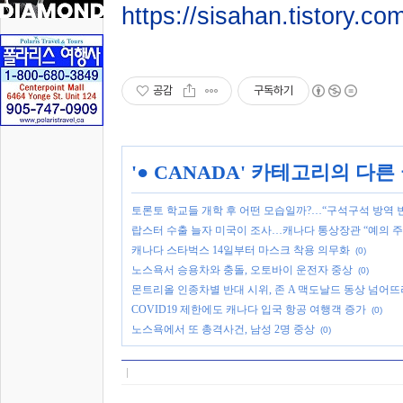
https://sisahan.tistory.co
공감
구독하기
'
● CANADA
' 카테고리의 다른
토론토 학교들 개학 후 어떤 모습일까?…“구석구석 방역 
랍스터 수출 늘자 미국이 조사…캐나다 통상장관 “예의 주
캐나다 스타벅스 14일부터 마스크 착용 의무화
(0)
노스욕서 승용차와 충돌, 오토바이 운전자 중상
(0)
몬트리올 인종차별 반대 시위, 존 A 맥도날드 동상 넘어뜨려
COVID19 제한에도 캐나다 입국 항공 여행객 증가
(0)
노스욕에서 또 총격사건, 남성 2명 중상
(0)