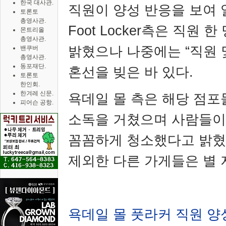
한국 대사관.
직원이 양성 반응을 보여 
토론토
총영사관.
Foot Locker
측은 직원 한
몬트리올
총영사관.
밝혔으나 나중에는
“
직원 
밴쿠버
총영사관.
동포재단.
혼선을 빚은 바 있다
.
토론토
한인회.
한겨레 신문.
욕데일 몰 측은 해당 점
피어슨 공항.
소독을 거쳤으며 사람들이
꼼꼼하게 청소했다고 밝
제외한 다른 가게들은 별
욕데일 몰 풋라커 직원 양