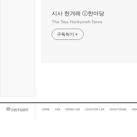
시사 한겨레 ⓘ한마당
The Sisa Hankyoreh News
구독하기
HOME
TAG
MEDIA
LOCATION
GUEST
AD
TISTORY
LOG
LOG
BOOK