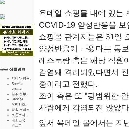
욕데일 쇼핑몰 내에 있는 
COVID-19
양성반응을 보
쇼핑몰 관계자들은
31
일 
양성반응이 나왔다는 통보
레스토랑 측은 해당 직원
공공 생활링크
감염돼 격리되었다면서 진
캐나다 정부.
중이라고 전했다
.
Service
캐나다.
조이 측은 또
"
광범위한 안
온주 정부.
Service
온타리오.
사람에게 감염되진 않았다
정착 서비스.
토론토시.
대한민국
앞서 욕데일 몰에서는 지
외교부.