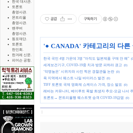
한국 대사관.
토론토
총영사관.
몬트리올
공감
구독하기
총영사관.
밴쿠버
총영사관.
동포재단.
토론토
'
● CANADA
' 카테고리의 다른
한인회.
한겨레 신문.
한국 국민 4명 가운데 3명 “아직도 일본제품 구매 안 해”
(
피어슨 공항.
세계보건기구, COVID-19중 치과 방문 피하라 권고
(0)
‘악명높은’ 시위자와 사진 찍은 경찰관들 논란
(0)
욕 지역에서 웨스트 나일 바이러스 발견
(0)
TIFF 토론토 국제 영화제 쇼케이스 가격, 장소 발표
(0)
레바논 커뮤니티, 베이루트 폭발 희생자 추모-모금 나서 
토론토→ 몬트리올행 웨스트젯 승객 COVID-19감염
(0)