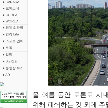
● CANADA
● 교회소식
● COREA
● WORLD
● 경제 & 과학
● 건강 Life
● 스포츠 연예
● 토픽
● 칼럼
● Biz 칼럼
● 동영상 뉴스
● AD
올 여름 동안
토론토 시
위해 폐쇄하는 것 외에 주