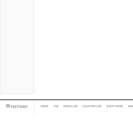
HOME
TAG
MEDIA
LOCATION
GUEST
AD
TISTORY
LOG
LOG
BOOK