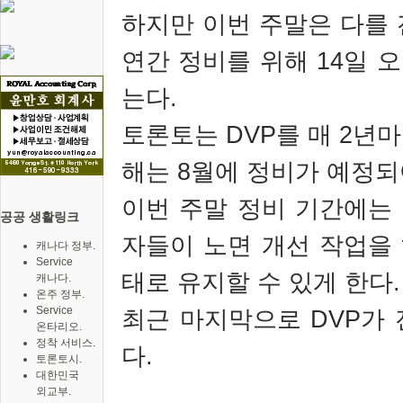
하지만 이번 주말은 다를 
연간 정비를 위해 14일 오
는다.
토론토는 DVP를 매 2년
해는 8월에 정비가 예정되
이번 주말 정비 기간에는
공공 생활링크
자들이 노면 개선 작업을
캐나다 정부.
Service
태로 유지할 수 있게 한다.
캐나다.
온주 정부.
Service
최근 마지막으로 DVP가 
온타리오.
정착 서비스.
다.
토론토시.
대한민국
외교부.