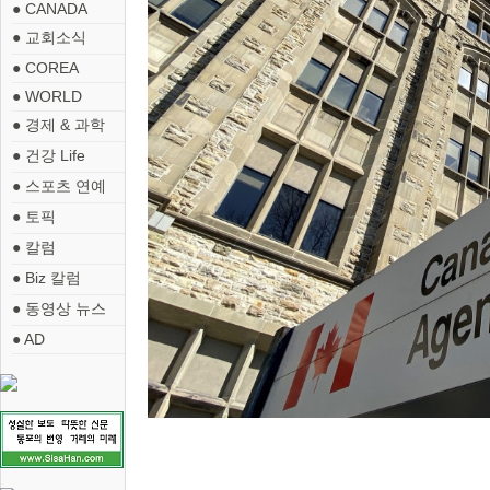
● CANADA
● 교회소식
● COREA
● WORLD
● 경제 & 과학
● 건강 Life
● 스포츠 연예
● 토픽
● 칼럼
● Biz 칼럼
● 동영상 뉴스
● AD