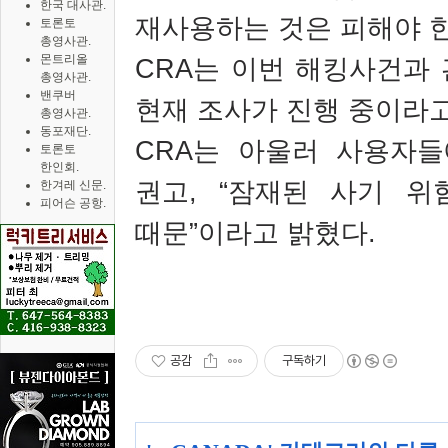
한국 대사관.
재사용하는 것은 피해야 
토론토
총영사관.
몬트리올
CRA
는 이번 해킹사건과
총영사관.
밴쿠버
현재 조사가 진행 중이라
총영사관.
동포재단.
CRA
는 아울러 사용자들
토론토
한인회.
권고
, “
잠재된 사기 위
한겨레 신문.
피어슨 공항.
때문
”
이라고 밝혔다
.
공감
구독하기