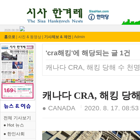
시사 한겨레 ⓘ한마당
2026.08.09
홈으로
|
사진 & 동영상
|
기사제보 & 제언
|
Admin
'cra해킹'에 해당되는 글 1건
캐나다 CRA, 해킹 당해 수 천
캐나다 CRA, 해킹 당
● CANADA
2020. 8. 17. 08:53
전체 기사보기
● Hot 뉴스
● 한인사회