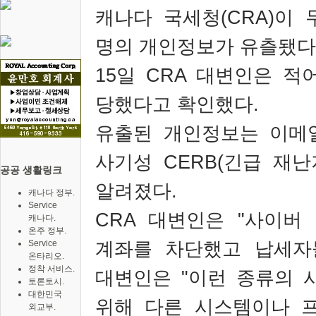
캐나다 국세청
(CRA)
이 
명의 개인정보가 유츨됐
15
일
CRA
대변인은 적
당했다고 확인했다
.
유출된 개인정보는 이메
사기성
CERB(
긴급 재난
공공 생활링크
알려졌다
.
캐나다 정부.
Service
CRA
대변인은
"
사이버 
캐나다.
온주 정부.
계좌를 차단했고 납세자
Service
온타리오.
정착 서비스.
대변인은
"
이런 종류의 
토론토시.
대한민국
위해 다른 시스템이나 
외교부.