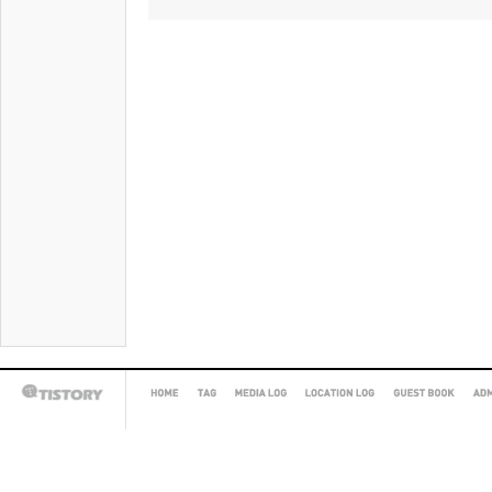
HOME
TAG
MEDIA
LOCATION
GUEST
AD
TISTORY
LOG
LOG
BOOK