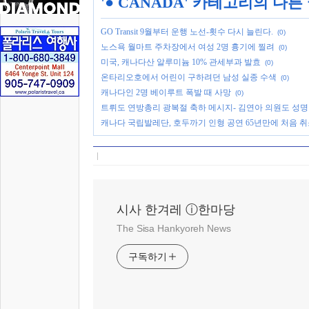
'
● CANADA
' 카테고리의 다른
GO Transit 9월부터 운행 노선-횟수 다시 늘린다.
(0)
노스욕 월마트 주차장에서 여성 2명 흉기에 찔려
(0)
미국, 캐나다산 알루미늄 10% 관세부과 발효
(0)
온타리오호에서 어린이 구하려던 남성 실종 수색
(0)
캐나다인 2명 베이루트 폭발 때 사망
(0)
트뤼도 연방총리 광복절 축하 메시지- 김연아 의원도 성명
캐나다 국립발레단, 호두까기 인형 공연 65년만에 처음 
시사 한겨레 ⓘ한마당
The Sisa Hankyoreh News
구독하기