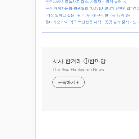
온주2020년 충돌사고 감소, 사망자는 크게 늘어
(0)
온주 과학자문회•병원협회,”COVID-19 3차 유행진입” 경
‘가장 일하고 싶은 나라’ 1위 캐나다, 한국은 12위
(0)
온타리오 각지 약국 백신접종 시작…곳곳 길게 줄서기도
시사 한겨레 ⓘ한마당
The Sisa Hankyoreh News
구독하기