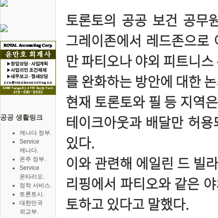
토론토의 공공 보건 공무원들
그레이존에서 레드존으로 
만 파티오나 야외 피트니스 
를 완화하는 방안에 대한 
현재 토론토와 필 등 지역
테이크아웃과 배달만 허용되
공공 생활링크
캐나다 정부.
있다.
Service
캐나다.
이와 관련해 에일린 드 빌라
온주 정부.
Service
온타리오.
리핑에서 파티오와 같은 야
정착 서비스.
토론토시.
토하고 있다고 말했다.
대한민국
외교부.