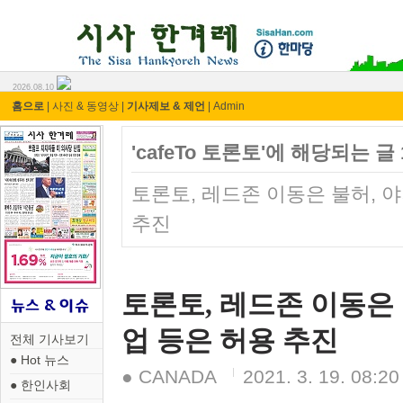
시사 한겨레 ⓘ한마당
2026.08.10
홈으로
|
사진 & 동영상
|
기사제보 & 제언
|
Admin
'cafeTo 토론토'에 해당되는 글
토론토, 레드존 이동은 불허, 
추진
토론토, 레드존 이동은
업 등은 허용 추진
전체 기사보기
● Hot 뉴스
● CANADA
2021. 3. 19. 08:20
● 한인사회