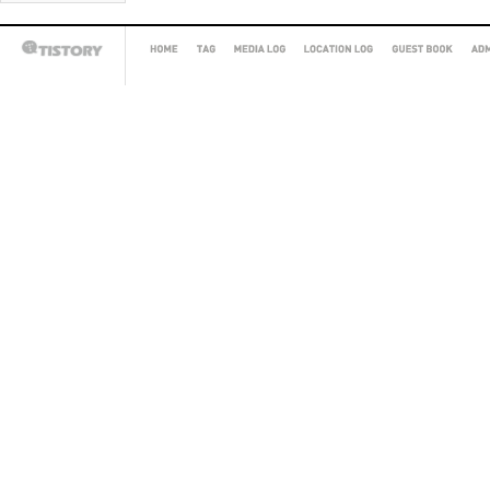
HOME
TAG
MEDIA
LOCATION
GUEST
AD
TISTORY
LOG
LOG
BOOK