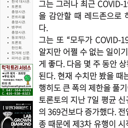
그는 그러나 최근 COVID
한국 대사관.
토론토
총영사관.
을 감안할 때 레드존으로 
몬트리올
총영사관.
다.
밴쿠버
총영사관.
그는 또 “모두가 COVID
동포재단.
토론토
한인회.
알지만 어쩔 수 없는 일이
한겨레 신문.
피어슨 공항.
게 좋다. 다음 몇 주 동안
된다. 현재 수치만 봤을 때
행히도 큰 폭의 제한을 풀기
토론토의 지난 7일 평균 신
의 369건보다 증가했다. 전염
종 때문에 제3차 유행이 시