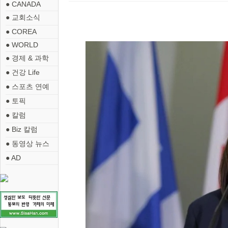
● CANADA
● 교회소식
● COREA
● WORLD
● 경제 & 과학
● 건강 Life
● 스포츠 연예
● 토픽
● 칼럼
● Biz 칼럼
● 동영상 뉴스
● AD