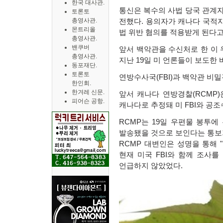
한국 대사관.
통신은 복수의 사법 당국 관계
토론토
총영사관.
전했다
.
용의자가 캐나다 국적
몬트리올
법 위반 혐의를 적용받게 된다
총영사관.
밴쿠버
앞서 백악관을 수신처로 한 이
총영사관.
지난
19
일 미 언론들이 보도한 
동포재단.
토론토
연방수사국
(FBI)
과 백악관 비
한인회.
한겨레 신문.
앞서 캐나다 연방경찰
(RCMP)
피어슨 공항.
캐나다로 추정돼 미
FBI
와 공조
RCMP
는
19
일 우편물 봉투에
발송됐을 것으로 보인다는 통보
RCMP
대변인은 성명을 통해
"
현재 미국
FBI
와 함께 조사를
언급하지 않았었다
.