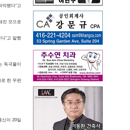
 파악됐다
"
고
보내진 것으로
했다
"
고 말했
는 독극물이
로 한 우편
통신이
20
일