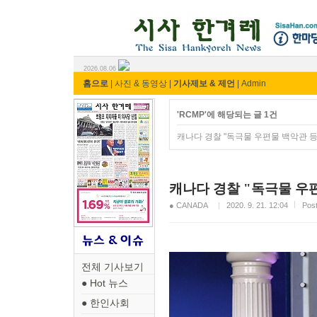
시사 한겨레 ⓘ한마당
2026.08.06
홈으로
|
사진 & 동영상
|
기사제보 & 제언
|
Admin
'RCMP'에 해당되는 글 1건
캐나다 경찰 "독극물 우편물 백악관 등
캐나다 경찰 "독극물 우편
● CANADA
2020. 9. 21. 12:04
Pos
전체 기사보기
● Hot 뉴스
● 한인사회