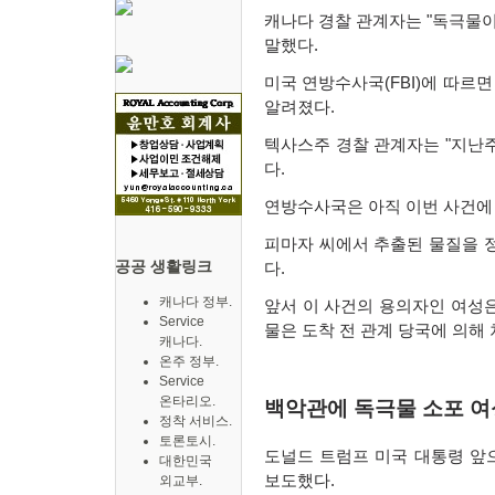
캐나다 경찰 관계자는
"
독극물이
말했다
.
미국 연방수사국
(FBI)
에 따르면
알려졌다
.
텍사스주 경찰 관계자는
"
지난주
다
.
연방수사국은 아직 이번 사건에
피마자 씨에서 추출된 물질을 
공공 생활링크
다
.
캐나다 정부.
앞서 이 사건의 용의자인 여성
Service
물은 도착 전 관계 당국에 의해
캐나다.
온주 정부.
Service
온타리오.
백악관에 독극물 소포 여성
정착 서비스.
토론토시.
도널드 트럼프 미국 대통령 앞
대한민국
보도했다
.
외교부.