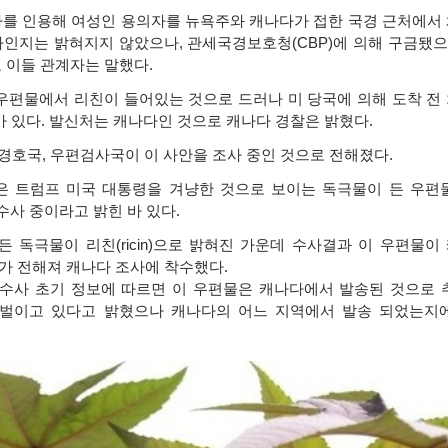
자를 인용해 여성인 용의자를 뉴욕주와 캐나다가 접한 국경 근처에서
자인지는 밝혀지지 않았으나
,
관세국경보호청
(CBP)
에 의해 구금됐
고 이들 관계자는 말했다
.
 우편물에서 리친이 들어있는 것으로 드러나 미 당국에 의해 도착 전
바 있다
.
발신처는 캐나다인 것으로 캐나다 경찰은 밝혔다
.
밀경호국
,
우편검사국이 이 사안을 조사 중인 것으로 전해졌다
.
은 트럼프 미국 대통령을 겨냥한 것으로 보이는 독극물이 든 우편
수사 중이라고 밝힌 바 있다
.
 든 독극물이 리친
(ricin)
으로 밝혀진 가운데 수사결과 이 우편물이
가 전해져 캐나다 조사에 착수했다
.
수사 초기 정보에 따르면 이 우편물은 캐나다에서 발송된 것으로
 벌이고 있다고 밝혔으나 캐나다의 어느 지역에서 발송 되었는지