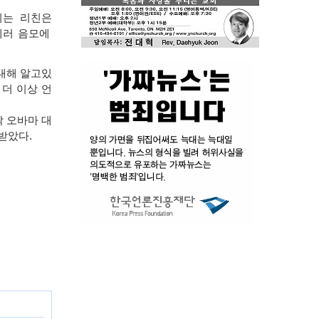
지는 리친은
테러 음모에
대해 알고있
 더 이상 언
락 오바마 대
 받았다
.