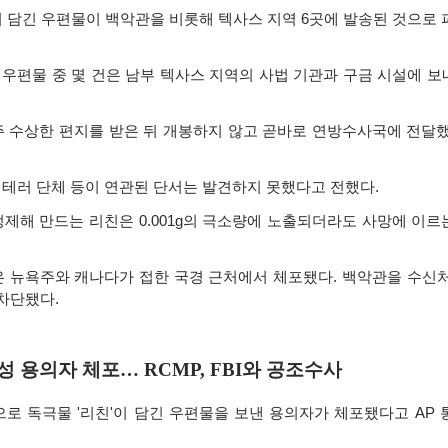
 담긴 우편물이 백악관을 비롯해 텍사스 지역
6
곳에 발송된 것으로
 우편물 중 몇 건은 남부 텍사스 지역의 사법 기관과 구금 시설에 
 수상한 편지를 받은 뒤 개봉하지 않고 곧바로 연방수사국에 전달
 테러 단체 등이 연관된 단서는 발견하지 못했다고 전했다
.
정제해 만드는 리친은
0.001g
의 극소량에 노출되더라도 사망에 이르
은 뉴욕주와 캐나다가 접한 국경 근처에서 체포됐다
.
백악관을 수신처
 차단됐다
.
 용의자 체포… RCMP, FBI와 공조수사
으로 독극물
'
리친
'
이 담긴 우편물을 보낸 용의자가 체포됐다고
AP