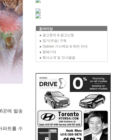
참여마당
● 광고문의 & 광고신청
● 정기(우송) 구독
● Opinion 기사제보 & 제언 안내
● 명예기자
● 회사소개 및 인사말씀
내
6
곳에 발송
아파트를 수