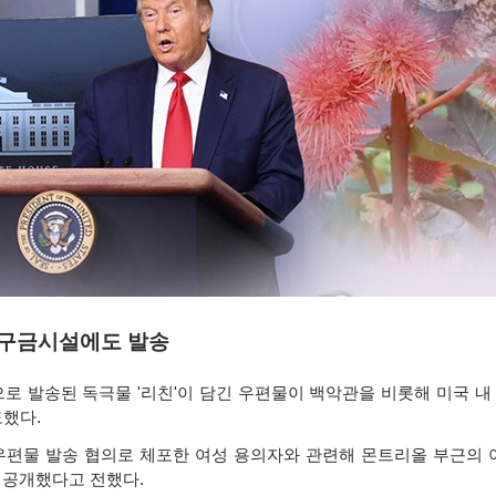
 구금시설에도 발송
으로 발송된 독극물
'
리친
'
이 담긴 우편물이 백악관을 비롯해 미국 
도했다
.
우편물 발송 협의로 체포한 여성 용의자와 관련해 몬트리올 부근의 
 공개했다고 전했다
.