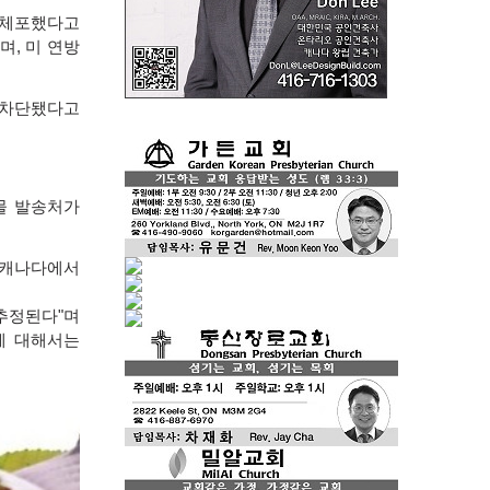
 체포했다고
으며
,
미 연방
 차단됐다고
물 발송처가
 캐나다에서
 추정된다
"
며
에 대해서는