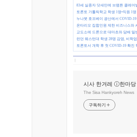
83세 실종자 닷새만에 브램튼 클레어
토론토 가톨릭학교 학생 1명•직원 1명 C
누나붓 호프베이 광산에서 COVID-19
온타리오 집합인원 제한 비즈니스와 
교도소에 드론으로 대마초와 담배 밀
런던 웨스턴대 학생 28명 감염, 비학업
토론토서 개학 후 첫 COVID-19 확진
시사 한겨레 ⓘ한마당
The Sisa Hankyoreh News
구독하기