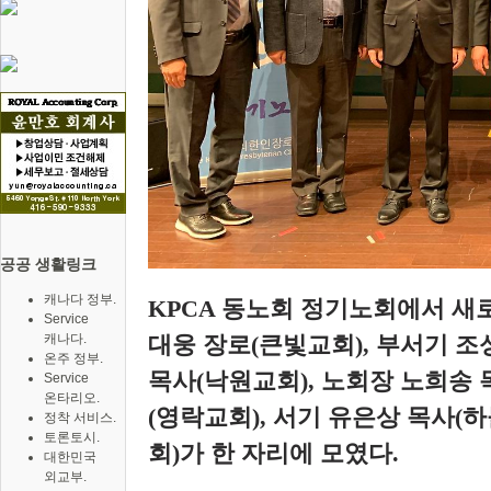
공공 생활링크
캐나다 정부.
KPCA 동노회 정기노회에서 새로
Service
캐나다.
대웅 장로
(
큰빛교회
), 부서기
조
온주 정부.
목사
(
낙원교회
), 노회장
노희송 
Service
온타리오.
(
영락교회
), 서기
유은상 목사
(
하
정착 서비스.
토론토시.
회
)가 한 자리에 모였다.
대한민국
외교부.