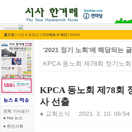
시사 한겨레 ⓘ한마당
2026.08.07
홈으로
|
사진 & 동영상
|
기사제보 & 제언
|
Admin
'2021 정기 노회'에 해당되는 글
KPCA 동노회 제78회 정기노회
KPCA 동노회 제78회 
사 선출
전체 기사보기
● 교회소식
2021. 3. 10. 06:54
● Hot 뉴스
● 한인사회