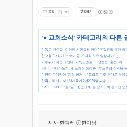
공감
구독하기
'
● 교회소식
' 카테고리의 다른 
기독교-천주교 "미얀마 시민들과 연대" 유혈진압 중단 촉
한교총 "교회가 '코로나 공포' 사회 치유 앞장서야"
(0)
기후위기 대응에 연대, 기독교인들 ‘비상행동’ 출범
(0)
KAPC 카나다노회, 새 노회장 정창송 - 부노회장 김덕원 
미얀마 쿠데타에 ‘피의 항거’... "교회도 기도·연대로 응원
한국교회 선교사 168개국에 2만2259명 파송
(0)
KAPC · KPCA 3월8일…한인교계, 봄 정기노회 온라인 
시사 한겨레 ⓘ한마당