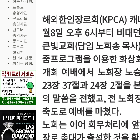
한국 대사관.
토론토
총영사관.
해외한인장로회(KPCA) 캐
몬트리올
총영사관.
월8일 오후 6시부터 비대면
밴쿠버
총영사관.
동포재단.
큰빛교회(담임 노희송 목사
토론토
한인회.
줌프로그램을 이용한 화상
한겨레 신문.
피어슨 공항.
개회 예배에서 노회장 노승
23장 37절과 24장 2절
의 말씀을 전했고, 전 노회
축도로 예배를 마쳤다.
노회는 이어 회무처리에 앞서
장로 총대가 출석한 것을 확인