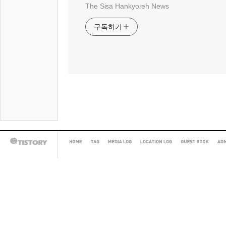
The Sisa Hankyoreh News
구독하기
HOME
TAG
MEDIA
LOCATION
GUEST
AD
TISTORY
LOG
LOG
BOOK