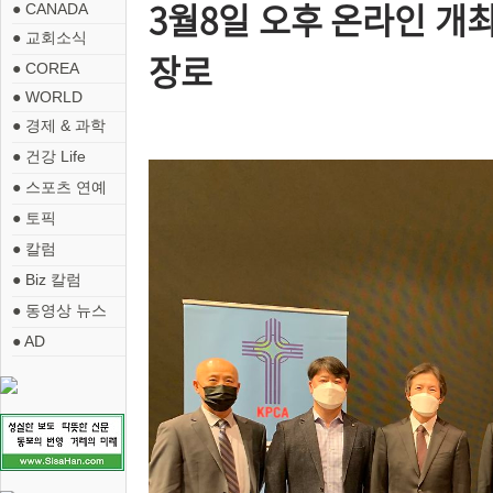
3월8일 오후 온라인 개최 
● CANADA
● 교회소식
장로
● COREA
● WORLD
● 경제 & 과학
● 건강 Life
● 스포츠 연예
● 토픽
● 칼럼
● Biz 칼럼
● 동영상 뉴스
● AD