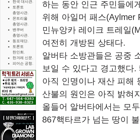
한국 대사관.
하는 동안 인근 주민들에
토론토
총영사관.
위해 아일머 패스
(Aylmer 
몬트리올
총영사관.
민뉴앙카 레이크 트레일
(M
밴쿠버
총영사관.
여전히 개방된 상태다
.
동포재단.
토론토
한인회.
알버타 소방관들은 공중 소
한겨레 신문.
피어슨 공항.
보일 수 있다고 경고했다
.
아직 인명이나 재산 피해 
산불의 원인은 아직 밝혀
올들어 알버타에서는 모두
867
핵타르가 넘는 땅이 불