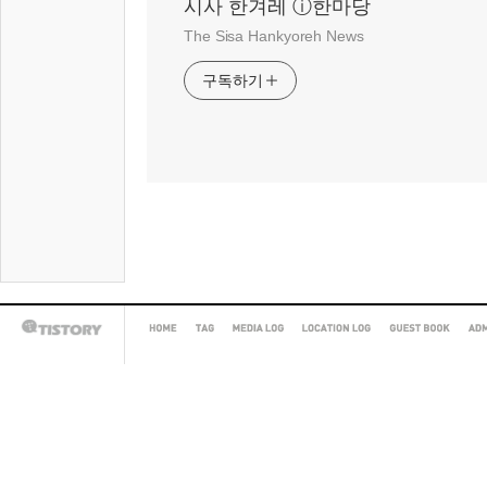
시사 한겨레 ⓘ한마당
The Sisa Hankyoreh News
구독하기
HOME
TAG
MEDIA
LOCATION
GUEST
AD
TISTORY
LOG
LOG
BOOK