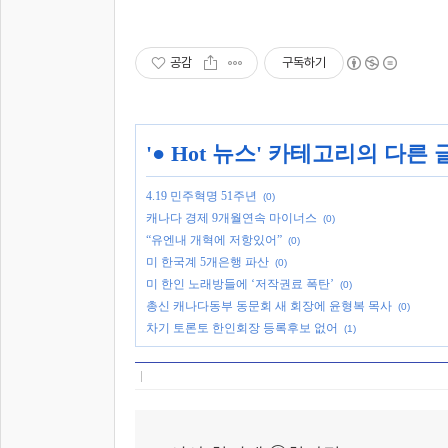
공감
구독하기
'
● Hot 뉴스
' 카테고리의 다른 
4.19 민주혁명 51주년
(0)
캐나다 경제 9개월연속 마이너스
(0)
“유엔내 개혁에 저항있어”
(0)
미 한국계 5개은행 파산
(0)
미 한인 노래방들에 ‘저작권료 폭탄’
(0)
총신 캐나다동부 동문회 새 회장에 윤형복 목사
(0)
차기 토론토 한인회장 등록후보 없어
(1)