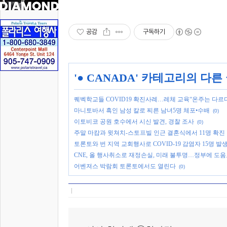
공감
구독하기
'
● CANADA
' 카테고리의 다른
퀘벡학교들 COVID19 확진사례…레체 교육“온주는 다르다
마니토바서 흑인 남성 칼로 찌른 남녀5명 체포•수배
(0)
이토비코 공원 호수에서 시신 발견, 경찰 조사
(0)
주말 마캄과 윗쳐치-스토프빌 인근 결혼식에서 11명 확진
토론토와 번 지역 교회행사로 COVID-19 감염자 15명 발
CNE, 올 행사취소로 재정손실, 미래 불투명…정부에 도
어벤져스 박람회 토론토에서도 열린다
(0)