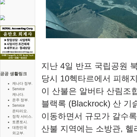
지난
4
일 반프 국립공원 
공공 생활링크
당시
10
헥타르에서 피해
캐나다 정부.
이 산불은 알버타 산림조
Service
캐나다.
온주 정부.
블랙록
(Blackrock)
산 기
Service
온타리오.
이동하면서 규모가 갈수록
정착 서비스.
토론토시.
산불 지역에는 소방관
,
헬
대한민국
외교부.