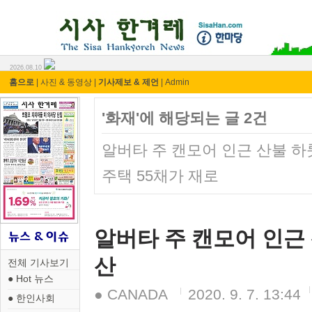
시사 한겨레 ⓘ한마당
2026.08.10
홈으로
|
사진 & 동영상
|
기사제보 & 제언
|
Admin
'화재'에 해당되는 글 2건
알버타 주 캔모어 인근 산불 하
주택 55채가 재로
알버타 주 캔모어 인근
산
전체 기사보기
● Hot 뉴스
● CANADA
2020. 9. 7. 13:44
● 한인사회