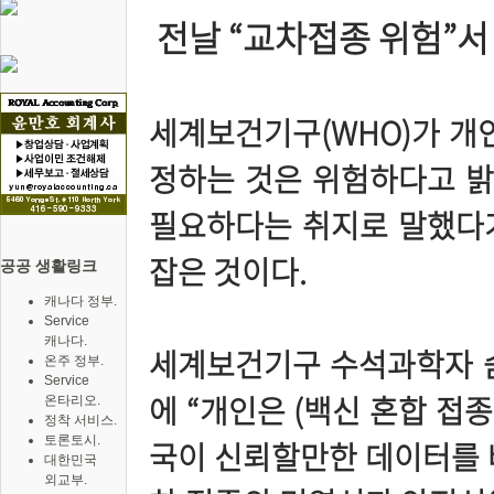
전날 “교차접종 위험”서
세계보건기구(WHO)가 개인
정하는 것은 위험하다고 밝
필요하다는 취지로 말했다가
잡은 것이다.
공공 생활링크
캐나다 정부.
Service
캐나다.
세계보건기구 수석과학자 숨
온주 정부.
Service
에 “개인은 (백신 혼합 접
온타리오.
정착 서비스.
토론토시.
국이 신뢰할만한 데이터를 바
대한민국
외교부.