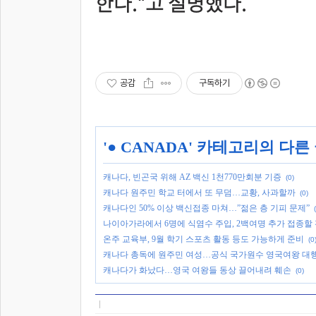
한다."고 설명했다.
공감
구독하기
'
● CANADA
' 카테고리의 다른
캐나다, 빈곤국 위해 AZ 백신 1천770만회분 기증
(0)
캐나다 원주민 학교 터에서 또 무덤…교황, 사과할까
(0)
캐나다인 50% 이상 백신접종 마쳐…”젊은 층 기피 문제”
나이아가라에서 6명에 식염수 주입, 2백여명 추가 접종할
온주 교육부, 9월 학기 스포츠 활동 등도 가능하게 준비
(0
캐나다 총독에 원주민 여성…공식 국가원수 영국여왕 대
캐나다가 화났다…영국 여왕들 동상 끌어내려 훼손
(0)