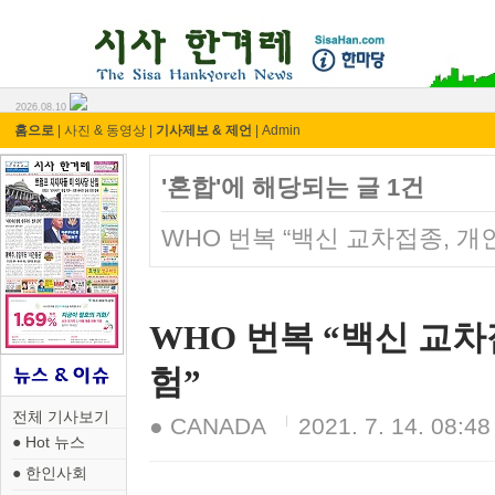
시사 한겨레 ⓘ한마당
2026.08.10
홈으로
|
사진 & 동영상
|
기사제보 & 제언
|
Admin
'혼합'에 해당되는 글 1건
WHO 번복 “백신 교차접종, 개
WHO 번복 “백신 교차
험”
전체 기사보기
● CANADA
2021. 7. 14. 08:48
● Hot 뉴스
● 한인사회