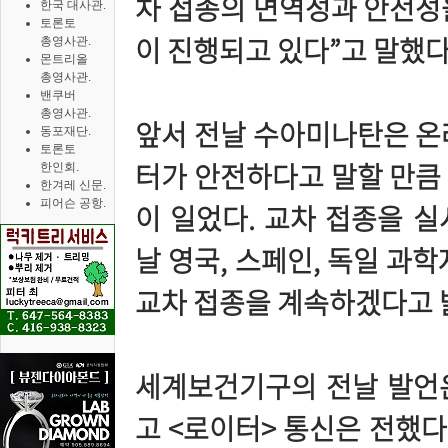
차 접종의 면역성과 안전성
한국 대사관.
토론토
이 진행되고 있다”고 말했다
총영사관.
몬트리올
총영사관.
밴쿠버
총영사관.
앞서 전날 수아미나탄은 온
동포재단.
토론토
터가 안전하다고 말할 만큼
한인회.
한겨레 신문.
피어슨 공항.
이 일었다. 교차 접종을 
날 영국, 스페인, 독일 과
교차 접종을 계속하겠다고 
세계보건기구의 전날 발언
고 <로이터> 통신은 전했