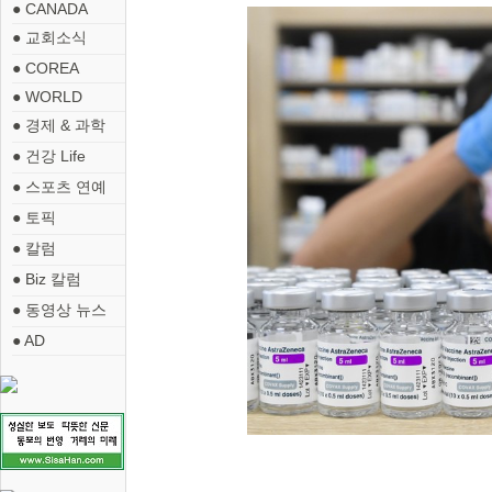
● CANADA
● 교회소식
● COREA
● WORLD
● 경제 & 과학
● 건강 Life
● 스포츠 연예
● 토픽
● 칼럼
● Biz 칼럼
● 동영상 뉴스
● AD