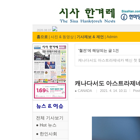
시사 한겨레 ⓘ한마당
2026.08.07
홈으로
|
사진 & 동영상
|
기사제보 & 제언
|
Admin
'혈전'에 해당되는 글 1건
캐나다서도 아스트라제네카 백신 첫 
캐나다서도 아스트라제네
● CANADA
2021. 4. 14. 10:11
Pos
전체 기사보기
● Hot 뉴스
● 한인사회