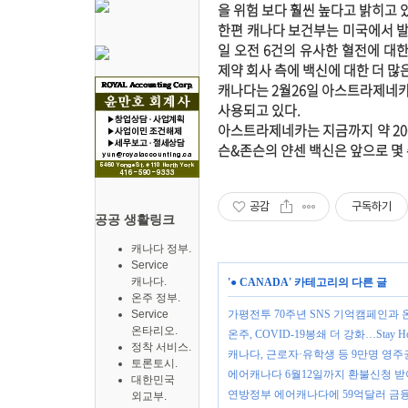
을 위험 보다 훨씬 높다고 밝히고 
한편 캐나다 보건부는 미국에서 발
일 오전 6건의 유사한 혈전에 대
제약 회사 측에 백신에 대한 더 많
캐나다는 2월26일 아스트라제네카
사용되고 있다.
아스트라제네카는 지금까지 약 20
슨&존슨의 얀센 백신은 앞으로 몇 
공감
구독하기
공공 생활링크
캐나다 정부.
Service
캐나다.
'
● CANADA
' 카테고리의 다른 글
온주 정부.
Service
가평전투 70주년 SNS 기억캠페인과
온타리오.
온주, COVID-19봉쇄 더 강화…Stay 
정착 서비스.
캐나다, 근로자·유학생 등 9만명 영
토론토시.
에어캐나다 6월12일까지 환불신청 받아…Va
대한민국
연방정부 에어캐나다에 59억달러 금
외교부.