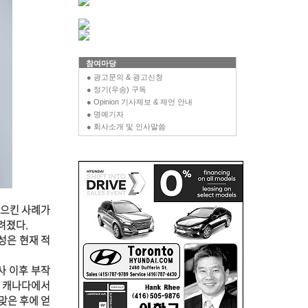
참여마당
● 광고문의 & 광고신청
● 정기(우송) 구독
● Opinion 기사제보 & 제언 안내
● 명예기자
● 회사소개 및 인사말씀
일으킨 사례가
려졌다.
성은 현재 적
사 이후 부작
지 캐나다에서
맞은 후에 얻