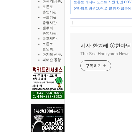
한국 대사관.
토론토 캐나다 포스트 직원 한명 COVI
토론토
온타리오 병원COVID-19 환자 급증
총영사관.
몬트리올
총영사관.
밴쿠버
총영사관.
동포재단.
토론토
시사 한겨레 ⓘ한마당
한인회.
The Sisa Hankyoreh News
한겨레 신문.
피어슨 공항.
구독하기