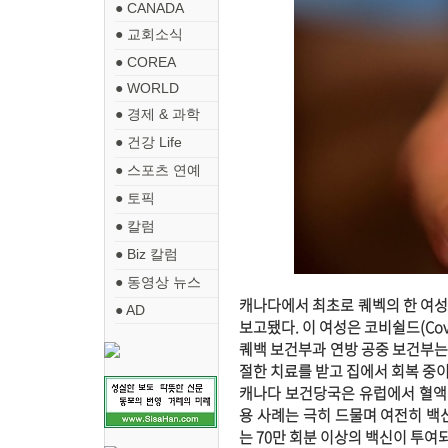
● CANADA
● 교회소식
● COREA
● WORLD
● 경제 & 과학
● 건강 Life
● 스포츠 연예
● 토픽
● 칼럼
● Biz 칼럼
● 동영상 뉴스
캐나다에서 최초로 퀘벡의 한 여성
● AD
보고됐다. 이 여성은 코비쉴드(Cov
퀘백 보건부과 연방 공중 보건부는
절한 치료를 받고 집에서 회복 중
캐나다 보건당국은 유럽에서 혈액 
용 사례는 극히 드물며 여전히 백
는 70만 회분 이상의 백신이 투여