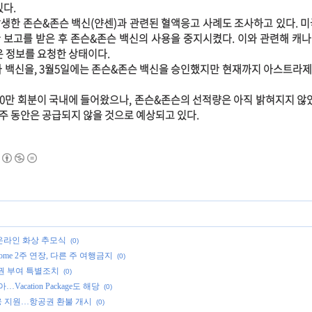
있다.
생한 존슨&존슨 백신(얀센)과 관련된 혈액응고 사례도 조사하고 있다. 미
한 보고를 받은 후 존슨&존슨 백신의 사용을 중지시켰다. 이와 관련해 캐
은 정보를 요청한 상태이다.
 백신을, 3월5일에는 존슨&존슨 백신을 승인했지만 현재까지 아스트라
0만 회분이 국내에 들어왔으나, 존슨&존슨의 선적량은 아직 밝혀지지 않았
주 동안은 공급되지 않을 것으로 예상되고 있다.
 온라인 화상 추모식
(0)
Home 2주 연장, 다른 주 여행금지
(0)
주권 부여 특별조치
(0)
cation Package도 해당
(0)
융 지원…항공권 환불 개시
(0)