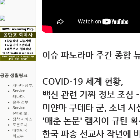
이슈 파노라마 주간 종합 뉴스 
공공 생활링크
COVID-19 세계 현황,
캐나다 정부.
Service
백신 관련 가짜 정보 조심 -
캐나다.
온주 정부.
미얀마 쿠데타 군, 소녀 시
Service
온타리오.
'매춘 논문' 램지어 규탄 확
정착 서비스.
토론토시.
대한민국
한국 파송 선교사 작년에 비
외교부.