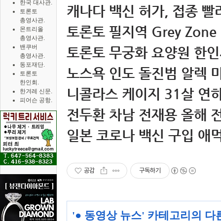
한국 대사관.
캐나다 백신 허가, 접종 빨라
토론토
총영사관.
토론토 필지역 Grey Zone 
몬트리올
총영사관.
밴쿠버
토론토 무궁화 요양원 한인
총영사관.
동포재단.
노스욕 인도 돌진범 알렉 미
토론토
한인회.
니콜라스 케이지 31살 연하
한겨레 신문.
피어슨 공항.
전두환 차남 전재용 올해 전
일본 코로나 백신 구입 애
공감
구독하기
'
● 동영상 뉴스
' 카테고리의 다