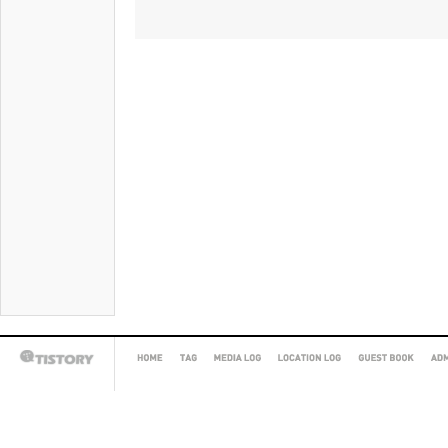
HOME
TAG
MEDIA
LOCATION
GUEST
AD
TISTORY
LOG
LOG
BOOK