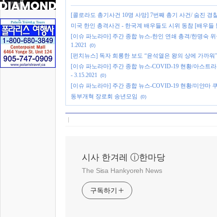
[콜로라도 총기사건 10명 사망] 7번째 총기 사건/ 숨진 경
미국 한인 총격사건 - 한국계 배우들도 시위 동참 [배우들 
[이슈 파노라마] 주간 종합 뉴스-한인 연쇄 총격/한명숙 
1.2021
(0)
[펀치뉴스] 독자 희롱한 보도 “윤석열은 왕의 상에 가까워
[이슈 파노라마] 주간 종합 뉴스-COVID-19 현황/아스
- 3.15.2021
(0)
[이슈 파노라마] 주간 종합 뉴스-COVID-19 현황/미얀마 쿠데
동부개혁 장로회 송년모임
(0)
시사 한겨레 ⓘ한마당
The Sisa Hankyoreh News
구독하기