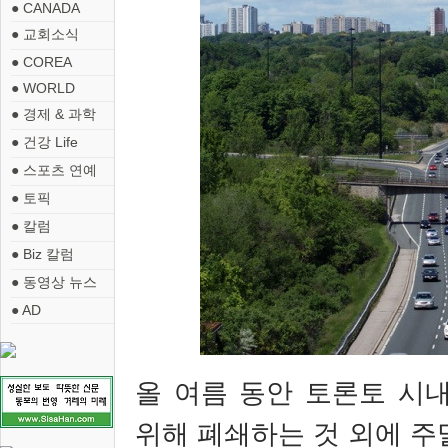
● CANADA
● 교회소식
● COREA
● WORLD
● 경제 & 과학
● 건강 Life
● 스포츠 연예
● 토픽
● 칼럼
● Biz 칼럼
● 동영상 뉴스
● AD
올 여름 동안
토론토 시
위해 폐쇄하는 것 외에 주