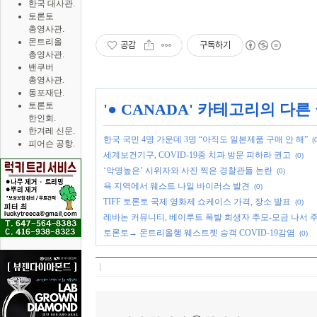
한국 대사관.
토론토
총영사관.
몬트리올
공감
구독하기
총영사관.
밴쿠버
총영사관.
동포재단.
토론토
'
● CANADA
' 카테고리의 다른
한인회.
한겨레 신문.
한국 국민 4명 가운데 3명 “아직도 일본제품 구매 안 해”
(
피어슨 공항.
세계보건기구, COVID-19중 치과 방문 피하라 권고
(0)
‘악명높은’ 시위자와 사진 찍은 경찰관들 논란
(0)
욕 지역에서 웨스트 나일 바이러스 발견
(0)
TIFF 토론토 국제 영화제 쇼케이스 가격, 장소 발표
(0)
레바논 커뮤니티, 베이루트 폭발 희생자 추모-모금 나서 
토론토→ 몬트리올행 웨스트젯 승객 COVID-19감염
(0)