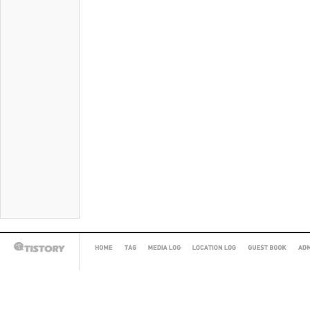
HOME
TAG
MEDIA
LOCATION
GUEST
AD
TISTORY
LOG
LOG
BOOK