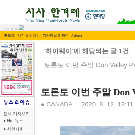
시사 한겨레 ⓘ한마당
2026.08.07
홈으로
|
사진 & 동영상
|
기사제보 & 제언
|
Admin
'하이웨이'에 해당되는 글 1건
토론토 이번 주말 Don Valley P
토론토 이번 주말 Don Va
● CANADA
2020. 8. 12. 13:11
전체 기사보기
● Hot 뉴스
● 한인사회