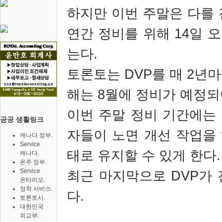
하지만 이번 주말은 다를 
연간 정비를 위해 14일 오
는다.
토론토는 DVP를 매 2년
해는 8월에 정비가 예정되
이번 주말 정비 기간에는
공공 생활링크
자들이 노면 개선 작업을
캐나다 정부.
Service
태로 유지할 수 있게 한다.
캐나다.
온주 정부.
Service
최근 마지막으로 DVP가 
온타리오.
정착 서비스.
다.
토론토시.
대한민국
외교부.