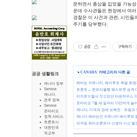
문하면서 총상을 입었을 가능성
운데 수사관들은 현장에서 여러
경찰은 이 사건과 관련
,
시민들의
주기를 당부했다
.
공감
구독하기
'
● CANADA
' 카테고리의 다른 글
공공 생활링크
레바논 커뮤니티, 베이루트 폭발 희생
캐나다 정부.
Service
토론토→ 몬트리올행 웨스트젯 승객 CO
캐나다.
리치몬드힐서 짓고있던 타운하우스 3
온주 정부.
온타리오 7월 새 일자리 15만여개 
Service
캐나다, 미국과 관세 보복전…트럼프
온타리오.
정착 서비스.
캐나다 레바논인 커뮤니티 베이루트 
토론토시.
피커링 워터프론트서 신생아 시신 발
대한민국
외교부.