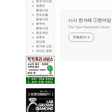
한국 대사관.
토론토
총영사관.
몬트리올
총영사관.
시사 한겨레 ⓘ한마당
밴쿠버
The Sisa Hankyoreh News
총영사관.
동포재단.
구독하기
토론토
한인회.
한겨레 신문.
피어슨 공항.