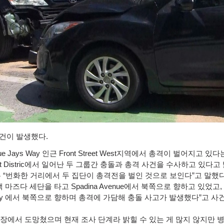
사건이 발생했다
.
ue Jays Way
인근
Front Street West
지역에서 총격이 벌어지고 있다
 Distric
에서 일어난 두 그룹간 충돌과 총격 사건을 수사하고 있다고
은
“
번화한 거리에서 두 집단이 총격전을 벌인 것으로 보인다
”
고 말했
색 마즈다 세단을 타고
Spadina Avenue
에서 북쪽으로 향하고 있었고
,
ay
에서 북쪽으로 향하며 총격에 가담해 충돌 사고가 발생했다
”
고 사
현장에서 도망쳤으며 현재 조사 단계라 밝힐 수 있는 게 많지 않지만 