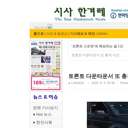
시사 한겨레 ⓘ한마당
2026.08.08
홈으로
|
사진 & 동영상
|
기사제보 & 제언
|
Admin
'프론트 스트릿'에 해당되는 글 1건
토론토 다운타운서 또 총격 사건
토론토 다운타운서 또 총
● CANADA
2020. 8. 9. 09:38
Pos
전체 기사보기
● Hot 뉴스
● 한인사회