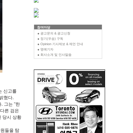
참여마당
● 광고문의 & 광고신청
● 정기(우송) 구독
● Opinion 기사제보 & 제언 안내
● 명예기자
● 회사소개 및 인사말씀
는 신고를
 밝혔다
.
다
.
그는
"
한
다른 검은
건 당시 상황
병원들을 탐