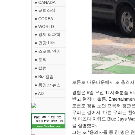
● CANADA
● 교회소식
● COREA
● WORLD
● 경제 & 과학
● 건강 Life
● 스포츠 연예
● 토픽
● 칼럼
● Biz 칼럼
토론토 다운타운에서 또 총격
● 동영상 뉴스
경찰은
8
일 오전
11
시
38
분쯤
Bl
● AD
받고 현장에 출동
, Entertainment
토론토 경찰 노먼 프록터 경관
무리는 걸어서
,
다른 무리는 흰
색 마즈다 차량도
Blue Jays W
을 설명했다
.
그는 또
“
용의자들 중 한 명은 