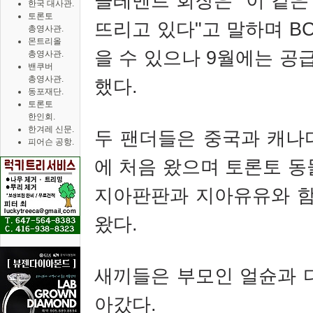
클레멘트 회장은 "이 같은
한국 대사관.
토론토
뜨리고 있다"고 말하며
B
총영사관.
몬트리올
을 수 있으나 9월에는 공
총영사관.
밴쿠버
총영사관.
했다.
동포재단.
토론토
한인회.
한겨레 신문.
두 팬더들은 중국과 캐나다
피어슨 공항.
에 처음 왔으며 토론토 동
지아판판과 지아유유와 함께
왔다.
새끼들은 부모인 얼슌과 
아갔다.