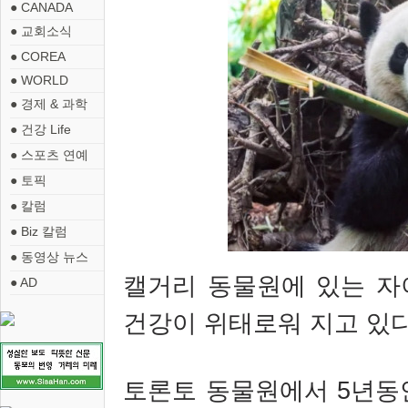
● CANADA
● 교회소식
● COREA
● WORLD
● 경제 & 과학
● 건강 Life
● 스포츠 연예
● 토픽
● 칼럼
● Biz 칼럼
● 동영상 뉴스
캘거리 동물원에 있는 자
● AD
건강이 위태로워 지고 있다
토론토 동물원에서 5년동