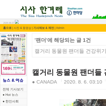
시사 한겨레 ⓘ한마당
2026.08.07
홈으로
|
사진 & 동영상
|
기사제보 & 제언
|
Admin
'팬더'에 해당되는 글 1건
캘거리 동물원 팬더들 건강위
캘거리 동물원 팬더들
● CANADA
2020. 8. 6. 03:10
전체 기사보기
● Hot 뉴스
● 한인사회