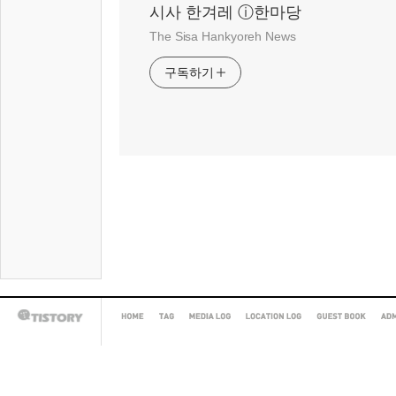
시사 한겨레 ⓘ한마당
The Sisa Hankyoreh News
구독하기
HOME
TAG
MEDIA
LOCATION
GUEST
AD
TISTORY
LOG
LOG
BOOK