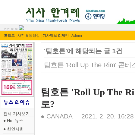
시사 한겨레 ⓘ한마당
2026.08.06
홈으로
|
사진 & 동영상
|
기사제보 & 제언
|
Admin
'팀호튼'에 해당되는 글 1건
팀호튼 'Roll Up The Rim
팀호튼 'Roll Up Th
로?
전체 기사보기
● CANADA
2021. 2. 20. 16:28
● Hot 뉴스
● 한인사회