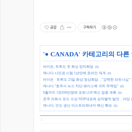
공감
구독하기
'
● CANADA
' 카테고리의 다른
바이든, 트뤼도 첫 화상 양자회담
(0)
캐나다 시민권 시험 1년만에 온라인 재개
(0)
바이든 · 트뤼도 23일 화상 정상회담…"강력한 파트너십“
캐나다 “호주서 뉴스 차단 페이스북 극히 무책임"
(0)
6월까지 1천450만명에 코로나19 백신 접종 계획
(0)
온주 의회서 포드 수상 NDP대표에 성차별적 발언…야당
캐나다, 인도 생산 아스트라제네카 백신 확보
(0)