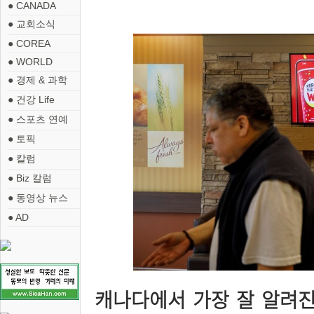
● CANADA
● 교회소식
● COREA
● WORLD
● 경제 & 과학
● 건강 Life
● 스포츠 연예
● 토픽
● 칼럼
● Biz 칼럼
● 동영상 뉴스
● AD
캐나다에서 가장 잘 알려진