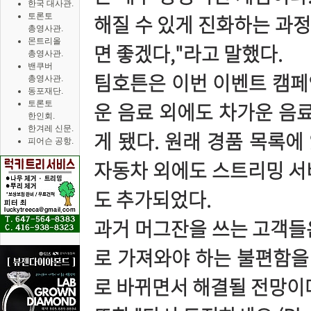
한국 대사관.
해질 수 있게 진화하는 과
토론토
총영사관.
몬트리올
면 좋겠다,"라고 말했다.
총영사관.
밴쿠버
팀호튼은 이번 이벤트 캠페
총영사관.
동포재단.
운 음료 외에도 차가운 음료
토론토
한인회.
한겨레 신문.
게 됐다. 원래 경품 목록에
피어슨 공항.
자동차 외에도 스트리밍 서
도 추가되었다.
과거 머그잔을 쓰는 고객들
로 가져와야 하는 불편함을 
로 바뀌면서 해결될 전망이