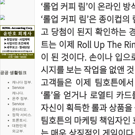
‘롤업 커피 림’이 온라인 
‘롤업 커피 림’은 종이컵의
고 당첨이 된지 확인하는 경
트는 이제 Roll Up The Ri
이 된 것이다. 손이나 입으로
시지를 보는 작업을 없앤 것
공공 생활링크
고객들은 이제 팀호튼에서
캐나다 정부.
Service
‘롤’을 얻거나 로열티 카
캐나다.
온주 정부.
자신이 획득한 롤과 상품을 
Service
온타리오.
정착 서비스.
팀호튼의 마케팅 책임자인 
토론토시.
대한민국
는 매우 상징적인 게임이다.
외교부.