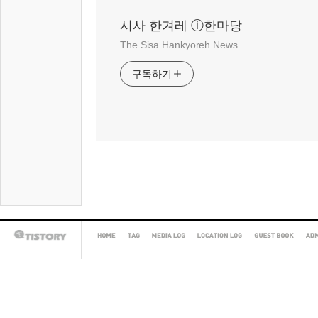
시사 한겨레 ⓘ한마당
The Sisa Hankyoreh News
구독하기
HOME
TAG
MEDIA
LOCATION
GUEST
AD
TISTORY
LOG
LOG
BOOK