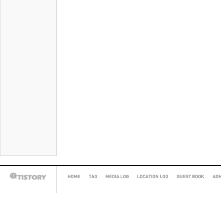
HOME
TAG
MEDIA
LOCATION
GUEST
AD
TISTORY
LOG
LOG
BOOK