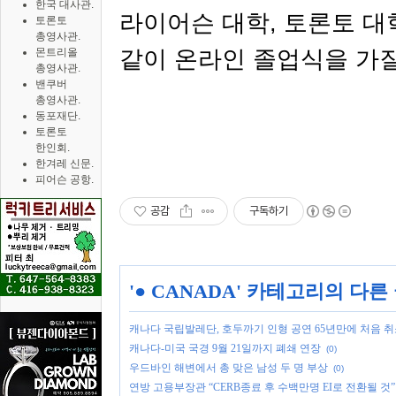
한국 대사관.
라이어슨 대학
,
토론토 대
토론토
총영사관.
같이 온라인 졸업식을 가
몬트리올
총영사관.
밴쿠버
총영사관.
동포재단.
토론토
한인회.
한겨레 신문.
피어슨 공항.
공감
구독하기
'
● CANADA
' 카테고리의 다른
캐나다 국립발레단, 호두까기 인형 공연 65년만에 처음 
캐나다-미국 국경 9월 21일까지 폐쇄 연장
(0)
우드바인 해변에서 총 맞은 남성 두 명 부상
(0)
연방 고용부장관 “CERB종료 후 수백만명 EI로 전환될 것”