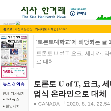
시사 한겨레 ⓘ한마당
2026.08.07
홈으로
|
사진 & 동영상
|
기사제보 & 제언
|
Admin
'토론토대학교'에 해당되는 글 
토론토 U of T, 요크, 세네카
로 대체
토론토 U of T, 요크,
업식 온라인으로 대체
전체 기사보기
● Hot 뉴스
● CANADA
2020. 8. 14. 22:54
● 한인사회