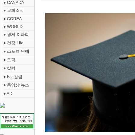
● CANADA
● 교회소식
● COREA
● WORLD
● 경제 & 과학
● 건강 Life
● 스포츠 연예
● 토픽
● 칼럼
● Biz 칼럼
● 동영상 뉴스
● AD