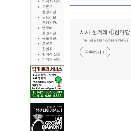
한국 대사관.
토론토
총영사관.
몬트리올
총영사관.
밴쿠버
시사 한겨레 ⓘ한마당
총영사관.
동포재단.
The Sisa Hankyoreh News
토론토
한인회.
구독하기
한겨레 신문.
피어슨 공항.