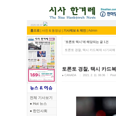
시사 한겨레 ⓘ한마당
2026.08.07
홈으로
|
사진 & 동영상
|
기사제보 & 제언
|
Admin
'토론토 택시'에 해당되는 글 1건
토론토 경찰, 택시 카드복제 사기피해
토론토 경찰, 택시 카드
● CANADA
2021. 2. 11. 06:36
Pos
전체 기사보기
● Hot 뉴스
● 한인사회