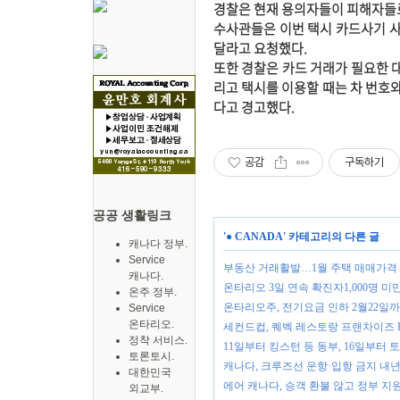
경찰은 현재 용의자들이 피해자들
수사관들은 이번 택시 카드사기 사
달라고 요청했다.
또한 경찰은 카드 거래가 필요한 
리고 택시를 이용할 때는 차 번호
다고 경고했다.
공감
구독하기
공공 생활링크
'
● CANADA
' 카테고리의 다른 글
캐나다 정부.
Service
부동산 거래활발…1월 주택 매매가격
캐나다.
온타리오 3일 연속 확진자1,000명 
온주 정부.
온타리오주, 전기요금 인하 2월22일
Service
온타리오.
세컨드컵, 퀘벡 레스토랑 프랜차이즈 Foo
정착 서비스.
11일부터 킹스턴 등 동부, 16일부터
토론토시.
캐나다, 크루즈선 운항·입항 금지 내년
대한민국
에어 캐나다, 승객 환불 않고 정부 지
외교부.