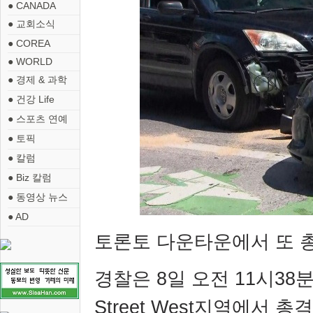
● CANADA
● 교회소식
● COREA
● WORLD
● 경제 & 과학
● 건강 Life
● 스포츠 연예
● 토픽
● 칼럼
● Biz 칼럼
● 동영상 뉴스
● AD
토론토 다운타운에서 또 
경찰은
8
일 오전
11
시
38
Street West
지역에서 총격