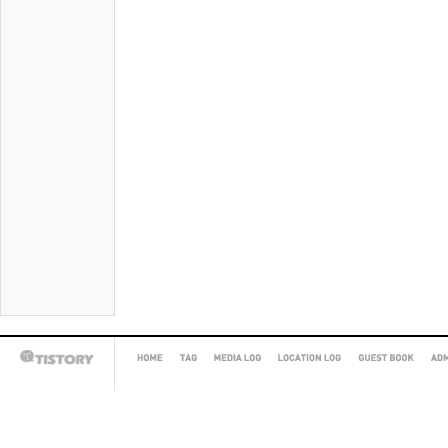
HOME
TAG
MEDIA
LOCATION
GUEST
AD
TISTORY
LOG
LOG
BOOK