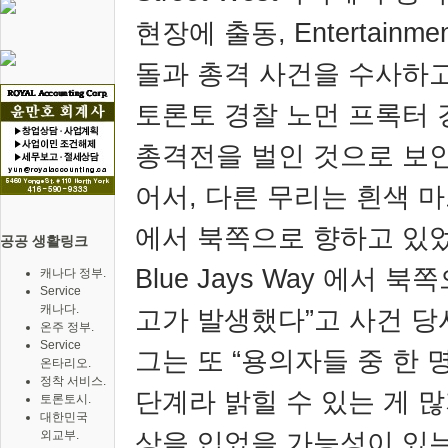
현장에 출동
, Entertainmen
돌과 총격 사건을 수사하
토론토 경찰 노먼 프록터
총격전을 벌인 것으로 보
어서
,
다른 무리는 흰색 
에서 북쪽으로 향하고 있
공공 생활링크
Blue Jays Way
에서 북쪽
캐나다 정부.
Service
캐나다.
고가 발생했다
”
고 사건 당
온주 정부.
Service
그는 또
“
용의자들 중 한 
온타리오.
정착 서비스.
단계라 밝힐 수 있는 게 
토론토시.
대한민국
상을 입었을 가능성이 있는
외교부.