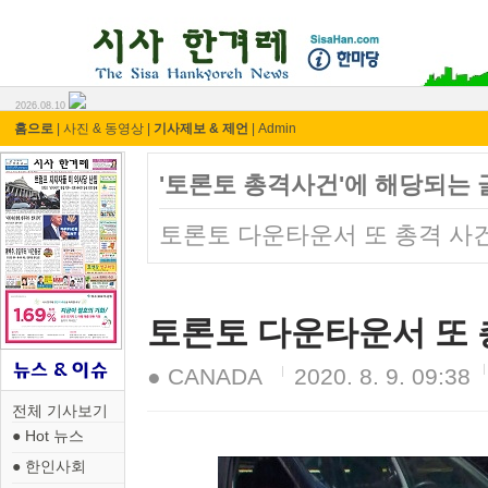
시사 한겨레 ⓘ한마당
2026.08.10
홈으로
|
사진 & 동영상
|
기사제보 & 제언
|
Admin
'토론토 총격사건'에 해당되는 
토론토 다운타운서 또 총격 사
토론토 다운타운서 또 
● CANADA
2020. 8. 9. 09:38
전체 기사보기
● Hot 뉴스
● 한인사회