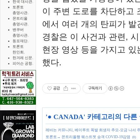
한국 대사관.
토론토
이 주변 도로를 차단하고
총영사관.
몬트리올
에서 여러 개의 탄피가 
총영사관.
밴쿠버
경찰은 이 사건과 관련
,
시
총영사관.
동포재단.
토론토
현장 영상 등을 가지고 있
한인회.
한겨레 신문.
했다
.
피어슨 공항.
공감
구독하기
'
● CANADA
' 카테고리의 다른
레바논 커뮤니티, 베이루트 폭발 희생자 추모-모금 나서 
토론토→ 몬트리올행 웨스트젯 승객 COVID-19감염
(0)