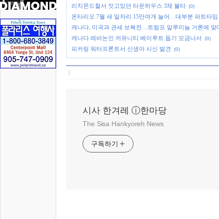
리치몬드힐서 짓고있던 타운하우스 3채 불타
(0)
온타리오 7월 새 일자리 15만여개 늘어…대부분 파트타임
캐나다, 미국과 관세 보복전…트럼프 알루미늄 거론에 맞
캐나다 레바논인 커뮤니티 베이루트 돕기 모금나서
(0)
피커링 워터프론트서 신생아 시신 발견
(0)
시사 한겨레 ⓘ한마당
The Sisa Hankyoreh News
구독하기