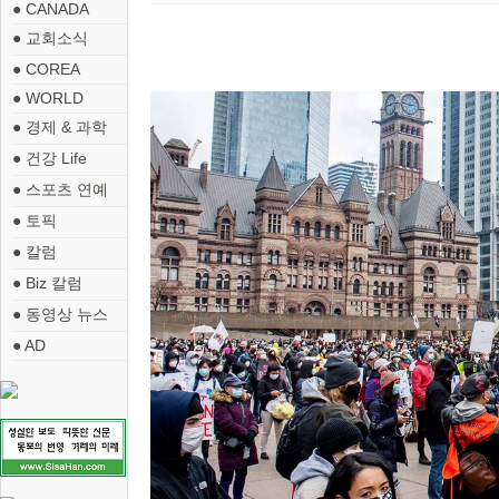
● CANADA
● 교회소식
● COREA
● WORLD
● 경제 & 과학
● 건강 Life
● 스포츠 연예
● 토픽
● 칼럼
● Biz 칼럼
● 동영상 뉴스
● AD