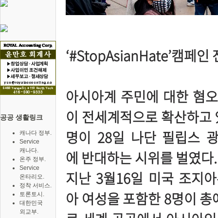
‘#StopAsianHate’캠페
아시아계 주민에 대한 혐오 반
이 전세계적으로 확산하고 
공공 생활링크
명이 28일 나단 필립스 
캐나다 정부.
Service
캐나다.
에 반대하는 시위를 벌였다
온주 정부.
Service
지난 3월16일 미국 조지
온타리오.
정착 서비스.
아 여성을 포함한 8명이 총
토론토시.
대한민국
외교부.