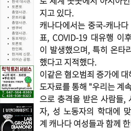
로 세계 곳곳에서 아시아인 
한국 대사관.
토론토
지고 있다.
총영사관.
몬트리올
캐나다에서는 중국-캐나다
총영사관.
밴쿠버
총영사관.
표, COVID-19 대유행 
동포재단.
토론토
이 발생했으며, 특히 온타
한인회.
한겨레 신문.
했다고 지적했다.
피어슨 공항.
이같은 혐오범죄 증가에 대해
도자료를 통해 "우리는 계
으로 충격을 받은 사람들,
자, 성 노동자의 학대에 
계 캐나다 여성들과 함께 한