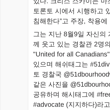
있다
. 크리스 스카이는 
토론토 시에서 시행하고 
침해한다
”
고 주장
,
착용에
그는 지난
8
월
9
일 자신의
께 웃고 있는 경찰관
2
명의
"United for all Canadians"
있으며 해쉬태그는
#51div
토 경찰국
@51dbourhood
같은 사진을
@51dbourho
공유하며 해시태그에
#fre
#advocate (
지지하다
)
라고