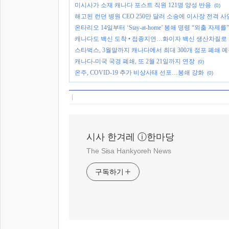
미시사가 소재 캐나다 포스트 직원 121명 양성 반응
(0)
해고된 런던 병원 CEO 250만 달러 소송에 이사장 전격 사
온타리오 14일부터 ‘Stay-at-home’ 봉쇄 명령 “외출 자제를”
캐나다도 백신 도착 • 접종지연…화이자 백신 생산차질로
스타벅스, 3월말까지 캐나다에서 최대 300개 점포 폐쇄 
캐나다-미국 국경 폐쇄, 또 2월 21일까지 연장
(0)
온주, COVID-19 추가 비상사태 선포…봉쇄 강화
(0)
시사 한겨레 ⓘ한마당
The Sisa Hankyoreh News
구독하기