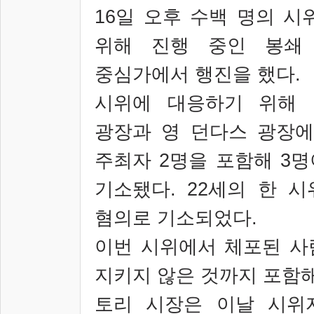
16
일 오후 수백 명의 시
위해 진행 중인 봉쇄
중심가에서 행진을 했다
.
시위에 대응하기 위해 
광장과 영 던다스 광장에
주최자
2
명을 포함해
3
명
기소됐다
. 22
세의 한 시
혐의로 기소되었다
.
이번 시위에서 체포된 사
지키지 않은 것까지 포함해
토리 시장은 이날 시위