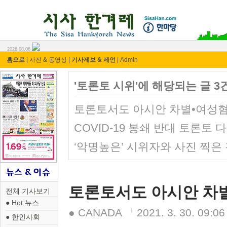
시사 한겨레 ⓘ한마당
2026.08.06
홈으로
|
사진 & 동영상
|
기사제보 & 제언
|
Admin
'토론토 시위'에 해당되는 글 3
토론토서도 아시안 차별•여성혐
COVID-19 봉쇄 반대 토론토
‘악명높은’ 시위자와 사진 찍은
토론토서도 아시안 차별
전체 기사보기
● Hot 뉴스
● CANADA
2021. 3. 30. 09:06
● 한인사회