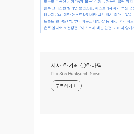
토론토 부동산 시장 “통제 불능” 상황… 거품에 급락 위험
온주 크리스틴 엘리엇 보건장관, 아스트라제네카 백신 생
캐나다 55세 미만 아스트라제네카 백신 일시 중단…NACI
토론토-필, 4월12일부터 미용실 네일 샵 등 개장 야외 피
온주 엘리엇 보건장관, “아스트라 백신 안전, 카메라 앞에
시사 한겨레 ⓘ한마당
The Sisa Hankyoreh News
구독하기