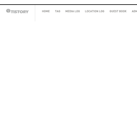
HOME
TAG
MEDIA
LOCATION
GUEST
AD
TISTORY
LOG
LOG
BOOK