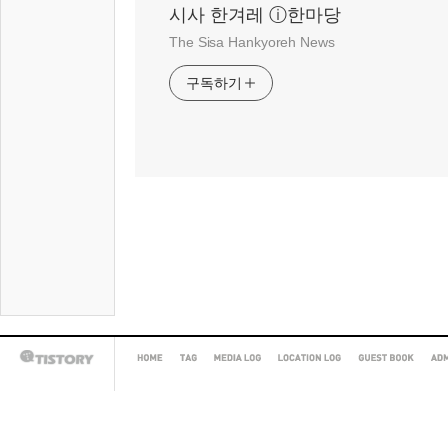
시사 한겨레 ⓘ한마당
The Sisa Hankyoreh News
구독하기
HOME
TAG
MEDIA
LOCATION
GUEST
AD
TISTORY
LOG
LOG
BOOK