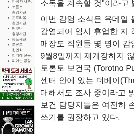
소독을 계속할 것
"
이라고 
한국 대사관.
토론토
총영사관.
이번 감염 소식은 욕데일 
몬트리올
총영사관.
밴쿠버
감염되어 임시 휴업한 지 
총영사관.
동포재단.
매장도 직원들 몇 명이 
토론토
한인회.
9
월
8
일까지 재개장하지 
한겨레 신문.
피어슨 공항.
토론토 보건국
(Torotno Pu
센터 안에 있는 더베이
(Th
대해서도 조사 중이라고 
보건 담당자들은 여전히 
쓰기를 권장하고 있다
.