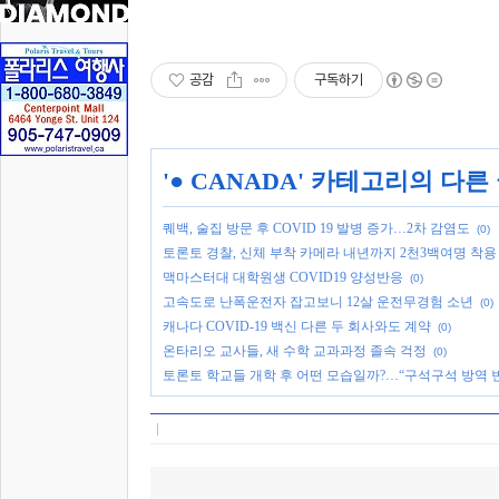
공감
구독하기
'
● CANADA
' 카테고리의 다른
퀘백, 술집 방문 후 COVID 19 발병 증가…2차 감염도
(0)
토론토 경찰, 신체 부착 카메라 내년까지 2천3백여명 착용
맥마스터대 대학원생 COVID19 양성반응
(0)
고속도로 난폭운전자 잡고보니 12살 운전무경험 소년
(0)
캐나다 COVID-19 백신 다른 두 회사와도 계약
(0)
온타리오 교사들, 새 수학 교과과정 졸속 걱정
(0)
토론토 학교들 개학 후 어떤 모습일까?…“구석구석 방역 