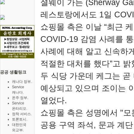
셜웨이 가든
(Sherway Ga
레스토랑에서도
1
일
COVI
쇼핑몰 측은 이날
“
최근 
COVID-19
감염 사례를 
사례에 대해 알고 신속하
적절한 대처를 했다
”
고 밝
공공 생활링크
두 식당 가운데 케그는 곧
캐나다 정부.
예상되고 있으며 조이는 
Service
캐나다.
온주 정부.
열었다
.
Service
온타리오.
쇼핑몰 측은 성명에서
"
모
정착 서비스.
토론토시.
공용 구역 좌석
,
문과 계단
대한민국
외교부.