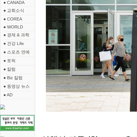
● CANADA
● 교회소식
● COREA
● WORLD
● 경제 & 과학
● 건강 Life
● 스포츠 연예
● 토픽
● 칼럼
● Biz 칼럼
● 동영상 뉴스
● AD