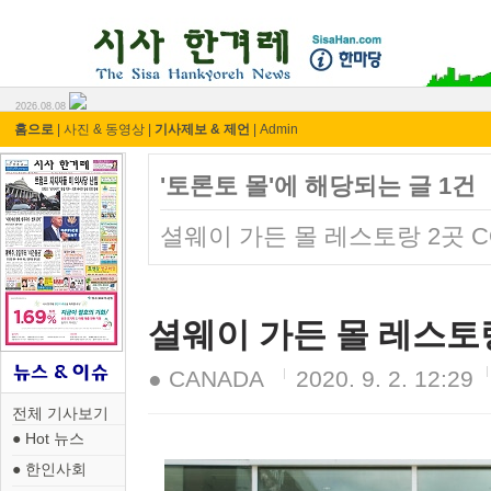
시사 한겨레 ⓘ한마당
2026.08.08
홈으로
|
사진 & 동영상
|
기사제보 & 제언
|
Admin
'토론토 몰'에 해당되는 글 1건
셜웨이 가든 몰 레스토랑 2곳 CO
셜웨이 가든 몰 레스토랑 
● CANADA
2020. 9. 2. 12:29
전체 기사보기
● Hot 뉴스
● 한인사회