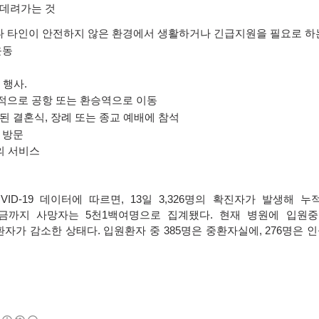
 데려가는 것
 타인이 안전하지 않은 환경에서 생활하거나 긴급지원을 필요로 하
운동
 행사
.
적으로 공항 또는 환승역으로 이동
인된 결혼식
,
장례 또는 종교 예배에 참석
 방문
의 서비스
VID-19
데이터에 따르면
, 13
일
3,326
명의 확진자가 발생해 누
금까지 사망자는
5
천
1
백여명으로 집계됐다
.
현재 병원에 입원중
환자가 감소한 상태다
.
입원환자 중
385
명은 중환자실에
, 276
명은 