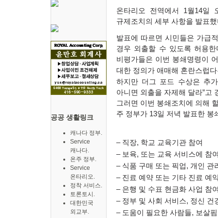
온타리오 전역에서
1
월
14
일 
규제조치의 세부 사항을 발표했
발표에 따르면 시민들은 가급적
경우 외출할 수 있도록 허용한
비평가들은 이번 봉쇄명령이 어
대한 정의가 애매해 혼란스럽다
하지만 더그 포드 수상은 추
아니면 외출을 자제해 달라
”
고 
그러면 이번 봉쇄조치에 의해 할
주 정부가
13
일 저녁 발표한 봉
공공 생활링크
캐나다 정부.
Service
–
직장
,
학교 교육기관 참여
캐나다.
–
보육
,
또는 교육 서비스에 참
온주 정부.
–
식품 구매 또는 픽업
,
개인 관
Service
온타리오.
–
진료 예약 또는 기타 진료 예
정착 서비스.
–
은행 및 수표 현금화 사업 참
토론토시.
–
정부 및 사회 서비스
,
정신 건
대한민국
외교부.
–
도움이 필요한 사람들
,
보살핌