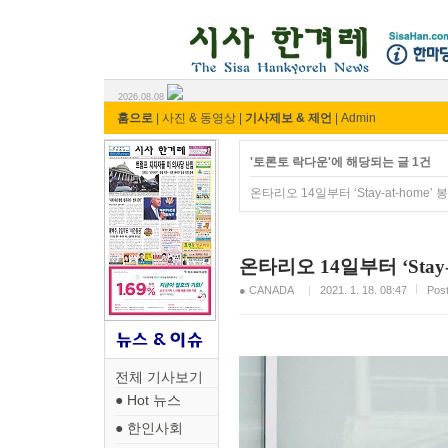
시사 한겨레 ⓘ한마당
2026.08.08
홈으로
|
사진 & 동영상
|
기사제보 & 제언
|
Admin
'토론토 락다운'에 해당되는 글 1건
온타리오 14일부터 ‘Stay-at-home’
온타리오 14일부터 ‘Stay
● CANADA
2021. 1. 18. 08:47
Pos
전체 기사보기
● Hot 뉴스
● 한인사회