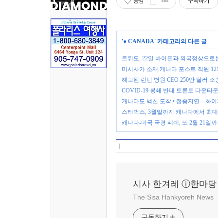
공감
구독하기
'
● CANADA
' 카테고리의 다른 글
트뤼도, 22일 바이든과 외국정상으로
미시사가 소재 캐나다 포스트 직원 12
해고된 런던 병원 CEO 250만 달러 
COVID-19 봉쇄 반대 토론토 다운타
캐나다도 백신 도착 • 접종지연…화
스타벅스, 3월말까지 캐나다에서 최대 
캐나다-미국 국경 폐쇄, 또 2월 21일
시사 한겨레 ⓘ한마당
The Sisa Hankyoreh News
구독하기