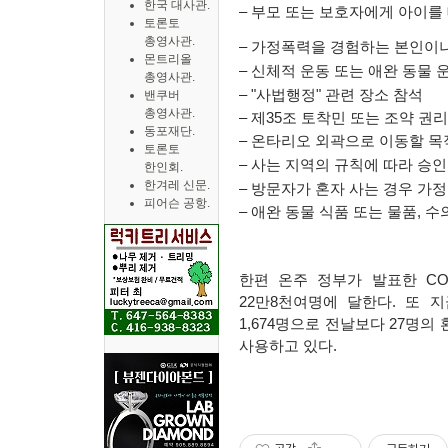
한국 대사관.
–
부모 또는 보호자에게 아이를
토론토
총영사관.
–
가정폭력을 경험하는 본인이나
몬트리올
–
신체적 운동 또는 애완 동물 
총영사관.
– "
사법행정
"
관련 장소 참석
밴쿠버
총영사관.
–
제
35
조 토착민 또는 조약 권리
동포재단.
–
온타리오 외곽으로 이동할 목
토론토
–
사는 지역의 규칙에 따라 승
한인회.
한겨레 신문.
–
방문자가 혼자 사는 경우 가정
피어슨 공항.
–
애완 동물 식품 또는 물품
,
수
한편 온주 정부가 발표한
CO
22
만
8
천여명에 달한다
.
또 지
1,674
명으로 전날보다
27
명의 
사용하고 있다
.