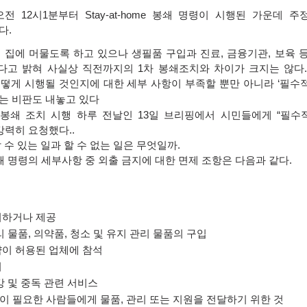
오전
12
시
1
분부터
Stay-at-home
봉쇄 명령이 시행된 가운데 주
다
.
 집에 머물도록 하고 있으나 생필품 구입과 진료
,
금융기관
,
보육 
다고 밝혀 사실상 직전까지의
1
차 봉쇄조치와 차이가 크지는 않다
떻게 시행될 것인지에 대한 세부 사항이 부족할 뿐만 아니라
‘
필수
는 비판도 내놓고 있다
가봉쇄 조치 시행 하루 전날인
13
일 브리핑에서 시민들에게
“
필수
강력히 요청했다
..
 수 있는 일과 할 수 없는 일은 무엇일까
.
쇄 명령의 세부사항 중 외출 금지에 대한 면제 조항은 다음과 같다
.
여하거나 제공
리 물품
,
의약품
,
청소 및 유지 관리 물품의 구입
약이 허용된 업체에 참석
여
강 및 중독 관련 서비스
이 필요한 사람들에게 물품
,
관리 또는 지원을 전달하기 위한 것