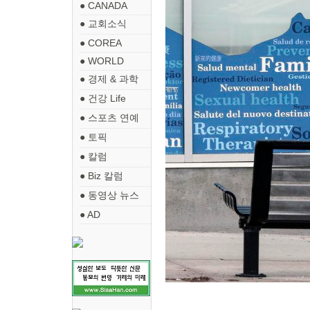
● CANADA
● 교회소식
● COREA
● WORLD
● 경제 & 과학
● 건강 Life
● 스포츠 연예
● 토픽
● 칼럼
● Biz 칼럼
● 동영상 뉴스
● AD