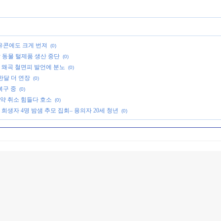
유콘에도 크게 번져
(0)
말 동물 털제품 생산 중단
(0)
 왜곡 철면피 발언에 분노
(0)
한달 더 연장
(0)
복구 중
(0)
예약 취소 힘들다 호소
(0)
희생자 4명 밤샘 추모 집회– 용의자 20세 청년
(0)