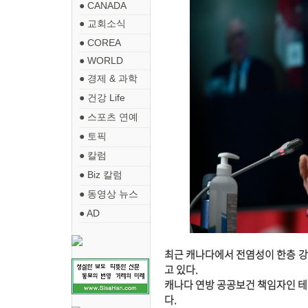
● CANADA
● 교회소식
● COREA
● WORLD
● 경제 & 과학
● 건강 Life
● 스포츠 연예
● 토픽
● 칼럼
● Biz 칼럼
● 동영상 뉴스
● AD
최근 캐나다에서 전염성이 한층 강한
고 있다.
캐나다 연방 공공보건 책임자인 테레
다.