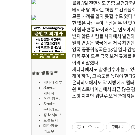
불과 3일 전만해도 공중 보건당국은
테레사 탐 박사는 하원 보건위원회
모든 사례를 알지 못할 수도 있다.
한 많은 사람들이 백신을 두 번 맞
이 델타 변종 바이러스는 인도에서
받지 않은 사람들 사이에서 발견되
델타 변종은 영국에서 처음 확인된
영국 공중위생국은 18일 델타 감염
다음 주에 모든 공중 보건 규제를 
이라고 말했다.
캐나다에서도 발생건수가 늘고 있는
공공 생활링크
해야 하며, 그 속도를 높여야 한
온타리오에서도 각 지방에서 델타 
캐나다 정부.
Service
완 퍼스트네이션에서 최근 많은 감
캐나다.
스팟 지역인 워털루 보건 관계자들
온주 정부.
Service
온타리오.
정착 서비스.
토론토시.
대한민국
1
구독하기
외교부.