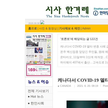
시사 한겨레 ⓘ한마당
2026.08.09
홈으로
|
사진 & 동영상
|
기사제보 & 제언
|
Admin
'토론토'에 해당되는 글 122건
캐나다서 COVID-19 델타 변종 사례
온주 백신접종 앞당긴 주민들, 원래 
온타리오, 11일부터 1단계 재개장…CO
하이웨이 407에서 출산…고속도로 1
캐나다서 COVID-19 델
● CANADA
2021. 6. 20. 08:19
Pos
전체 기사보기
● Hot 뉴스
● 한인사회