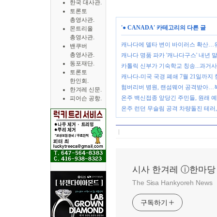
한국 대사관.
토론토
총영사관.
'
● CANADA
' 카테고리의 다른 글
몬트리올
총영사관.
캐나다에 델타 변이 바이러스 확산…
밴쿠버
총영사관.
캐나다 명품 파카 '캐나다구스' 내년 
동포재단.
카톨릭 신부가 기숙학교 칭송...과거사
토론토
캐나다-미국 국경 폐쇄 7월 21일까지 
한인회.
험버리버 병원, 랜섬웨어 공격받아…
한겨레 신문.
온주 백신접종 앞당긴 주민들, 원래 
피어슨 공항.
온주 런던 무슬림 공격 차량돌진 테러, 
시사 한겨레 ⓘ한마당
The Sisa Hankyoreh News
구독하기