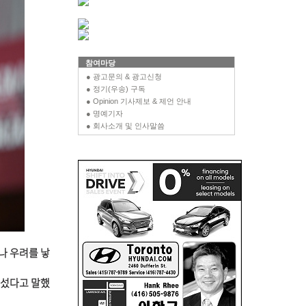
참여마당
● 광고문의 & 광고신청
● 정기(우송) 구독
● Opinion 기사제보 & 제언 안내
● 명예기자
● 회사소개 및 인사말씀
나 우려를 낳
어섰다고 말했