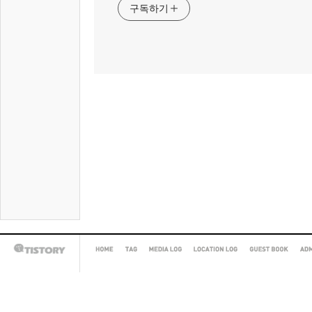
구독하기
HOME
TAG
MEDIA
LOCATION
GUEST
AD
TISTORY
LOG
LOG
BOOK