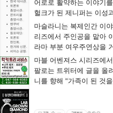
어로로 활약하는 이야기를
한국 대사관.
토론토
총영사관.
헐크가 된 제니퍼는 이성과
몬트리올
총영사관.
마슬라니는 복제인간 이야
밴쿠버
총영사관.
동포재단.
리즈에서 주인공을 맡아 
토론토
한인회.
라마 부분 여우주연상을 
한겨레 신문.
피어슨 공항.
마블 어벤져스 시리즈에서 
팔로는 트위터에 글을 올려
니를 향해
"
가족이 된 것