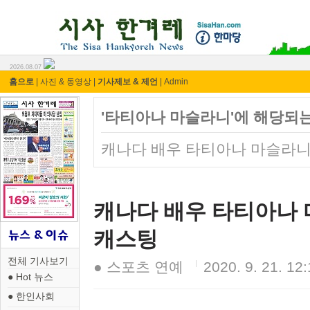
시사 한겨레 ⓘ한마당
2026.08.07
홈으로
|
사진 & 동영상
|
기사제보 & 제언
|
Admin
'타티아나 마슬라니'에 해당되는
캐나다 배우 타티아나 마슬라니,
캐나다 배우 타티아나 마
캐스팅
전체 기사보기
● 스포츠 연예
2020. 9. 21. 12
● Hot 뉴스
● 한인사회