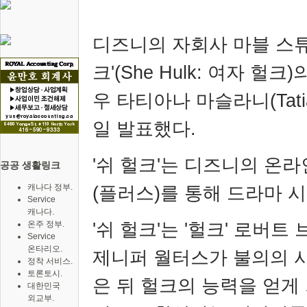
디즈니의 자회사 마블 스
크
'(She Hulk:
여자 헐크
)
우 타티아나 마슬라니
(Tat
일 발표했다
.
'
쉬 헐크
'
는 디즈니의 온라
공공 생활링크
(
플러스
)
를 통해 드라마 
캐나다 정부.
Service
캐나다.
'
쉬 헐크
'
는
'
헐크
'
로버트 
온주 정부.
Service
온타리오.
제니퍼 월터스가 불의의 
정착 서비스.
토론토시.
은 뒤 헐크의 능력을 얻게
대한민국
외교부.