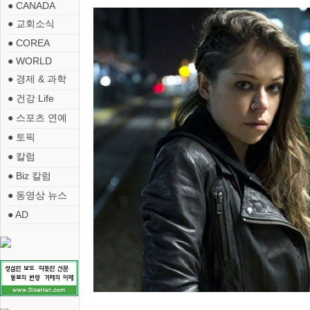
● CANADA
● 교회소식
● COREA
● WORLD
● 경제 & 과학
● 건강 Life
● 스포츠 연예
● 토픽
● 칼럼
● Biz 칼럼
● 동영상 뉴스
● AD