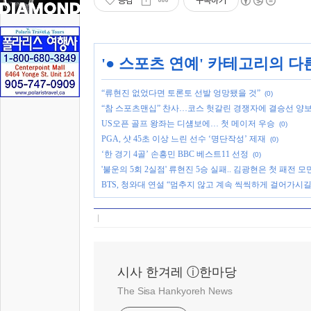
공감
구독하기
'
● 스포츠 연예
' 카테고리의 다
“류현진 없었다면 토론토 선발 엉망됐을 것”
(0)
“참 스포츠맨십” 찬사…코스 헛갈린 경쟁자에 결승선 양
US오픈 골프 왕좌는 디섐보에… 첫 메이저 우승
(0)
PGA, 샷 45초 이상 느린 선수 ‘명단작성’ 제재
(0)
‘한 경기 4골’ 손흥민 BBC 베스트11 선정
(0)
'불운의 5회 2실점' 류현진 5승 실패.. 김광현은 첫 패전 모
BTS, 청와대 연설 “멈추지 않고 계속 씩씩하게 걸어가시길
시사 한겨레 ⓘ한마당
The Sisa Hankyoreh News