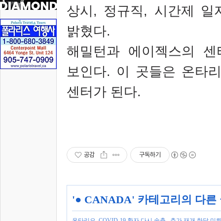
상시
,
정규직
,
시간제 일
밝혔다
.
해밀턴과 에이젝스의 센
보인다
.
이 곳들은 온타
센터가 된다
.
공감
구독하기
'
● CANADA
' 카테고리의 다른
온타리오, COVID-19 환자 다시 속출.. 추가 재개 한달 미