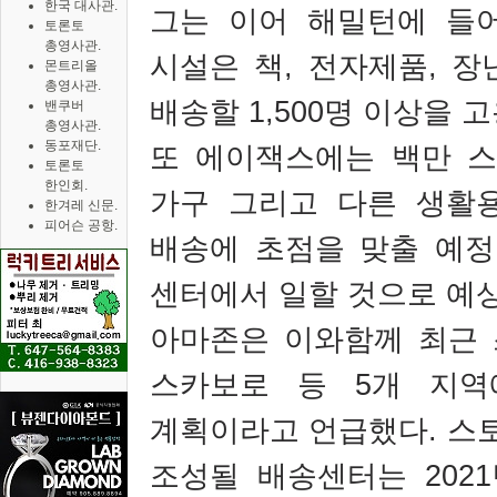
한국 대사관.
그는 이어 해밀턴에 들
토론토
총영사관.
시설은 책
,
전자제품
,
장
몬트리올
총영사관.
배송할
1,500
명 이상을 
밴쿠버
총영사관.
동포재단.
또 에이잭스에는 백만 스
토론토
한인회.
가구 그리고 다른 생활
한겨레 신문.
피어슨 공항.
배송에 초점을 맞출 예
센터에서 일할 것으로 예
아마존은 이와함께 최근
스카보로 등
5
개 지역
계획이라고 언급했다
.
스
조성될 배송센터는
2021