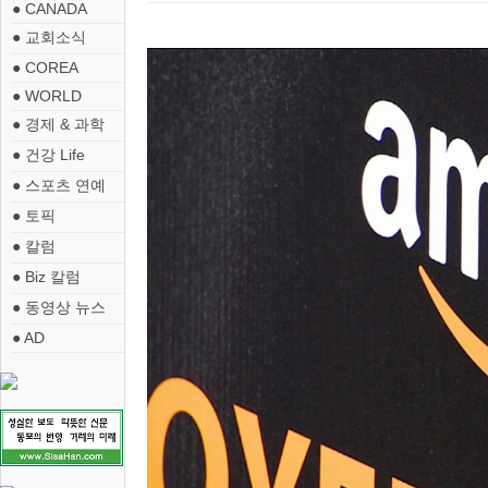
● CANADA
● 교회소식
● COREA
● WORLD
● 경제 & 과학
● 건강 Life
● 스포츠 연예
● 토픽
● 칼럼
● Biz 칼럼
● 동영상 뉴스
● AD