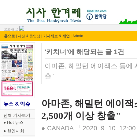
시사 한겨레 ⓘ한마당
2026.08.10
홈으로
|
사진 & 동영상
|
기사제보 & 제언
|
Admin
'키치너'에 해당되는 글 1건
아마존, 해밀턴 에이잭스 등에 새
출"
아마존, 해밀턴 에이잭
2,500개 이상 창출"
전체 기사보기
● Hot 뉴스
● CANADA
2020. 9. 10. 12:00
● 한인사회