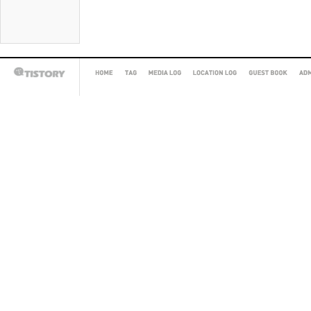
HOME
TAG
MEDIA
LOCATION
GUEST
AD
TISTORY
LOG
LOG
BOOK