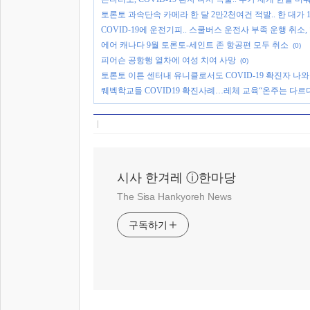
토론토 과속단속 카메라 한 달 2만2천여건 적발.. 한 대가 
COVID-19에 운전기피.. 스쿨버스 운전사 부족 운행 취소
에어 캐나다 9월 토론토-세인트 존 항공편 모두 취소
(0)
피어슨 공항행 열차에 여성 치여 사망
(0)
토론토 이튼 센터내 유니클로서도 COVID-19 확진자 나와
퀘벡학교들 COVID19 확진사례…레체 교육“온주는 다르다
시사 한겨레 ⓘ한마당
The Sisa Hankyoreh News
구독하기