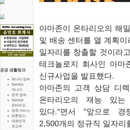
아마존이 온타리오의 해밀
및 배송
센터를 열 계획이
일자리를 창출할 것이라고
테크놀로지 회사인
아마
공공 생활링크
신규사업을 발표했다
.
캐나다 정부.
Service
아마존의 고객 상담 디
캐나다.
온주 정부.
온타리오의 재능 있는
Service
온타리오.
있다
."면서 "앞으로
경
정착 서비스.
토론토시.
2,500
개의 정규직 일자리를
대한민국
외교부.