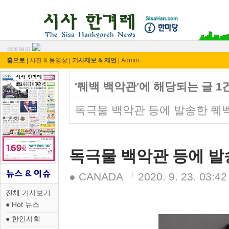
시사 한겨레 ⓘ한마당
2026.08.07
홈으로
|
사진 & 동영상
|
기사제보 & 제언
|
Admin
'퀘백 백악관'에 해당되는 글 1
독극물 백악관 등에 발송한 퀘벡
독극물 백악관 등에 발
● CANADA
2020. 9. 23. 03:42
전체 기사보기
● Hot 뉴스
● 한인사회