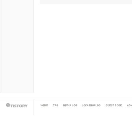
HOME
TAG
MEDIA
LOCATION
GUEST
AD
TISTORY
LOG
LOG
BOOK