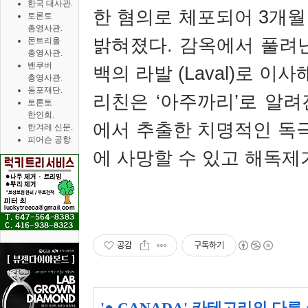
한국 대사관.
한 혐의로 체포되어
3
개월
토론토
총영사관.
밝혀졌다
.
감옥에서 풀려난
몬트리올
총영사관.
밴쿠버
백의 라발
(Laval)
로 이사
총영사관.
동포재단.
리친은
‘
아주까리
’
로 알려
토론토
한인회.
에서 추출한 치명적인 독
한겨레 신문.
피어슨 공항.
에 사망할 수 있고 해독제
공감
구독하기
'
● CANADA
' 카테고리의 다른