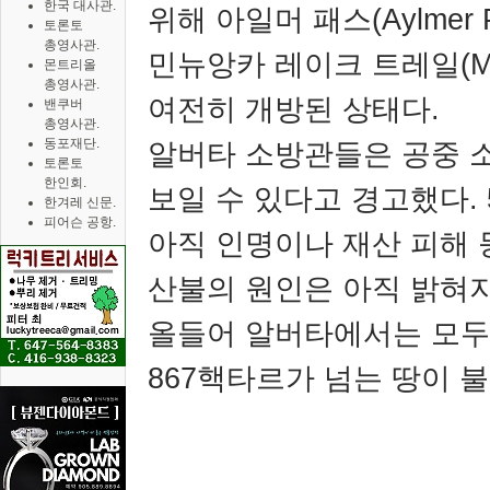
한국 대사관.
위해 아일머 패스
(Aylmer 
토론토
총영사관.
민뉴앙카 레이크 트레일
(M
몬트리올
총영사관.
여전히 개방된 상태다
.
밴쿠버
총영사관.
동포재단.
알버타 소방관들은 공중 소
토론토
한인회.
보일 수 있다고 경고했다
.
한겨레 신문.
피어슨 공항.
아직 인명이나 재산 피해 
산불의 원인은 아직 밝혀
올들어 알버타에서는 모두
867
핵타르가 넘는 땅이 불