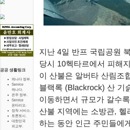
지난
4
일 반프 국립공원 
당시
10
헥타르에서 피해
공공 생활링크
이 산불은 알버타 산림조
캐나다 정부.
Service
블랙록
(Blackrock)
산 기
캐나다.
온주 정부.
이동하면서 규모가 갈수록
Service
온타리오.
산불 지역에는 소방관
,
헬
정착 서비스.
토론토시.
하는 동안 인근 주민들에
대한민국
외교부.