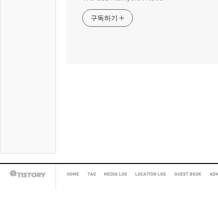
구독하기
HOME
TAG
MEDIA
LOCATION
GUEST
AD
TISTORY
LOG
LOG
BOOK