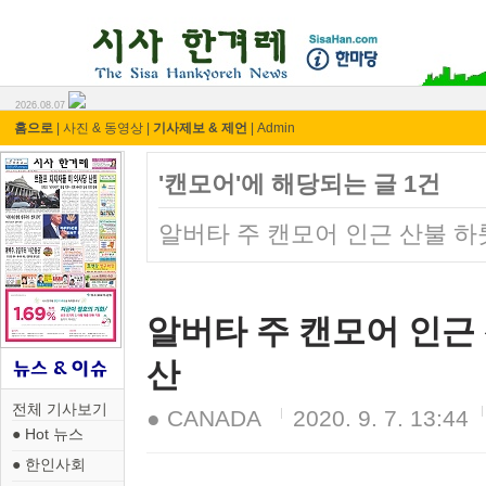
시사 한겨레 ⓘ한마당
2026.08.07
홈으로
|
사진 & 동영상
|
기사제보 & 제언
|
Admin
'캔모어'에 해당되는 글 1건
알버타 주 캔모어 인근 산불 하
알버타 주 캔모어 인근
산
전체 기사보기
● CANADA
2020. 9. 7. 13:44
● Hot 뉴스
● 한인사회