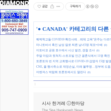
공감
구독하기
'
● CANADA
' 카테고리의 다른
퀘벡학교들 COVID19 확진사례…레체 교육“온주는 다르다
마니토바서 흑인 남성 칼로 찌른 남녀5명 체포•수배
(0)
이토비코 공원 호수에서 시신 발견, 경찰 조사
(0)
주말 마캄과 윗쳐치-스토프빌 인근 결혼식에서 11명 확진
토론토와 번 지역 교회행사로 COVID-19 감염자 15명 발
CNE, 올 행사취소로 재정손실, 미래 불투명…정부에 도
어벤져스 박람회 토론토에서도 열린다
(0)
시사 한겨레 ⓘ한마당
The Sisa Hankyoreh News