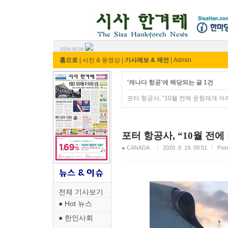
시사 한겨레 ⓘ한마당
2026.08.08
홈으로
|
사진 & 동영상
|
기사제보 & 제언
|
Admin
'캐나다 항공'에 해당되는 글 1건
포터 항공사, “10월 전에 운항재개 어
포터 항공사, “10월 전
● CANADA
2020. 8. 19. 09:51
Pos
전체 기사보기
● Hot 뉴스
● 한인사회