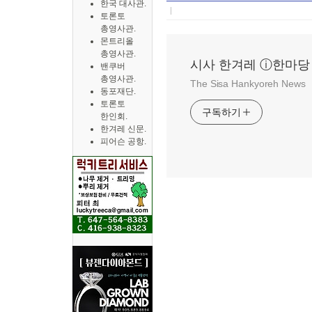
한국 대사관.
토론토
총영사관.
몬트리올
총영사관.
시사 한겨레 ⓘ한마당
밴쿠버
총영사관.
The Sisa Hankyoreh News
동포재단.
토론토
구독하기
한인회.
한겨레 신문.
피어슨 공항.