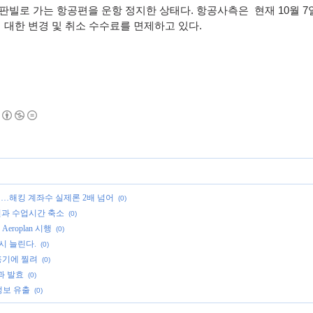
판빌로 가는 항공편을 운항 정지한 상태다
.
항공사측은
현재
10
월
7
 대한 변경 및 취소 수수료를 면제하고 있다
.
청…해킹 계좌수 실제론 2배 넘어
(0)
인원과 수업시간 축소
(0)
eroplan 시행
(0)
다시 늘린다.
(0)
흉기에 찔려
(0)
과 발효
(0)
정보 유출
(0)