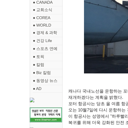
● CANADA
● 교회소식
● COREA
● WORLD
● 경제 & 과학
● 건강 Life
● 스포츠 연예
● 토픽
● 칼럼
● Biz 칼럼
● 동영상 뉴스
● AD
캐나다 국내노선을 운항하는 포
재개하겠다는 계획을 밝혔다
.
포터 항공사는 당초 올 여름 
오는
10
월
7
일에 다시 운항하는 
이 항공사는 성명에서
"
하루빨리
복귀를 위해 더욱 강화된 안전 