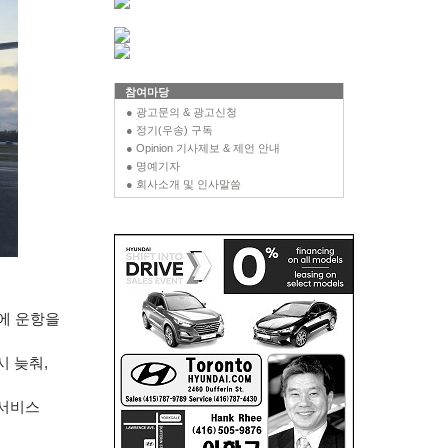
참여마당
● 광고문의 & 광고신청
● 정기(우송) 구독
● Opinion 기사제보 & 제언 안내
● 명예기자
● 회사소개 및 인사말씀
에 운항을
시 늦춰
,
서비스