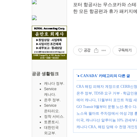
포터 항공사는 무스코카와 스테
한 모든 항공편과 휴가 패키지에
공감
구독하기
공공 생활링크
'
● CANADA
' 카테고리의 다른 글
캐나다 정부.
CRA 해킹 피해자 계정으로 CERB신
Service
온주 정부, TDSB 요구 거부 - 학급
캐나다.
온주 정부.
에어 캐나다, 11월부터 포인트 적립 새 A
Service
GO Transit 9월부터 운행 노선-횟수 
온타리오.
노스욕 월마트 주차장에서 여성 2명 
정착 서비스.
미국, 캐나다산 알루미늄 10% 관세부
토론토시.
캐나다 CRA, 해킹 당해 수 천명 개인
대한민국
외교부.