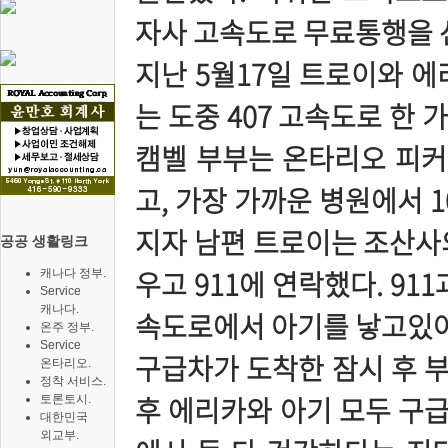
자사 고속도로 무료통행을 
지난 5월17일 트로이와 에
는 도중 407 고속도로 한
캠벨 부부는 온타리오 피커
고, 가장 가까운 병원에서 
지자 남편 트로이는 조산사
공공 생활링크
우고 911에 연락했다. 91
캐나다 정부.
Service
캐나다.
속도로에서 아기를 낳고있어
온주 정부.
Service
구급차가 도착한 잠시 후 부
온타리오.
정착 서비스.
후 에리카와 아기 모두 구급
토론토시.
대한민국
외교부.