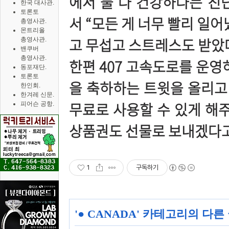
에서 둘 다 건강하다는 진
한국 대사관.
토론토
서 “모든 게 너무 빨리 일
총영사관.
몬트리올
고 무섭고 스트레스도 받았다
총영사관.
밴쿠버
총영사관.
한편 407 고속도로를 운영
동포재단.
토론토
을 축하하는 트윗을 올리고
한인회.
한겨레 신문.
무료로 사용할 수 있게 해주
피어슨 공항.
상품권도 선물로 보내겠다고
1
구독하기
'
● CANADA
' 카테고리의 다른