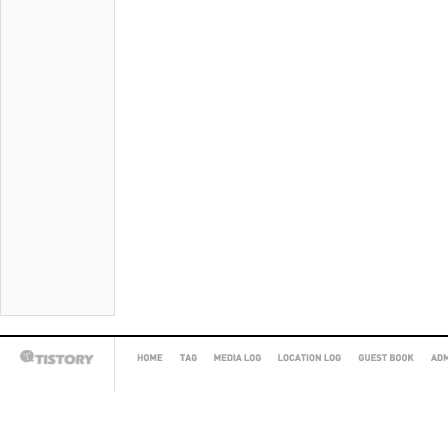
HOME
TAG
MEDIA
LOCATION
GUEST
AD
TISTORY
LOG
LOG
BOOK