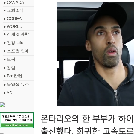
● CANADA
● 교회소식
● COREA
● WORLD
● 경제 & 과학
● 건강 Life
● 스포츠 연예
● 토픽
● 칼럼
● Biz 칼럼
● 동영상 뉴스
● AD
온타리오의 한 부부가 하이
출산했다. 희귀한 고속도로 