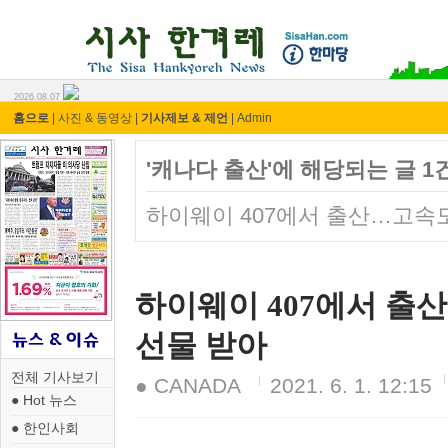
시사 한겨레 ⓘ한마당
2026.08.07
홈으로
|
사진 & 동영상
|
기사제보 & 제언
|
Admin
'캐나다 출산'에 해당되는 글 1
하이웨이 407에서 출산…고속도
하이웨이 407에서 출
선물 받아
전체 기사보기
● CANADA
2021. 6. 1. 12:15
● Hot 뉴스
● 한인사회