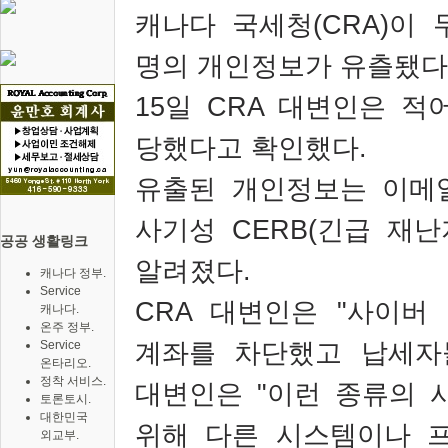
캐나다 국세청
(CRA)
이 
명의 개인정보가 유츨됐
15
일
CRA
대변인은 적
당했다고 확인했다
.
유출된 개인정보는 이메
사기성
CERB(
긴급 재난
공공 생활링크
알려졌다
.
캐나다 정부.
Service
CRA
대변인은
"
사이버 
캐나다.
온주 정부.
계좌를 차단했고 납세자
Service
온타리오.
정착 서비스.
대변인은
"
이런 종류의 
토론토시.
대한민국
위해 다른 시스템이나 
외교부.