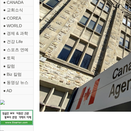
● CANADA
● 교회소식
● COREA
● WORLD
● 경제 & 과학
● 건강 Life
● 스포츠 연예
● 토픽
● 칼럼
● Biz 칼럼
● 동영상 뉴스
● AD