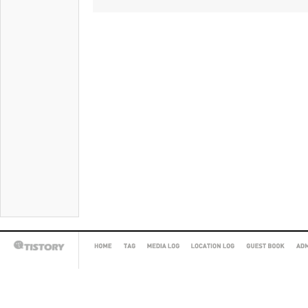
HOME
TAG
MEDIA
LOCATION
GUEST
AD
TISTORY
LOG
LOG
BOOK