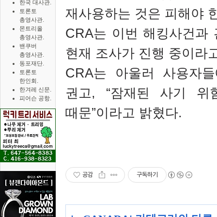
한국 대사관.
재사용하는 것은 피해야 
토론토
총영사관.
몬트리올
CRA
는 이번 해킹사건과
총영사관.
밴쿠버
현재 조사가 진행 중이라
총영사관.
동포재단.
CRA
는 아울러 사용자들
토론토
한인회.
권고
, “
잠재된 사기 위
한겨레 신문.
피어슨 공항.
때문
”
이라고 밝혔다
.
공감
구독하기