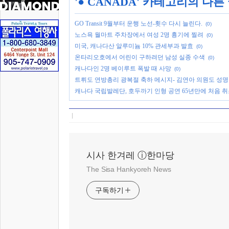
'
● CANADA
' 카테고리의 다른
GO Transit 9월부터 운행 노선-횟수 다시 늘린다.
(0)
노스욕 월마트 주차장에서 여성 2명 흉기에 찔려
(0)
미국, 캐나다산 알루미늄 10% 관세부과 발효
(0)
온타리오호에서 어린이 구하려던 남성 실종 수색
(0)
캐나다인 2명 베이루트 폭발 때 사망
(0)
트뤼도 연방총리 광복절 축하 메시지- 김연아 의원도 성명
캐나다 국립발레단, 호두까기 인형 공연 65년만에 처음 
시사 한겨레 ⓘ한마당
The Sisa Hankyoreh News
구독하기