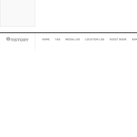
HOME
TAG
MEDIA
LOCATION
GUEST
AD
TISTORY
LOG
LOG
BOOK