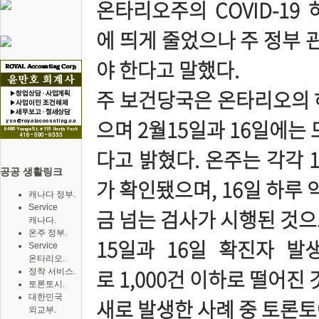
온타리오주의 COVID-19
에 띄게 줄었으나 주 정부
야 한다고 말했다.
주 보건당국은 온타리오의 
으며 2월15일과 16일에는 
다고 밝혔다. 온주는 각각 15
공공 생활링크
가 확인됐으며, 16일 하루 약 
캐나다 정부.
Service
금 넘는 검사가 시행된 것으
캐나다.
온주 정부.
15일과 16일 확진자 발
Service
온타리오.
로 1,000건 이하로 떨어진 
정착 서비스.
토론토시.
대한민국
새로 발생한 사례 중 토론토에
외교부.