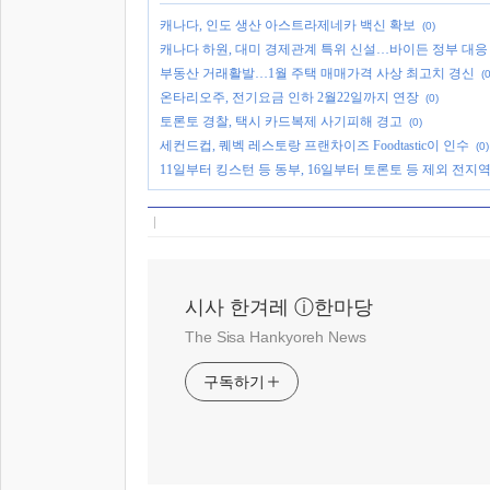
캐나다, 인도 생산 아스트라제네카 백신 확보
(0)
캐나다 하원, 대미 경제관계 특위 신설…바이든 정부 대응
부동산 거래활발…1월 주택 매매가격 사상 최고치 경신
(0
온타리오주, 전기요금 인하 2월22일까지 연장
(0)
토론토 경찰, 택시 카드복제 사기피해 경고
(0)
세컨드컵, 퀘벡 레스토랑 프랜차이즈 Foodtastic이 인수
(0)
11일부터 킹스턴 등 동부, 16일부터 토론토 등 제외 전지
시사 한겨레 ⓘ한마당
The Sisa Hankyoreh News
구독하기