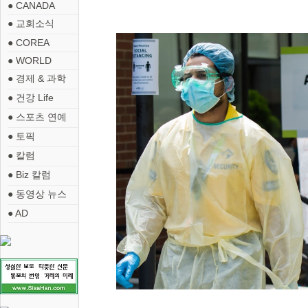
● CANADA
● 교회소식
● COREA
● WORLD
● 경제 & 과학
● 건강 Life
● 스포츠 연예
● 토픽
● 칼럼
● Biz 칼럼
● 동영상 뉴스
● AD