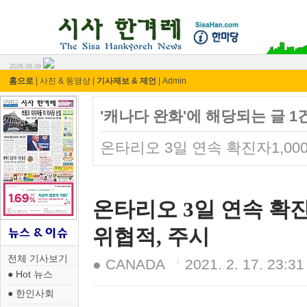
시사 한겨레 ⓘ한마당
2026.08.09
홈으로
|
사진 & 동영상
|
기사제보 & 제언
|
Admin
'캐나다 완화'에 해당되는 글 1
온타리오 3일 연속 확진자1,0
온타리오 3일 연속 확진
위협적, 주시
전체 기사보기
● CANADA
2021. 2. 17. 23:31
● Hot 뉴스
● 한인사회