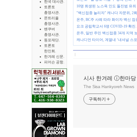
한국 대사관.
10명 희생된 노스욕 인도 돌진범 유
토론토
총영사관.
"백신접종 늘리자" 캐나다 자문위, 2
몬트리올
온주, BC주 사례 따라 화이자 백신 접종
총영사관.
요크 공립학교서 6명 COVID-19 확진
밴쿠버
온주, 일반 주민 백신접종 34개 지역
총영사관.
캐나디언 타이어, 계열내 ‘내셔널 스포
동포재단.
토론토
한인회.
한겨레 신문.
피어슨 공항.
시사 한겨레 ⓘ한마당
The Sisa Hankyoreh News
구독하기