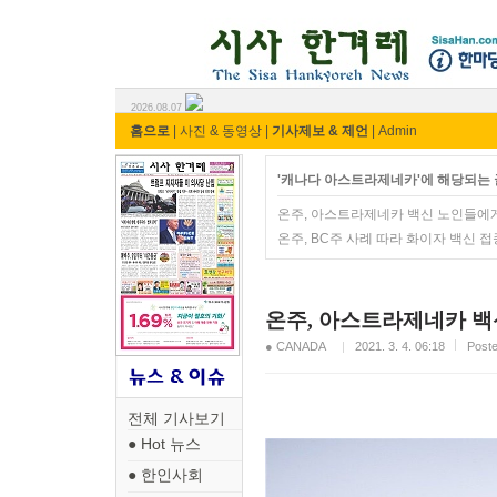
시사 한겨레 ⓘ한마당
2026.08.07
홈으로
|
사진 & 동영상
|
기사제보 & 제언
|
Admin
'캐나다 아스트라제네카'에 해당되는 
온주, 아스트라제네카 백신 노인들에
온주, BC주 사례 따라 화이자 백신 접
온주, 아스트라제네카 
● CANADA
2021. 3. 4. 06:18
Pos
전체 기사보기
● Hot 뉴스
● 한인사회