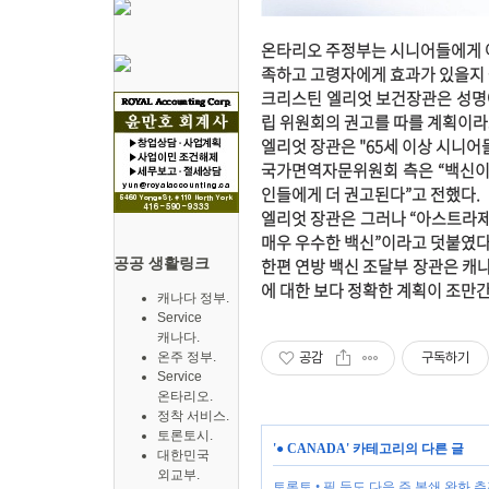
온타리오 주정부는 시니어들에게 아
족하고 고령자에게 효과가 있을지
크리스틴 엘리엇 보건장관은 성명
립 위원회의 권고를 따를 계획이라
엘리엇 장관은 "65세 이상 시니어
국가면역자문위원회 측은 “백신이
인들에게 더 권고된다”고 전했다.
엘리엇 장관은 그러나 “아스트라제
매우 우수한 백신”이라고 덧붙였다
공공 생활링크
한편 연방 백신 조달부 장관은 캐나
에 대한 보다 정확한 계획이 조만
캐나다 정부.
Service
캐나다.
온주 정부.
공감
구독하기
Service
온타리오.
정착 서비스.
토론토시.
'
● CANADA
' 카테고리의 다른 글
대한민국
외교부.
토론토 • 필 등도 다음 주 봉쇄 완화 