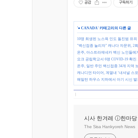
공감
구독하기
'
● CANADA
' 카테고리의 다른 글
10명 희생된 노스욕 인도 돌진범 유
"백신접종 늘리자" 캐나다 자문위, 2
온주, 아스트라제네카 백신 노인들에
요크 공립학교서 6명 COVID-19 확진
온주, 일반 주민 백신접종 34개 지역
캐나디언 타이어, 계열내 ‘내셔널 스포
해밀턴 하우스 지하에서 아기 시신 발견
시사 한겨레 ⓘ한마당
The Sisa Hankyoreh News