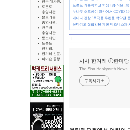
한국 대사관.
토론토 가톨릭학교 학생 1명•직원 1명 C
토론토
누나붓 호프베이 광산에서 COVID-19
총영사관.
몬트리올
캐나다 경찰 "독극물 우편물 백악관 등
총영사관.
온타리오 집합인원 제한 비즈니스와 
밴쿠버
총영사관.
동포재단.
토론토
한인회.
한겨레 신문.
피어슨 공항.
시사 한겨레 ⓘ한마당
The Sisa Hankyoreh News
구독하기