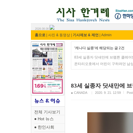
시사 한겨레 ⓘ한마당
2026.08.08
홈으로
|
사진 & 동영상
|
기사제보 & 제언
|
Admin
'캐나다 실종'에 해당되는 글 2건
83세 실종자 닷새만에 브램튼 클레어
온타리오호에서 어린이 구하려던 남성
83세 실종자 닷새만에 
● CANADA
2020. 9. 21. 12:59
Pos
전체 기사보기
● Hot 뉴스
● 한인사회