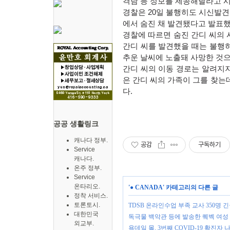
격담 등 정보를 제공해달라고 
경찰은 20일 불행히도 시신발
에서 숨진 채 발견됐다고 발표했
경찰에 따르면 숨진 간디 씨의 
간디 씨를 발견했을 때는 불행
추운 날씨에 노출돼 사망한 것으
간디 씨의 이동 경로는 알려지
은 간디 씨의 가족이 그를 찾는
다.
공공 생활링크
캐나다 정부.
공감
구독하기
Service
캐나다.
온주 정부.
Service
온타리오.
'
● CANADA
' 카테고리의 다른 글
정착 서비스.
토론토시.
TDSB 온라인수업 부족 교사 350명 긴
대한민국
독극물 백악관 등에 발송한 퀘벡 여성
외교부.
욕데일 몰, 3번째 COVID-19 확진