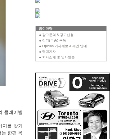
참여마당
● 광고문의 & 광고신청
● 정기(우송) 구독
● Opinion 기사제보 & 제언 안내
● 명예기자
● 회사소개 및 인사말씀
튼의 클레어빌
버지를 찾기
는 한편 목