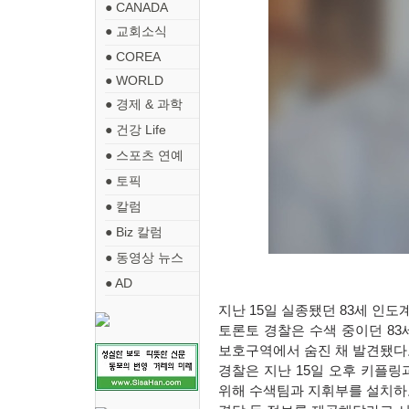
● CANADA
● 교회소식
● COREA
● WORLD
● 경제 & 과학
● 건강 Life
● 스포츠 연예
● 토픽
● 칼럼
● Biz 칼럼
● 동영상 뉴스
● AD
지난 15일 실종됐던 83세 인도
토론토 경찰은 수색 중이던 83세 
보호구역에서 숨진 채 발견됐다
경찰은 지난 15일 오후 키플
위해 수색팀과 지휘부를 설치하고