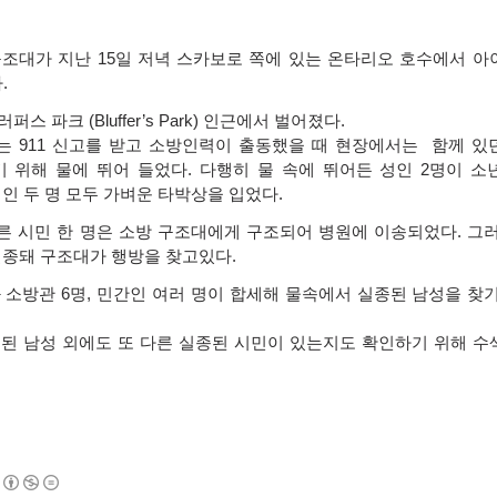
구조대가 지난
15
일 저녁 스카보로 쪽에 있는 온타리오 호수에서 아
다
.
블러퍼스 파크
(Bluffer’s Park)
인근에서 벌어졌다
.
다는
911
신고를 받고 소방인력이 출동했을 때 현장에서는
함께 있
 위해 물에 뛰어 들었다
.
다행히 물 속에 뛰어든 성인
2
명이 소
인 두 명 모두 가벼운 타박상을 입었다
.
다른 시민 한 명은 소방 구조대에게 구조되어 병원에 이송되었다
.
그러
실종돼 구조대가 행방을 찾고있다
.
 소방관
6
명
,
민간인 여러 명이 합세해 물속에서 실종된 남성을 찾기
된 남성 외에도 또 다른 실종된 시민이 있는지도 확인하기 위해 수