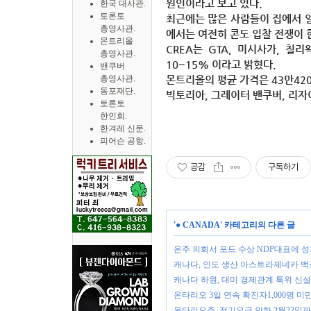
원인이라고 보고 있다.
한국 대사관.
토론토
최근에는 많은 사람들이 집에서 일
총영사관.
에서는 여전히 콘도 입찰 전쟁이 
몬트리올
CREA는 GTA, 미시사가, 칠리
총영사관.
10~15% 이라고 밝혔다.
밴쿠버
총영사관.
몬트리올의 평균 가격은 43만420
동포재단.
빅토리아, 그레이터 밴쿠버, 리자
토론토
한인회.
한겨레 신문.
피어슨 공항.
공감
구독하기
'
● CANADA
' 카테고리의 다른 글
온주 의회서 포드 수상 NDP대표에 
캐나다, 인도 생산 아스트라제네카 백
캐나다 하원, 대미 경제관계 특위 신
온타리오 3일 연속 확진자1,000명 
온타리오주, 전기요금 인하 2월22일