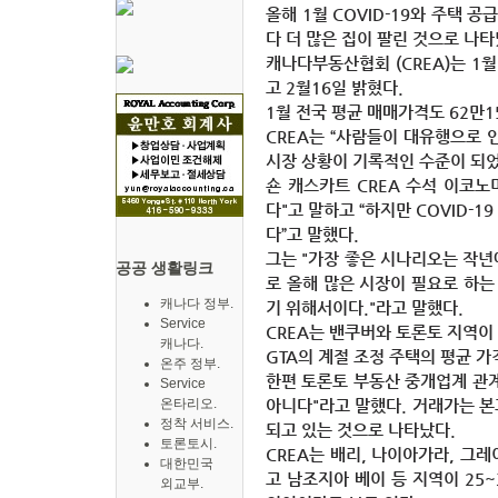
올해 1월 COVID-19와 주택
다 더 많은 집이 팔린 것으로 나타
캐나다부동산협회 (CREA)는 1
고 2월16일 밝혔다.
1월 전국 평균 매매가격도 62만1
CREA는 “사람들이 대유행으로 
시장 상황이 기록적인 수준이 되었
숀 캐스카트 CREA 수석 이코노
다"고 말하고 “하지만 COVID-
다”고 말했다.
그는 "가장 좋은 시나리오는 작년
공공 생활링크
로 올해 많은 시장이 필요로 하는
캐나다 정부.
기 위해서이다."라고 말했다.
Service
CREA는 밴쿠버와 토론토 지역이
캐나다.
GTA의 계절 조정 주택의 평균 가
온주 정부.
한편 토론토 부동산 중개업계 관계
Service
온타리오.
아니다"라고 말했다. 거래가는 본
정착 서비스.
되고 있는 것으로 나타났다.
토론토시.
CREA는 배리, 나이아가라, 그레
대한민국
고 남조지아 베이 등 지역이 25
외교부.