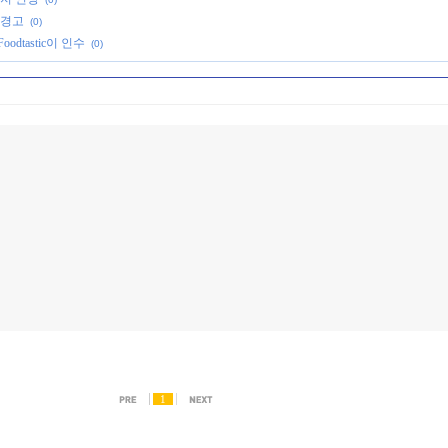
 경고
(0)
dtastic이 인수
(0)
1