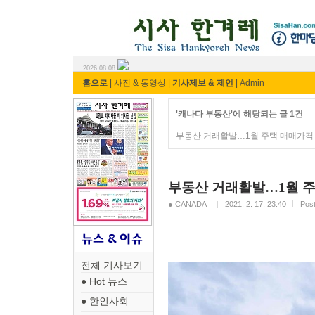
시사 한겨레 ⓘ한마당
2026.08.08
홈으로
|
사진 & 동영상
|
기사제보 & 제언
|
Admin
'캐나다 부동산'에 해당되는 글 1건
부동산 거래활발…1월 주택 매매가격
부동산 거래활발…1월 주
● CANADA
2021. 2. 17. 23:40
Pos
전체 기사보기
● Hot 뉴스
● 한인사회