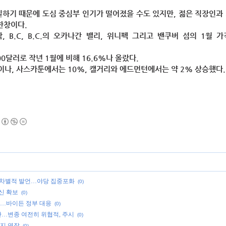
하기 때문에 도심 중심부 인기가 떨어졌을 수도 있지만, 젊은 직장인과
한창이다.
왁, B.C, B.C.의 오카나간 밸리, 위니펙 그리고 밴쿠버 섬의 1월 
0달러로 작년 1월에 비해 16.6%나 올랐다.
이나, 사스카툰에서는 10%, 캘거리와 에드먼턴에서는 약 2% 상승했다.
성차별적 발언…야당 집중포화
(0)
신 확보
(0)
설…바이든 정부 대응
(0)
미만…변종 여전히 위협적, 주시
(0)
까지 연장
(0)