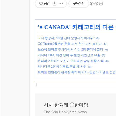
공감
구독하기
'
● CANADA
' 카테고리의 다른
포터 항공사, “10월 전에 운항재개 어려워”
(0)
GO Transit 9월부터 운행 노선-횟수 다시 늘린다.
(0)
노스욕 월마트 주차장에서 여성 2명 흉기에 찔려
(0)
캐나다 CRA, 해킹 당해 수 천명 개인정보 유출
(0)
온타리오호에서 어린이 구하려던 남성 실종 수색
(0)
캐나다인 2명 베이루트 폭발 때 사망
(0)
트뤼도 연방총리 광복절 축하 메시지- 김연아 의원도 성명
시사 한겨레 ⓘ한마당
The Sisa Hankyoreh News