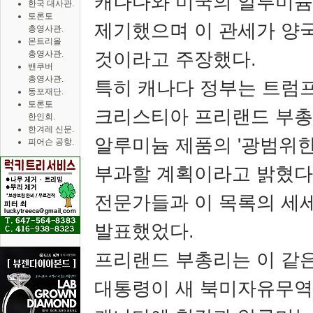
캐나다와 미국의 알루미늄
한국 대사관.
토론토
제기했으며 이 관세가 양
총영사관.
몬트리올
것이라고 주장했다
.
총영사관.
밴쿠버
총영사관.
특히 캐나다 정부는 트럼프
동포재단.
토론토
크리스티아 프리랜드 부총
한인회.
한겨레 신문.
알루미늄 제품의
'
광범위한
피어슨 공항.
부과할 계획이라고 밝혔다
전문가들과 이 목록의 세
발표했었다
.
프리랜드 부총리는 이 같
대통령이 새 북미자유무