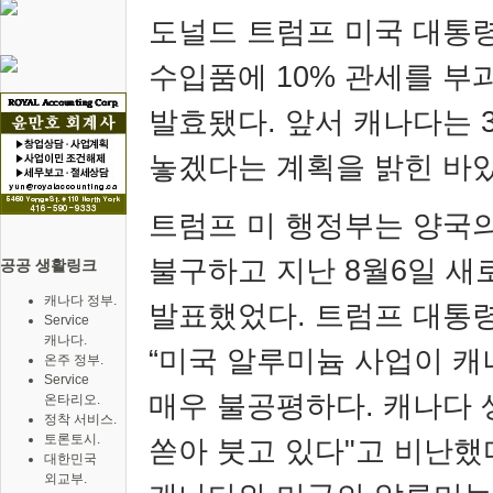
도널드 트럼프 미국 대통
수입품에
10%
관세를 부
발효됐다. 앞서 캐나다는
놓겠다는 계획을 밝힌 바
트럼프 미 행정부는 양국
불구하고 지난
8
월
6
일 새
공공 생활링크
캐나다 정부.
발표했었다.
트럼프 대통
Service
캐나다.
“
미국 알루미늄 사업이 캐
온주 정부.
Service
매우 불공평하다
.
캐나다 
온타리오.
정착 서비스.
토론토시.
쏟아 붓고 있다
"
고 비난했
대한민국
외교부.