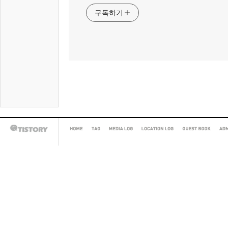
구독하기
HOME
TAG
MEDIA
LOCATION
GUEST
AD
TISTORY
LOG
LOG
BOOK