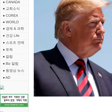
● CANADA
● 교회소식
● COREA
● WORLD
● 경제 & 과학
● 건강 Life
● 스포츠 연예
● 토픽
● 칼럼
● Biz 칼럼
● 동영상 뉴스
● AD