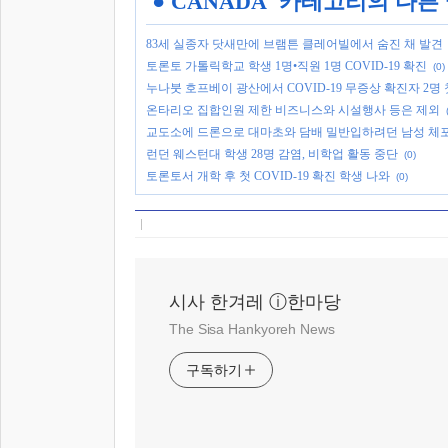
'
● CANADA
' 카테고리의 다른
83세 실종자 닷새만에 브램튼 클레어빌에서 숨진 채 발견
토론토 가톨릭학교 학생 1명•직원 1명 COVID-19 확진
(0)
누나붓 호프베이 광산에서 COVID-19 무증상 확진자 2명 
온타리오 집합인원 제한 비즈니스와 시설행사 등은 제외
교도소에 드론으로 대마초와 담배 밀반입하려던 남성 체
런던 웨스턴대 학생 28명 감염, 비학업 활동 중단
(0)
토론토서 개학 후 첫 COVID-19 확진 학생 나와
(0)
시사 한겨레 ⓘ한마당
The Sisa Hankyoreh News
구독하기