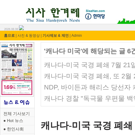
시사 한겨레 ⓘ한마당
2026.08.08
홈으로
|
사진 & 동영상
|
기사제보 & 제언
|
Admin
'캐나다 미국'에 해당되는 글 6
캐나다-미국 국경 폐쇄 7월 21
캐나다-미국 국경 폐쇄, 또 2월
NDP, 바이든과 해리스 당선자
캐나다 경찰 "독극물 우편물 백
전체 기사보기
● Hot 뉴스
캐나다-미국 국경 폐쇄 
● 한인사회