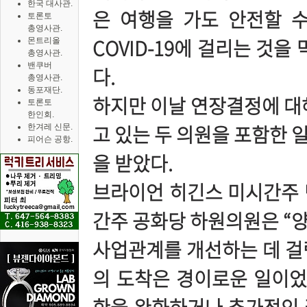
한국 대사관.
은 여행을 가도 안전할 수
토론토
총영사관.
COVID-19에 걸리는 것
몬트리올
총영사관.
밴쿠버
다.
총영사관.
동포재단.
하지만 이날 연장결정에 대
토론토
한인회.
고 있는 두 의원을 포함한 
한겨레 신문.
피어슨 공항.
을 받았다.
브라이언 히긴스 미시간주 
간주 공화당 하원의원은 “
사업관계를 개선하는 데 걸림
의 도착은 경이로운 일이었