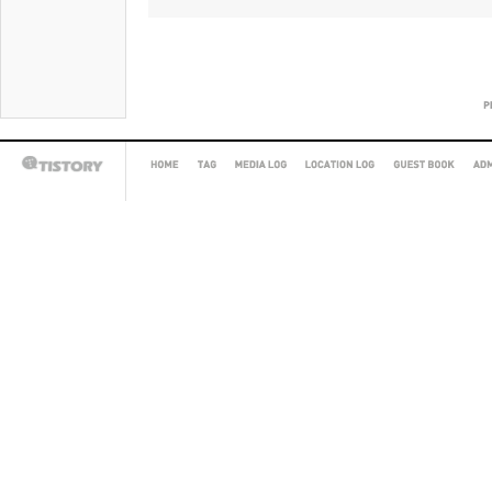
HOME
TAG
MEDIA
LOCATION
GUEST
AD
TISTORY
LOG
LOG
BOOK