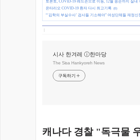
토론토, COVID-19 레드존으로 이동, 12월 중순까지 실내
온타리오 COVID-19 환자 다시 최고기록
(0)
“‘김학의 부실수사’ 검사들 기소해야” 여성단체들 재정신
시사 한겨레 ⓘ한마당
The Sisa Hankyoreh News
구독하기
캐나다 경찰 "독극물 우