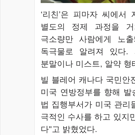
‘
리친
’
은 피마자 씨에서 
별도의 정제 과정을 거
극소량만 사람에게 노출
독극물로 알려져 있다
.
분말이나 미스트
,
알약 형
빌 블레어 캐나다 국민안
미국 연방정부를 향해 발
법 집행부서가 미국 관리
극적인 수사를 하고 있지만
다
"
고 밝혔었다
.