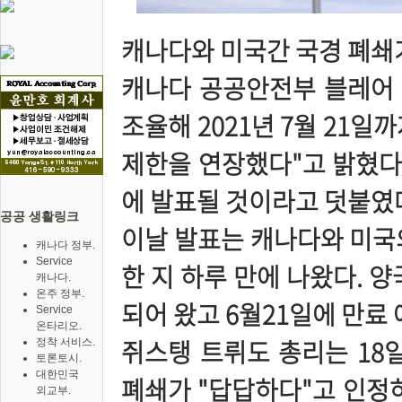
캐나다와 미국간 국경 폐쇄가
캐나다 공공안전부 블레어 
조율해 2021년 7월 21
제한을 연장했다"고 밝혔다.
에 발표될 것이라고 덧붙였
공공 생활링크
이날 발표는 캐나다와 미국
캐나다 정부.
Service
한 지 하루 만에 나왔다. 양
캐나다.
온주 정부.
되어 왔고 6월21일에 만료
Service
온타리오.
쥐스탱 트뤼도 총리는 18
정착 서비스.
토론토시.
대한민국
폐쇄가 "답답하다"고 인정
외교부.