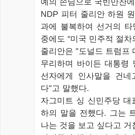
예의 손님으로 국빈만찬
NDP
피터 줄리안 하원 
과에 불복하여 선거의 타
중에도
“
미국 민주적 절차
줄리안은
"
도널드 트럼프
무리하며 바이든 대통령 
선자에게 인사말을 건네
다
"
고 말했다
.
자그미트 싱 신민주당 대
하의 말을 전했다
.
그는 
나는 것을 보고 싶다고 거