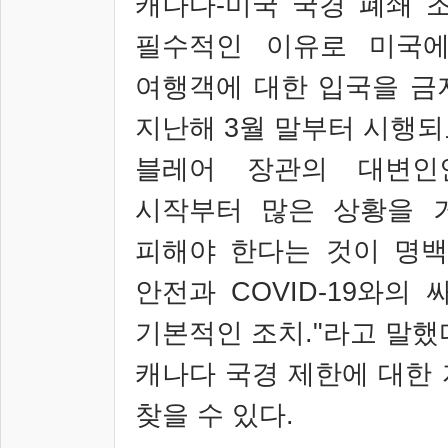
캐나다
-
미국 국경 폐쇄 
필수적인 이유로 미국에
여행객에 대한 입국을 금
지난해
3
월 말부터 시행되
블레어 장관의 대변
시작부터 많은 상황을 
피해야 한다는 것이 명
안전과
COVID-19
와의 
기본적인 조치
."
라고 말했
캐나다 국경 제한에 대한
찾을 수 있다
.