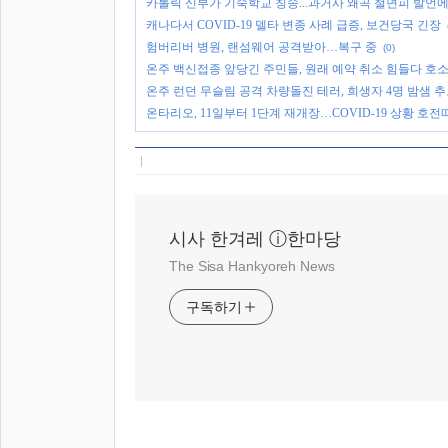
카톨릭 신부가 기숙학교 칭송...과거사 왜곡 철면피 발언에
캐나다서 COVID-19 델타 변종 사례 급증, 보건당국 긴장
험버리버 병원, 랜섬웨어 공격받아…복구 중
(0)
온주 백신접종 앞당긴 주민들, 원래 예약 취소 힘들다 호
온주 런던 무슬림 공격 차량돌진 테러, 희생자 4명 밤샘 추
온타리오, 11일부터 1단계 재개장…COVID-19 상황 호전
시사 한겨레 ⓘ한마당
The Sisa Hankyoreh News
구독하기