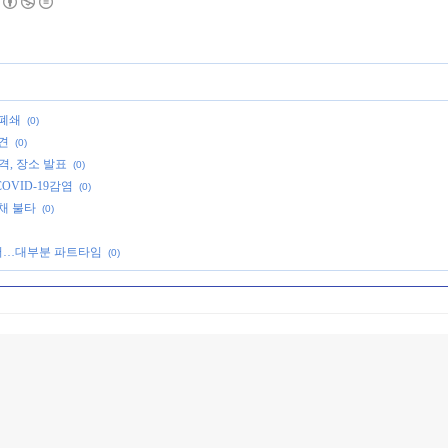
 폐쇄
(0)
견
(0)
격, 장소 발표
(0)
VID-19감염
(0)
채 불타
(0)
늘어…대부분 파트타임
(0)