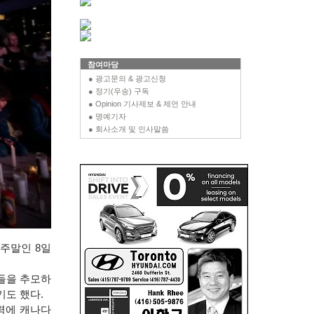
참여마당
● 광고문의 & 광고신청
● 정기(우송) 구독
● Opinion 기사제보 & 제언 안내
● 명예기자
● 회사소개 및 인사말씀
주말인 8일
들을 추모하
기도 했다.
력에 캐나다