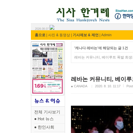
시사 한겨레 ⓘ한마당
2026.08.07
홈으로
|
사진 & 동영상
|
기사제보 & 제언
|
Admin
'캐나다 레바논'에 해당되는 글 1건
레바논 커뮤니티, 베이루트 폭발 희생
레바논 커뮤니티, 베이루
● CANADA
2020. 8. 10. 11:17
Pos
전체 기사보기
● Hot 뉴스
● 한인사회