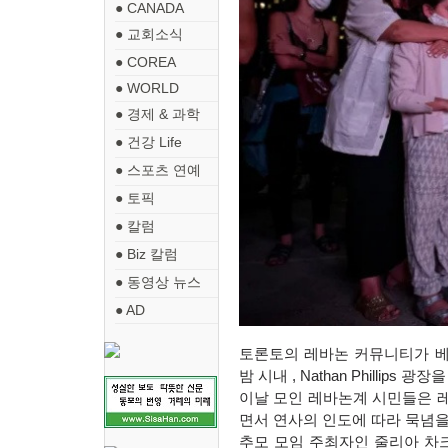
● CANADA
● 교회소식
● COREA
● WORLD
● 경제 & 과학
● 건강 Life
● 스포츠 연예
● 토픽
● 칼럼
● Biz 칼럼
● 동영상 뉴스
● AD
토론토의 레바논 커뮤니티가 베
밤 시내 , Nathan Phillips 광
이날 모인 레바논계 시민들은 
면서 연사의 인도에 따라 묵념을
추모 모임 주최자인 줄리아 차크