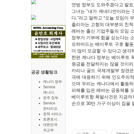
연방 정부도 도와주겠다고 발표
그녀는 "내가 캐네디언이라는 
다."라고 말하고 “오늘 모임이 
줄리아는 고향의 대부분의 친척
레바논 출신 기업주들의 모임 
정부가 기부에 힘을 싣는다는 
모하마드는 베이루트 구호 활동을
더 많이 모금할 수 있다고 생각
한편 캐나다 정부는 베이루트 
원금을 전달하지는 않을 것이라
카리나 굴드 국제개발부 장관은 
공공 생활링크
극에 대응하기 위해 인도주의적
캐나다 정부.
으며 우리는 캐나다에서 활동하
Service
피해를 입은 레바논 공동체를 도
캐나다.
베이루트항 폭발사건은 지금까지 
온주 정부.
Service
손으로 30만 가구 이상이 집을 
온타리오.
정착 서비스.
토론토시.
대한민국
외교부.