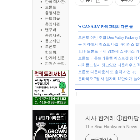
공감
구독하기
한국 대사관.
토론토
총영사관.
몬트리올
총영사관.
'
● CANADA
' 카테고리의 다른 글
밴쿠버
총영사관.
토론토 이번 주말 Don Valley Parkway
동포재단.
욕 지역에서 웨스트 나일 바이러스 발
토론토
TIFF 토론토 국제 영화제 쇼케이스 가
한인회.
한겨레 신문.
토론토→ 몬트리올행 웨스트젯 승객 CO
피어슨 공항.
리치몬드힐서 짓고있던 타운하우스 3
토론토 다운타운서 또 총격 사건
(0)
온타리오 7월 새 일자리 15만여개 
시사 한겨레 ⓘ한마당
The Sisa Hankyoreh News
구독하기