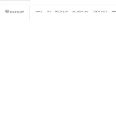
HOME
TAG
MEDIA
LOCATION
GUEST
AD
TISTORY
LOG
LOG
BOOK