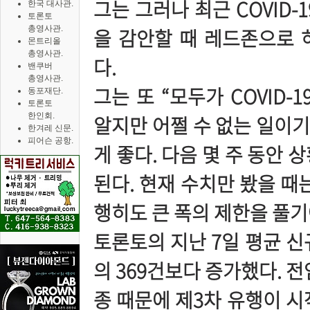
그는 그러나 최근 COVID
한국 대사관.
토론토
총영사관.
을 감안할 때 레드존으로 
몬트리올
총영사관.
다.
밴쿠버
총영사관.
그는 또 “모두가 COVID
동포재단.
토론토
한인회.
알지만 어쩔 수 없는 일이
한겨레 신문.
피어슨 공항.
게 좋다. 다음 몇 주 동안
된다. 현재 수치만 봤을 때
행히도 큰 폭의 제한을 풀기
토론토의 지난 7일 평균 신
의 369건보다 증가했다. 전염
종 때문에 제3차 유행이 시