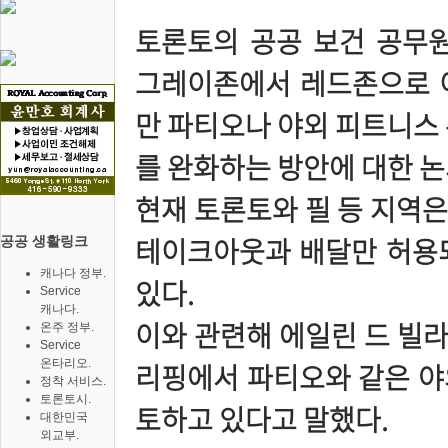
토론토의 공공 보건 공무원들
그레이존에서 레드존으로 
만 파티오나 야외 피트니스 
를 완화하는 방안에 대한 
현재 토론토와 필 등 지역
테이크아웃과 배달만 허용되
공공 생활링크
캐나다 정부.
있다.
Service
캐나다.
이와 관련해 에일린 드 빌라
온주 정부.
Service
온타리오.
리핑에서 파티오와 같은 야
정착 서비스.
토론토시.
토하고 있다고 말했다.
대한민국
외교부.