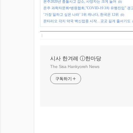
온주2020년 충돌사고 감소, 사망자는 크게 늘어
(0)
온주 과학자문회•병원협회,”COVID-19 3차 유행진입” 경
‘가장 일하고 싶은 나라’ 1위 캐나다, 한국은 12위
(0)
온타리오 각지 약국 백신접종 시작…곳곳 길게 줄서기도
시사 한겨레 ⓘ한마당
The Sisa Hankyoreh News
구독하기