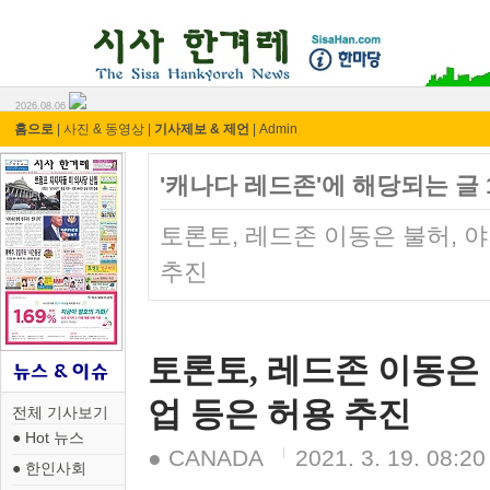
시사 한겨레 ⓘ한마당
2026.08.06
홈으로
|
사진 & 동영상
|
기사제보 & 제언
|
Admin
'캐나다 레드존'에 해당되는 글 
토론토, 레드존 이동은 불허, 
추진
토론토, 레드존 이동은
업 등은 허용 추진
전체 기사보기
● Hot 뉴스
● CANADA
2021. 3. 19. 08:20
● 한인사회