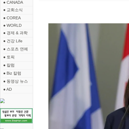
● CANADA
● 교회소식
● COREA
● WORLD
● 경제 & 과학
● 건강 Life
● 스포츠 연예
● 토픽
● 칼럼
● Biz 칼럼
● 동영상 뉴스
● AD