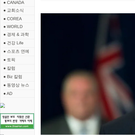
● CANADA
● 교회소식
● COREA
● WORLD
● 경제 & 과학
● 건강 Life
● 스포츠 연예
● 토픽
● 칼럼
● Biz 칼럼
● 동영상 뉴스
● AD