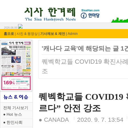
시사 한겨레 ⓘ한마당
2026.08.06
홈으로
|
사진 & 동영상
|
기사제보 & 제언
|
Admin
'캐나다 교육'에 해당되는 글 1
퀘벡학교들 COVID19 확진사
조
퀘벡학교들 COVID1
르다” 안전 강조
전체 기사보기
● Hot 뉴스
● CANADA
2020. 9. 7. 13:54
● 한인사회