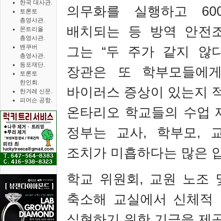
한국 대사관.
의무화를 실행하고
60
토론토
총영사관.
배치되는 등 방역 안전
몬트리올
총영사관.
밴쿠버
그는
“
두 주가 같지 않
총영사관.
동포재단.
장관은 또 학부모들에게
토론토
한인회.
바이러스 증상이 있는지 
한겨레 신문.
피어슨 공항.
온타리오 학교들의 수업 
정부는 교사
,
학부모
,
조치가 미흡하다는 많은 
학교 위원회
,
교원 노조 
축소해 교실에서 신체적
실현하기 위한 기금을 제공