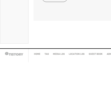
HOME
TAG
MEDIA
LOCATION
GUEST
AD
TISTORY
LOG
LOG
BOOK