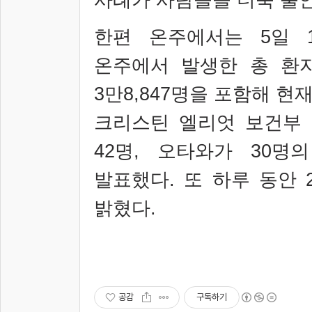
한편 온주에서는
5
일
1
온주에서 발생한 총 환
3
만
8,847
명을 포함해 현
크리스틴 엘리엇 보건부 
42
명
,
오타와가
30
명의
발표했다
.
또 하루 동안
밝혔다
.
공감
구독하기