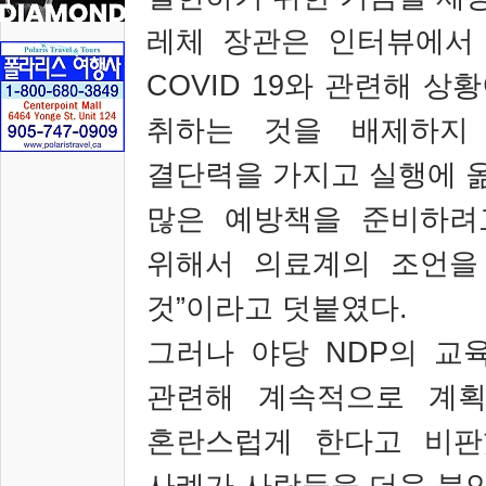
레체 장관은 인터뷰에서
COVID 19
와 관련해 상황
취하는 것을 배제하지
결단력을 가지고 실행에 
많은 예방책을 준비하려
위해서 의료계의 조언을
것
”
이라고 덧붙였다
.
그러나 야당
NDP
의 교
관련해 계속적으로 계획
혼란스럽게 한다고 비판
사례가 사람들을 더욱 불