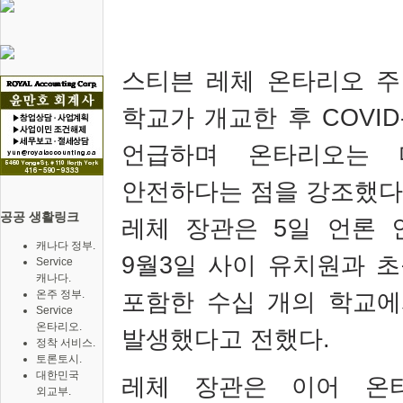
스티븐 레체 온타리오 주
학교가 개교한 후
COVID
언급하며 온타리오는 
안전하다는 점을 강조했다
공공 생활링크
레체 장관은
5
일 언론
캐나다 정부.
9
월
3
일 사이 유치원과 
Service
캐나다.
포함한 수십 개의 학교에
온주 정부.
Service
온타리오.
발생했다고 전했다
.
정착 서비스.
토론토시.
대한민국
레체 장관은 이어 온
외교부.