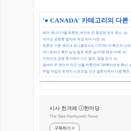
'
● CANADA
' 카테고리의 다른
에어 캐나다 9월 토론토-세인트 존 항공편 모두 취소
(0)
피어슨 공항행 열차에 여성 치여 사망
(0)
토론토 이튼 센터내 유니클로서도 COVID-19 확진자 나와
마니토바서 흑인 남성 칼로 찌른 남녀5명 체포•수배
(0)
이토비코 공원 호수에서 시신 발견, 경찰 조사
(0)
알버타 주 캔모어 인근 산불 하룻만에 346핵타르로 확산
(
주말 마캄과 윗쳐치-스토프빌 인근 결혼식에서 11명 확진
시사 한겨레 ⓘ한마당
The Sisa Hankyoreh News
구독하기