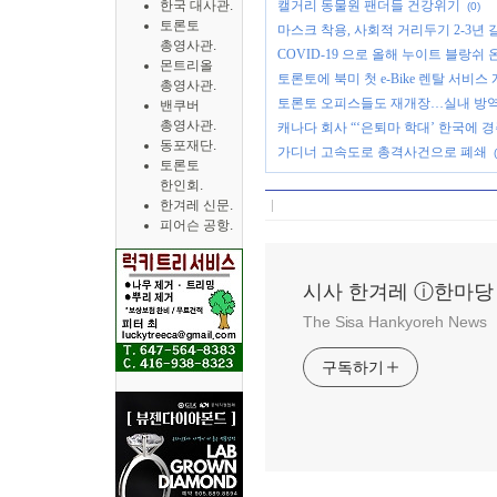
한국 대사관.
캘거리 동물원 팬더들 건강위기
(0)
토론토
마스크 착용, 사회적 거리두기 2-3년 
총영사관.
COVID-19 으로 올해 누이트 블랑쉬
몬트리올
토론토에 북미 첫 e-Bike 렌탈 서비스
총영사관.
토론토 오피스들도 재개장…실내 방
밴쿠버
총영사관.
캐나다 회사 “‘은퇴마 학대’ 한국에 경
동포재단.
가디너 고속도로 총격사건으로 폐쇄
토론토
한인회.
한겨레 신문.
피어슨 공항.
시사 한겨레 ⓘ한마당
The Sisa Hankyoreh News
구독하기