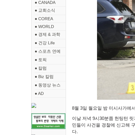
● CANADA
● 교회소식
● COREA
● WORLD
● 경제 & 과학
● 건강 Life
● 스포츠 연예
● 토픽
● 칼럼
● Biz 칼럼
● 동영상 뉴스
● AD
8
월
3
일 월요일 밤 미시사가에
이날 저녁
9
시
30
분쯤 헌팅턴 릿
민들이 사건을 경찰에 신고해 
다
.