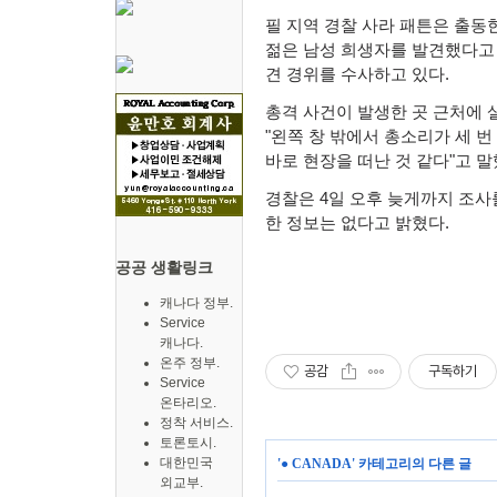
필 지역 경찰 사라 패튼은 출동
젊은 남성 희생자를 발견했다고
견 경위를 수사하고 있다
.
총격 사건이 발생한 곳 근처에 
"
왼쪽 창 밖에서 총소리가 세 
바로 현장을 떠난 것 같다
"
고 
경찰은
4
일 오후 늦게까지 조사
한 정보는 없다고 밝혔다
.
공공 생활링크
캐나다 정부.
Service
캐나다.
온주 정부.
공감
구독하기
Service
온타리오.
정착 서비스.
토론토시.
대한민국
'
● CANADA
' 카테고리의 다른 글
외교부.