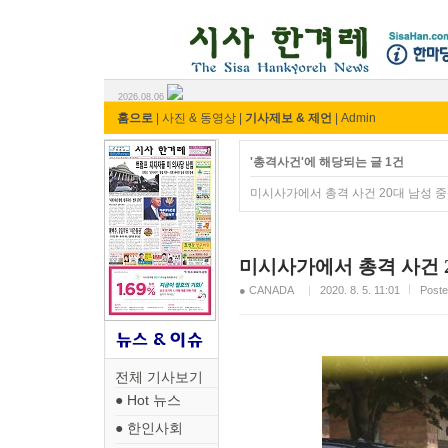
시사 한겨레 ⓘ한마당
2026.08.06
홈으로
|
사진 & 동영상
|
기사제보 & 제언
|
Admin
'총격사건'에 해당되는 글 1건
미시사가에서 총격 사건 20대 남성 
미시사가에서 총격 사건 
● CANADA
2020. 8. 5. 11:01
Post
전체 기사보기
● Hot 뉴스
● 한인사회