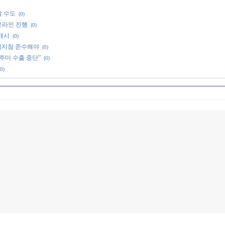
갈 수도
(0)
 온라인 진행
(0)
 개시
(0)
역지침 준수해야
(0)
주마 수출 중단”
(0)
(0)