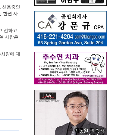
고 신음중인
 한편 사
고 전하고
쏜 사람은
주차량에 대